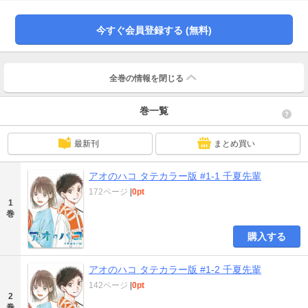
今すぐ会員登録する (無料)
全巻の情報を
閉じる
巻一覧
最新刊
まとめ買い
アオのハコ タテカラー版 #1-1 千夏先輩
172ページ
|
0pt
1
巻
購入する
アオのハコ タテカラー版 #1-2 千夏先輩
142ページ
|
0pt
2
巻