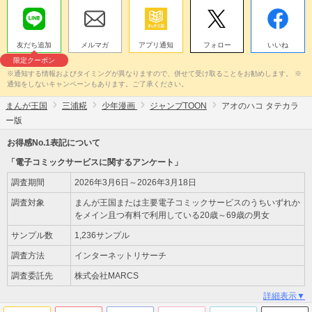
友だち追加
メルマガ
アプリ通知
フォロー
いいね
限定クーポン
※通知する情報およびタイミングが異なりますので、併せて受け取ることをお勧めします。 ※
通知をしないキャンペーンもあります。ご了承ください。
まんが王国
三浦糀
少年漫画
ジャンプTOON
アオのハコ タテカラ
ー版
お得感No.1表記について
「電子コミックサービスに関するアンケート」
調査期間
2026年3月6日～2026年3月18日
調査対象
まんが王国または主要電子コミックサービスのうちいずれか
をメイン且つ有料で利用している20歳～69歳の男女
サンプル数
1,236サンプル
調査方法
インターネットリサーチ
調査委託先
株式会社MARCS
詳細表示▼