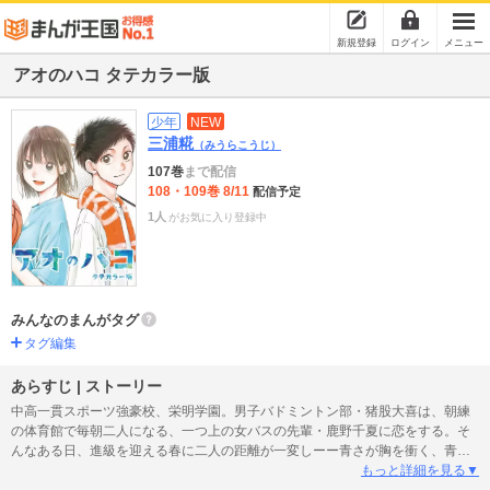
新規登録
ログイン
メニュー
アオのハコ タテカラー版
少年
NEW
三浦糀
（みうらこうじ）
107巻
まで配信
108・109巻 8/11
配信予定
1人
がお気に入り登録中
みんなのまんがタグ
タグ編集
あらすじ | ストーリー
中高一貫スポーツ強豪校、栄明学園。男子バドミントン部・猪股大喜は、朝練
の体育館で毎朝二人になる、一つ上の女バスの先輩・鹿野千夏に恋をする。そ
んなある日、進級を迎える春に二人の距離が一変しーー青さが胸を衝く、青春
部活ラブストーリー、開幕!!
もっと詳細を見る▼