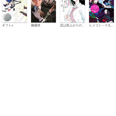
恋は雨上がりのように
ギフト±
幽麗塔
ヒメゴト～十九歳の制服～