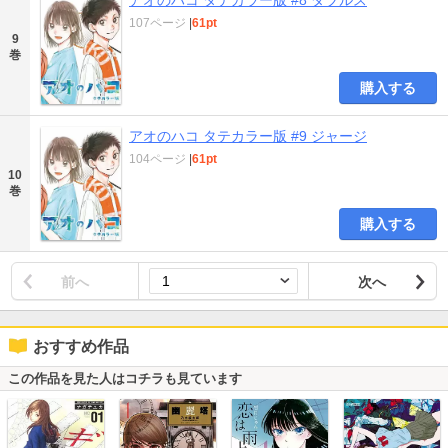
107ページ
|
61pt
9
巻
購入する
アオのハコ タテカラー版 #9 ジャージ
104ページ
|
61pt
10
巻
購入する
前へ
次へ
おすすめ作品
この作品を見た人はコチラも見ています