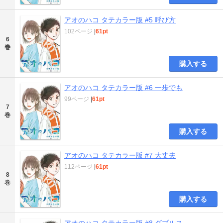
アオのハコ タテカラー版 #5 呼び方
102ページ
|
61pt
6
巻
購入する
アオのハコ タテカラー版 #6 一歩でも
99ページ
|
61pt
7
巻
購入する
アオのハコ タテカラー版 #7 大丈夫
112ページ
|
61pt
8
巻
購入する
アオのハコ タテカラー版 #8 ダブルス