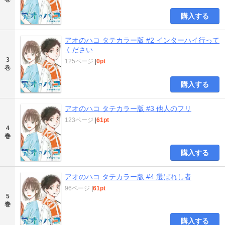
購入する
アオのハコ タテカラー版 #2 インターハイ行って
ください
3
125ページ
|
0pt
巻
購入する
アオのハコ タテカラー版 #3 他人のフリ
123ページ
|
61pt
4
巻
購入する
アオのハコ タテカラー版 #4 選ばれし者
96ページ
|
61pt
5
巻
購入する