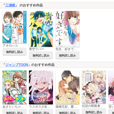
「
三浦糀
」 のおすすめ作品
アオのハコ
青空ラバー
先生、好きです。
無料試し読み
無料試し読み
無料試し読み
「
ジャンプTOON
」のおすすめ作品
伝説の暗殺者、転生したら王家の愛され末娘になってしまいまして。
あざといちゃんとヤンキーくん
ラスボス少女アカリ～ワタシより強いやつに会いに現代に行く～
偽物王妃、愛を知る
無料試し読み
無料試し読み
無料試し読み
無料試し読み