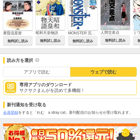
人間交差点
昭和天皇物語
黄昏流星群
MONSTER 完全版 デジタルVer.
無料試し読み
無料試し読み
無料試し読み
無料試し読み
読み方を選択
アプリで読む
ウェブで読む
専用アプリのダウンロード
サクサクまんがを読めて多機能！
新刊通知を受け取る
会員登録
をすると「れむ a stray cat」新刊配信のお知らせが受け取れます。