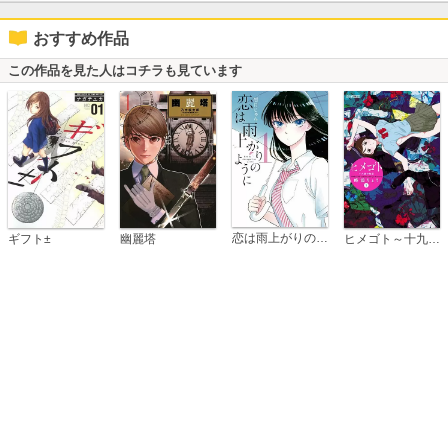
おすすめ作品
この作品を見た人はコチラも見ています
恋は雨上がりのように
ギフト±
幽麗塔
ヒメゴト～十九歳の制服～