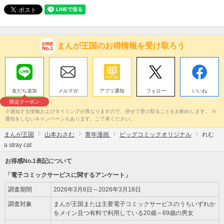
まんが王国のお得情報を受け取ろう
友だち追加
メルマガ
アプリ通知
フォロー
いいね
限定クーポン
※通知する情報およびタイミングが異なりますので、併せて受け取ることをお勧めします。 ※
通知をしないキャンペーンもあります。ご了承ください。
まんが王国
山本おさむ
青年漫画
ビッグコミックオリジナル
れむ
a stray cat
お得感No.1表記について
「電子コミックサービスに関するアンケート」
調査期間
2026年3月6日～2026年3月18日
調査対象
まんが王国または主要電子コミックサービスのうちいずれか
をメイン且つ有料で利用している20歳～69歳の男女