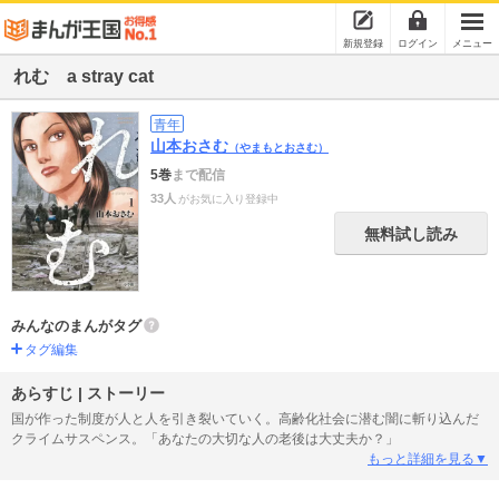
新規登録
ログイン
メニュー
れむ a stray cat
青年
山本おさむ
（やまもとおさむ）
5巻
まで配信
33人
がお気に入り登録中
無料試し読み
みんなのまんがタグ
タグ編集
あらすじ | ストーリー
国が作った制度が人と人を引き裂いていく。高齢化社会に潜む闇に斬り込んだ
クライムサスペンス。「あなたの大切な人の老後は大丈夫か？」
もっと詳細を見る▼