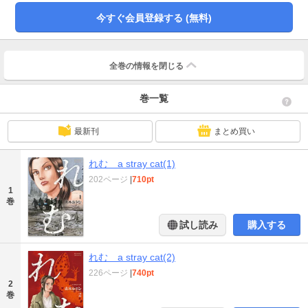
今すぐ会員登録する (無料)
全巻の情報を
閉じる
巻一覧
最新刊
まとめ買い
れむ a stray cat(1)
202ページ
|
710pt
1
巻
試し読み
購入する
れむ a stray cat(2)
226ページ
|
740pt
2
巻