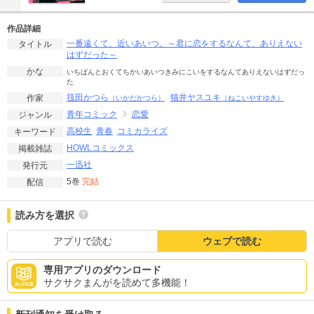
作品詳細
一番遠くて、近いあいつ。～君に恋をするなんて、ありえない
タイトル
はずだった～
かな
いちばんとおくてちかいあいつきみにこいをするなんてありえないはずだっ
た
筏田かつら
猫井ヤスユキ
作家
（いかだかつら）
（ねこいやすゆき）
青年コミック
恋愛
ジャンル
高校生
青春
コミカライズ
キーワード
HOWLコミックス
掲載雑誌
一迅社
発行元
5巻
完結
配信
読み方を選択
アプリで読む
ウェブで読む
専用アプリのダウンロード
サクサクまんがを読めて多機能！