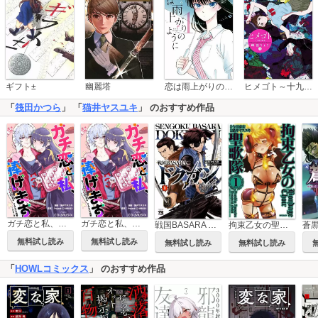
恋は雨上がりのように
ギフト±
幽麗塔
ヒメゴト～十九歳の制服～
「
筏田かつら
」 「
猫井ヤスユキ
」 のおすすめ作品
ガチ恋と私、捧げます ―すべてがサヨナラになる オムニバス短編 ―【フルカラー版】
ガチ恋と私、捧げます ―すべてがサヨナラになる オムニバス短編 ―
戦国BASARA ドクガン
拘束乙女の聖歌隊
無料試し読み
無料試し読み
無料試し読み
無料試し読み
「
HOWLコミックス
」 のおすすめ作品