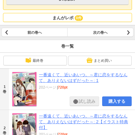
まんがレポ
0件
前の巻へ
次の巻へ
巻一覧
最終巻
まとめ買い
一番遠くて、近いあいつ。～君に恋をするなん
て、ありえないはずだった～: 1
1
202ページ
|
720pt
巻
試し読み
購入する
一番遠くて、近いあいつ。～君に恋をするなん
て、ありえないはずだった～: 2【イラスト特典
付】
2
巻
201ページ
|
720pt