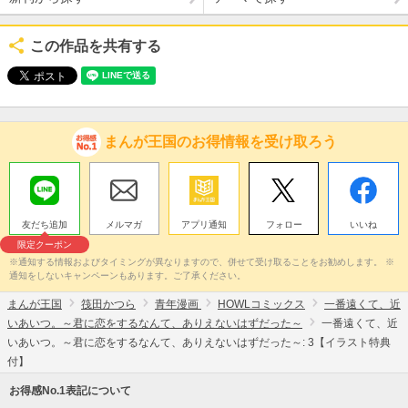
この作品を共有する
まんが王国のお得情報を受け取ろう
友だち追加
メルマガ
アプリ通知
フォロー
いいね
限定クーポン
※通知する情報およびタイミングが異なりますので、併せて受け取ることをお勧めします。 ※
通知をしないキャンペーンもあります。ご了承ください。
まんが王国
筏田かつら
青年漫画
HOWLコミックス
一番遠くて、近
いあいつ。～君に恋をするなんて、ありえないはずだった～
一番遠くて、近
いあいつ。～君に恋をするなんて、ありえないはずだった～: 3【イラスト特典
付】
お得感No.1表記について