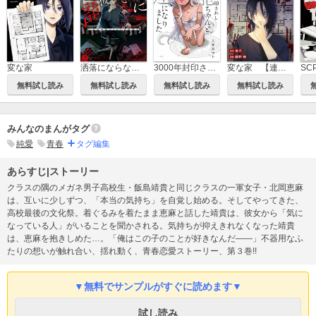
変な家
洒落にならないネット掲示板百物語～都市伝説コミック怪談集～
3000年封印されし邪龍ちゃんと友達になりました
変な家 【連載版】
無料試し読み
無料試し読み
無料試し読み
無料試し読み
みんなのまんがタグ
純愛
青春
タグ編集
あらすじ|ストーリー
クラスの隅のメガネ男子高校生・飯島靖貴と同じクラスの一軍女子・北岡恵麻
は、互いに少しずつ、「本当の気持ち」を自覚し始める。そしてやってきた、
高校最後の文化祭。着ぐるみを着たまま恵麻と話した靖貴は、彼女から「気に
なっている人」がいることを聞かされる。気持ちが抑えきれなくなった靖貴
は、恵麻を抱きしめた…。「俺はこの子のことが好きなんだ――」不器用なふ
たりの想いが触れ合い、揺れ動く、青春恋愛ストーリー、第３巻!!
▼無料でサンプルがすぐに読めます▼
試し読み