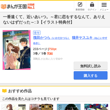
新規登録
ログイン
メニュー
一番遠くて、近いあいつ。～君に恋をするなんて、ありえ
ないはずだった～: 3【イラスト特典付】
青年
筏田かつら
猫井ヤスユキ
（いかだかつら）
（ねこいやす
ゆき）
233ページ
|
750pt
3巻
／ 5巻
完結
338人
がお気に入り登録中
無料試し読み
購入する
おすすめ作品
この作品を見た人はコチラも見ています