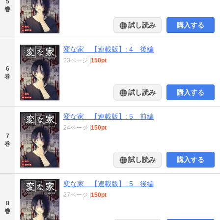
5
巻
試し読み
購入する
変な家 【連載版】: 4 後編
23ページ
|
150pt
6
巻
試し読み
購入する
変な家 【連載版】: 5 前編
24ページ
|
150pt
7
巻
試し読み
購入する
変な家 【連載版】: 5 後編
27ページ
|
150pt
8
巻