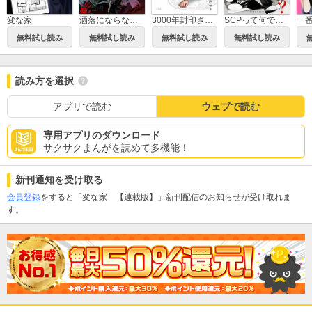
変な家
洒落にならないネット掲示板百物語～都市伝説コミック怪談集～
3000年封印されし邪龍ちゃんと友達になりました
SCPって何ですか？
無料試し読み
無料試し読み
無料試し読み
無料試し読み
読み方を選択
アプリで読む
ウェブで読む
専用アプリのダウンロード
サクサクまんがを読めて多機能！
新刊通知を受け取る
会員登録
をすると「変な家 【連載版】」新刊配信のお知らせが受け取れま
す。