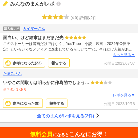
みんなのまんがレポ
(
4.0
)
評価数
2
件
カイザーさん
購入者レポ
面白い、けど結末はまだまだ先
このストーリーは漫画だけではなく、YouTube、小説、映画（2024年公開予
定）といろいろなメディアに進出しているらしいですね。それだけ人気がある
ということでしょうが、実際読んでみて面白かったです。 ただし2023年8月現
もっと見る▼
在出ている最新巻ではまだまだ起承転結の「承」くらいしか行ってない感じ
参考になった(
22
)
報告する
公開日:
2023/08/07
で、全く謎は解けていないしむしろどんどん深まっています。漫画版で結末が
見られるのはまだかなり先になりそうです。連載版じゃない方は見ていません
たまごさん
が、漫画の連載版だけで最後まで見るなら気長な付き合いが必要です。
いやこの間取りは明らかに作為的でしょう…
※ネタバレあり
レポを見る▼
参考になった(
8
)
報告する
公開日:
2023/10/18
全てのまんがレポを見る(2件)
無料会員
こんなにお得！
になると