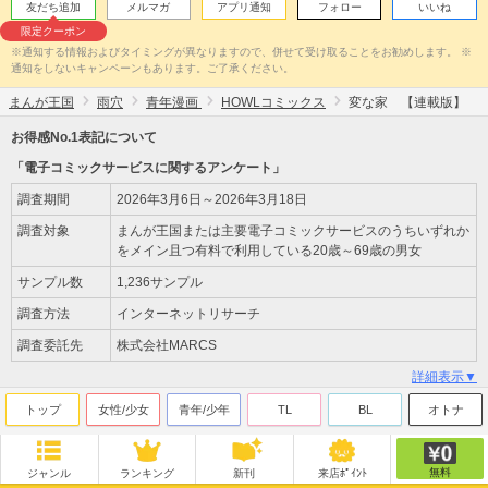
友だち追加
メルマガ
アプリ通知
フォロー
いいね
限定クーポン
※通知する情報およびタイミングが異なりますので、併せて受け取ることをお勧めします。 ※
通知をしないキャンペーンもあります。ご了承ください。
まんが王国
雨穴
青年漫画
HOWLコミックス
変な家 【連載版】
お得感No.1表記について
「電子コミックサービスに関するアンケート」
調査期間
2026年3月6日～2026年3月18日
調査対象
まんが王国または主要電子コミックサービスのうちいずれか
をメイン且つ有料で利用している20歳～69歳の男女
サンプル数
1,236サンプル
調査方法
インターネットリサーチ
調査委託先
株式会社MARCS
詳細表示▼
トップ
女性/少女
青年/少年
TL
BL
オトナ
無料
ジャンル
ランキング
新刊
来店ﾎﾟｲﾝﾄ