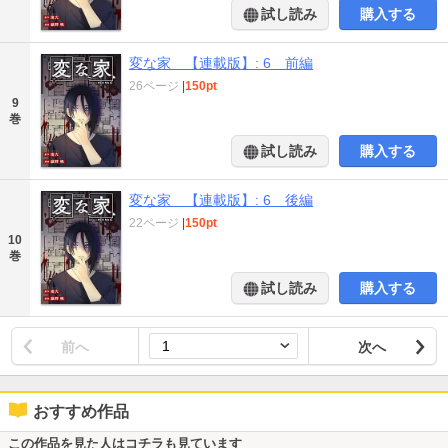
試し読み
購入する
変な家 【連載版】: 6 前編
26ページ
|
150pt
9
巻
試し読み
購入する
変な家 【連載版】: 6 後編
22ページ
|
150pt
10
巻
試し読み
購入する
前へ
次へ
おすすめ作品
この作品を見た人はコチラも見ています