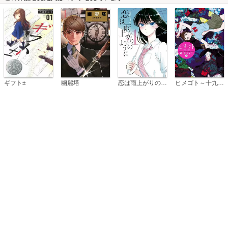
恋は雨上がりのように
ギフト±
幽麗塔
ヒメゴト～十九歳の制服～