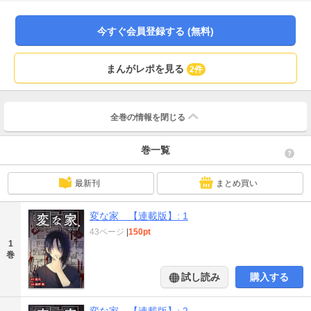
は単話コンテンツとなります。単行本版と収録内容が異なる場合がございま
す。漫画内の告知等は過去のものとなりますので、ご注意ください。】（※本
作は、書籍『変な家』（飛鳥新社刊）をコミカライズした作品です）
今すぐ会員登録する (無料)
まんがレポを見る
2件
全巻の情報を
閉じる
巻一覧
最新刊
まとめ買い
変な家 【連載版】: 1
43ページ
|
150pt
1
巻
試し読み
購入する
変な家 【連載版】: 2