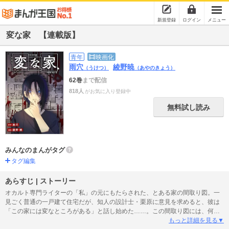
新規登録
ログイン
メニュー
変な家 【連載版】
青年
映画化
雨穴
綾野暁
（うけつ）
（あやのきょう）
62巻
まで配信
818人
がお気に入り登録中
無料試し読み
みんなのまんがタグ
タグ編集
あらすじ | ストーリー
オカルト専門ライターの「私」の元にもたらされた、とある家の間取り図。一
見ごく普通の一戸建て住宅だが、知人の設計士・栗原に意見を求めると、彼は
「この家には変なところがある」と話し始めた……。この間取り図には、何か
が隠されている…。話題の不動産ミステリー、待望のコミカライズ!! 【本商品
もっと詳細を見る▼