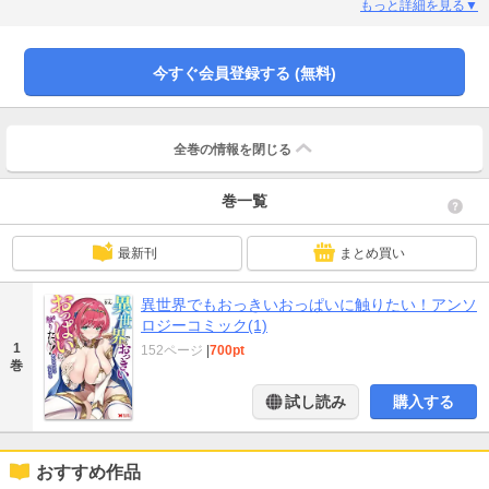
イラスト】 をん【漫画】 嘉村夕壱/亀吉いちこ/小菅野テント/鈴音れな/ななつ
もっと詳細を見る▼
藤/鳴海アミヤ/もこやま仁/妖精タヌモチ（敬称略・五十音順）
今すぐ会員登録する (無料)
全巻の情報を
閉じる
巻一覧
最新刊
まとめ買い
異世界でもおっきいおっぱいに触りたい！アンソ
ロジーコミック(1)
1
152ページ
|
700pt
巻
試し読み
購入する
おすすめ作品