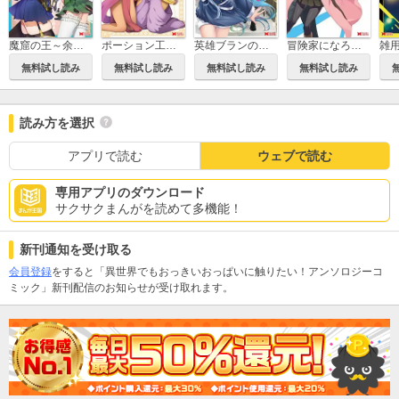
冒険家になろう！～スキルボードでダンジョン攻略～（コミック）
魔窟の王～余命一か月の童貞、魔法少女ハーレムを築いて王へ君臨す～(コミック)
ポーション工場に左遷された錬金術師、美少女に拉致され異国でいつの間にか英雄になる(コミック)
英雄ブランの人生計画 第二の人生は雑用係でお願いします(コミック)
無料試し読み
無料試し読み
無料試し読み
無料試し読み
読み方を選択
アプリで読む
ウェブで読む
専用アプリのダウンロード
サクサクまんがを読めて多機能！
新刊通知を受け取る
会員登録
をすると「異世界でもおっきいおっぱいに触りたい！アンソロジーコ
ミック」新刊配信のお知らせが受け取れます。