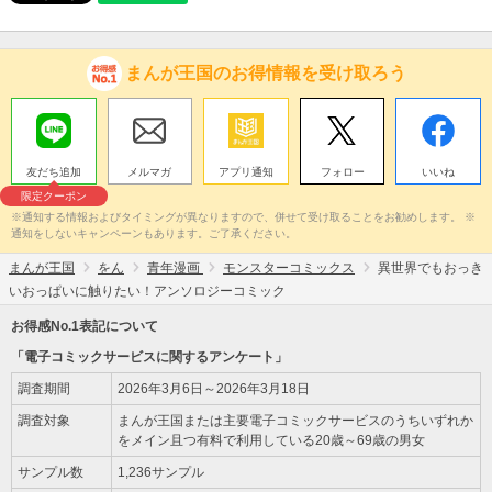
まんが王国のお得情報を受け取ろう
友だち追加
メルマガ
アプリ通知
フォロー
いいね
限定クーポン
※通知する情報およびタイミングが異なりますので、併せて受け取ることをお勧めします。 ※
通知をしないキャンペーンもあります。ご了承ください。
まんが王国
をん
青年漫画
モンスターコミックス
異世界でもおっき
いおっぱいに触りたい！アンソロジーコミック
お得感No.1表記について
「電子コミックサービスに関するアンケート」
調査期間
2026年3月6日～2026年3月18日
調査対象
まんが王国または主要電子コミックサービスのうちいずれか
をメイン且つ有料で利用している20歳～69歳の男女
サンプル数
1,236サンプル