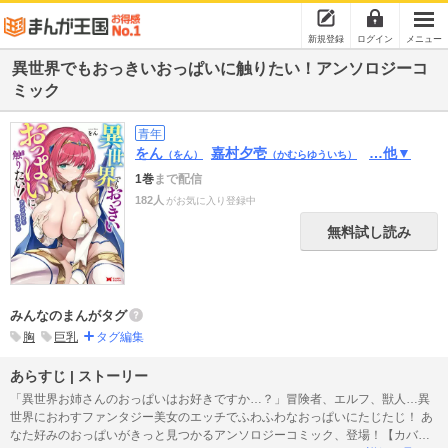
新規登録
ログイン
メニュー
異世界でもおっきいおっぱいに触りたい！アンソロジーコ
ミック
青年
をん
嘉村夕壱
…他▼
（をん）
（かむらゆういち）
1巻
まで配信
182人
がお気に入り登録中
無料試し読み
みんなのまんがタグ
胸
巨乳
タグ編集
あらすじ | ストーリー
「異世界お姉さんのおっぱいはお好きですか…？」冒険者、エルフ、獣人…異
世界におわすファンタジー美女のエッチでふわふわなおっぱいにたじたじ！ あ
なた好みのおっぱいがきっと見つかるアンソロジーコミック、登場！【カバー