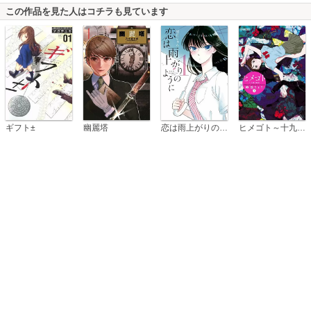
この作品を見た人はコチラも見ています
恋は雨上がりのように
ギフト±
幽麗塔
ヒメゴト～十九歳の制服～