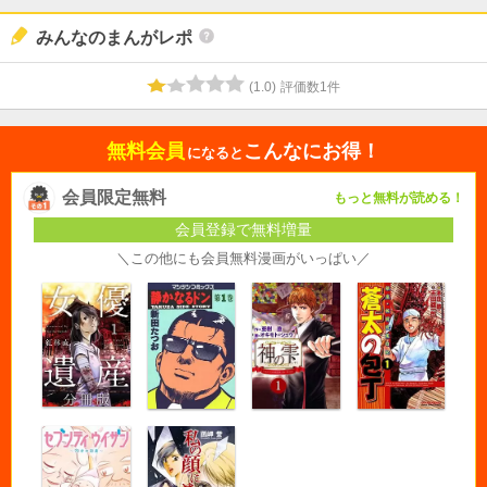
みんなのまんがレポ
(
1.0
)
評価数
1
件
無料会員
こんなにお得！
になると
会員限定無料
もっと無料が読める！
会員登録で無料増量
＼この他にも会員無料漫画がいっぱい／