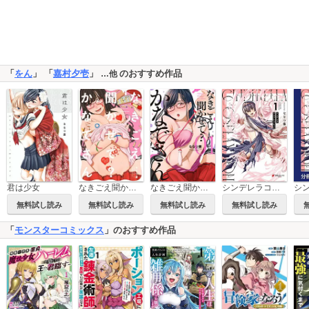
「
をん
」 「
嘉村夕壱
」
のおすすめ作品
…他
君は少女
なきごえ聞かせて？ かなでさん 分冊版
シンデレラコスプレイション
なきごえ聞かせて？ かなでさん
無料試し読み
無料試し読み
無料試し読み
無料試し読み
「
モンスターコミックス
」のおすすめ作品