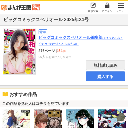
新規登録
ログイン
メニュー
ビッグコミックスペリオール 2025年24号
青年
ビッグコミックスペリオール編集部
（びっぐこみっ
くすぺりおーるへんしゅうぶ）
376ページ
|
464pt
96人
がお気に入り登録中
無料試し読み
購入する
おすすめ作品
この作品を見た人はコチラも見ています