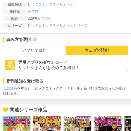
ビッグコミックスペリオール
掲載雑誌
小学館
発行元
220巻
まで配信
配信
ビッグコミックスペリオールシリーズ
シリーズ
読み方を選択
アプリで読む
ウェブで読む
専用アプリのダウンロード
サクサクまんがを読めて多機能！
新刊通知を受け取る
会員登録
をすると「ビッグコミックスペリオール」新刊配信のお知らせが受け
取れます。
関連シリーズ作品