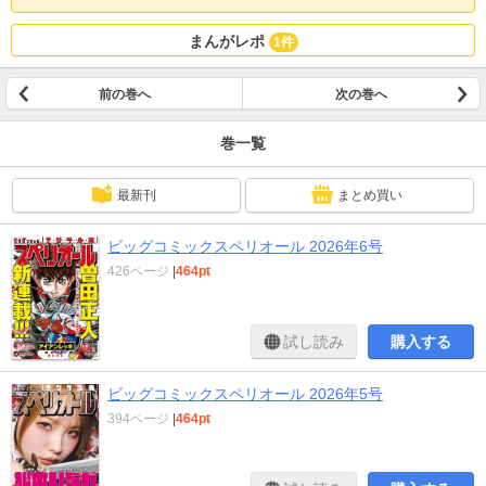
まんがレポ
1件
前の巻へ
次の巻へ
巻一覧
最新刊
まとめ買い
ビッグコミックスペリオール 2026年6号
426ページ
|
464pt
試し読み
購入する
ビッグコミックスペリオール 2026年5号
394ページ
|
464pt