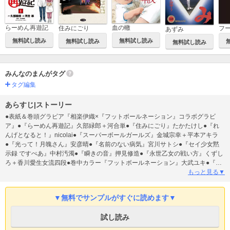
らーめん再遊記
血の轍
住みにごり
フ
あずみ
無料試し読み
無料試し読み
無料試し読み
無料試し読み
みんなのまんがタグ
タグ編集
あらすじ|ストーリー
●表紙＆巻頭グラビア『相楽伊織×『フットボールネーション』コラボグラビ
ア』●『らーめん再遊記』久部緑郎＋河合単●『住みにごり』たかたけし●『れ
んげとなると！』nicolai●『スーパーボールガールズ』金城宗幸＋平本アキラ
●『光って！月魄さん』安彦晴●『名前のない病気』宮川サトシ●『セイ少女黙
示録 ですぺあ』中村汚濁●『瞬きの音』押見修造●『永世乙女の戦い方』くずし
ろ＋香川愛生女流四段●巻中カラー『フットボールネーション』大武ユキ●『大
人の青春くん』とがしやすたか●『サラセニア』九駄礁太●『ほどけぬもの』祐
もっと見る▼
木すずこ●『バンプアー』妹尾圭祐●新人読切『21時の2人』芳高堂●新人読切
『とんでモアイ妹』ワイパー加藤●新人読切『果汁10％のジュース』奥野とみ
▼無料でサンプルがすぐに読めます▼
ー●『ダーリンは80歳』西原理恵子●『ひとガキ』内澤旬子●『今野泰幸選手×大
武ユキ特別対談』 ※「ビッグコミックスペリオール」デジタル版には、紙版
試し読み
の付録、特典等は含まれません。