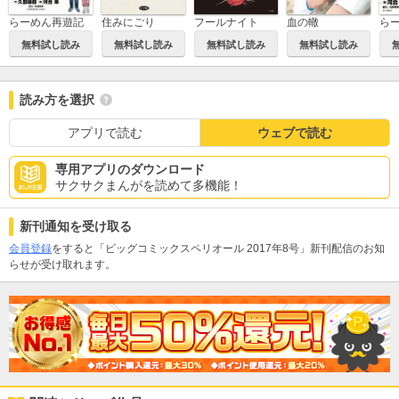
らーめん再遊記
住みにごり
フールナイト
血の轍
ら
無料試し読み
無料試し読み
無料試し読み
無料試し読み
読み方を選択
アプリで読む
ウェブで読む
専用アプリのダウンロード
サクサクまんがを読めて多機能！
新刊通知を受け取る
会員登録
をすると「ビッグコミックスペリオール 2017年8号」新刊配信のお知
らせが受け取れます。