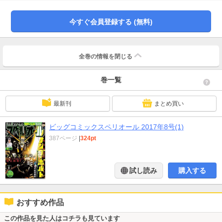
宝』藤崎聖人＋木村恵之●『淋しいのはアンタだけじゃない』吉本浩二●『今日
からゾンビ！』石川優吾＋荒木宰●『フットボールネーション』大武ユキ
今すぐ会員登録する (無料)
●『UNTOUCHABLE』末松正博●『ワンダーランド』石川優吾●『大人の青春く
ん』とがしやすたか●『味いちもんめ 世界の中の和食』倉田よしみ＋あべ善太
＋花形怜●『ダーリンは72歳』西原理恵子●『天国ニョーボ』須賀原洋行●『ア
トラスを創った男たち』●『ひとガキ』内澤旬子※「ビッグコミックスペリオー
全巻の情報を
閉じる
ル」デジタル版には、紙版の付録、特典等は含まれません。
巻一覧
最新刊
まとめ買い
ビッグコミックスペリオール 2017年8号(1)
387ページ
|
324pt
試し読み
購入する
おすすめ作品
この作品を見た人はコチラも見ています