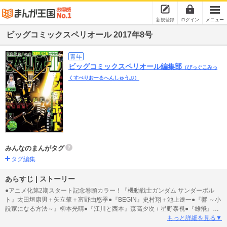
新規登録
ログイン
メニュー
ビッグコミックスペリオール 2017年8号
青年
ビッグコミックスペリオール編集部
（びっぐこみっ
くすぺりおーるへんしゅうぶ）
みんなのまんがタグ
タグ編集
あらすじ | ストーリー
●アニメ化第2期スタート記念巻頭カラー！『機動戦士ガンダム サンダーボル
ト』太田垣康男＋矢立肇＋富野由悠季●『BEGIN』史村翔＋池上遼一●『響 ～小
説家になる方法～』柳本光晴●『江川と西本』森高夕次＋星野泰視●『雄飛』小
山ゆう●『血の轍』押見修造●『岡崎に捧ぐ』山本さほ●『零落』浅野いにお
もっと詳細を見る▼
●『銀平飯科帳』河合単●『第３のギデオン』乃木坂太郎＋山中聡●『旅の四