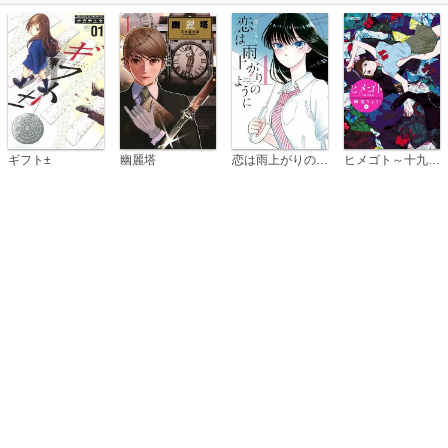
恋は雨上がりのように
ギフト±
幽麗塔
ヒメゴト～十九歳の制服～