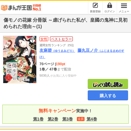
新規登録
ログイン
メニュー
傷モノの花嫁 分冊版 ～虐げられた私が、皇國の鬼神に見初
められた理由～(1)
女性
ベストセラー
週間女性ランキング
25位
友麻碧
藤丸豆ノ介
（ゆうまみどり）
（ふじまるまめのす
け）
70ページ
|
190pt
1巻
／ 47巻
まで配信
5030人
がお気に入り登録中
購入する
無料キャンペーン
実施中！
第1巻
第2巻
第3巻
第4巻
会員