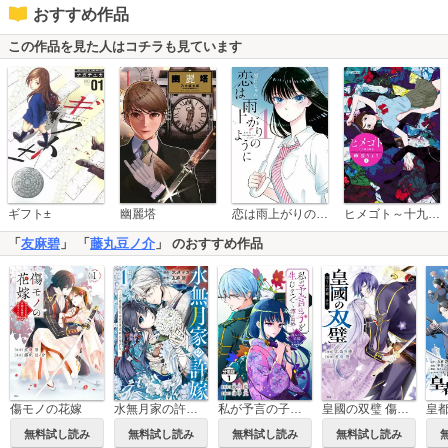
おすすめ作品
この作品を見た人はコチラも見ています
恋は雨上がりのように
ギフト±
幽麗塔
ヒメゴト～十九歳の制服～
「
友麻碧
」 「
藤丸豆ノ介
」 のおすすめ作品
傷モノの花嫁
水無月家の許嫁 ～十六歳の誕生日、本家の当主が迎えに来ました。～
私が予言の子を生むまで ～澪の結婚～ 傷モノの花嫁 外伝 分冊版
皇國の双璧 傷モノの花嫁 外伝
無料試し読み
無料試し読み
無料試し読み
無料試し読み