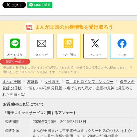
まんが王国のお得情報を受け取ろう
友だち追加
メルマガ
アプリ通知
フォロー
いいね
限定クーポン
※通知する情報およびタイミングが異なりますので、併せて受け取ることをお勧めします。 ※
通知をしないキャンペーンもあります。ご了承ください。
まんが王国
友麻碧
女性漫画
異世界ヒロインファンタジー
傷モノの
花嫁 分冊版
傷モノの花嫁 分冊版 ～虐げられた私が、皇國の鬼神に見初めら
れた理由～(1)
お得感No.1表記について
「電子コミックサービスに関するアンケート」
調査期間
2026年3月6日～2026年3月18日
調査対象
まんが王国または主要電子コミックサービスのうちいずれか
をメイン且つ有料で利用している20歳～69歳の男女