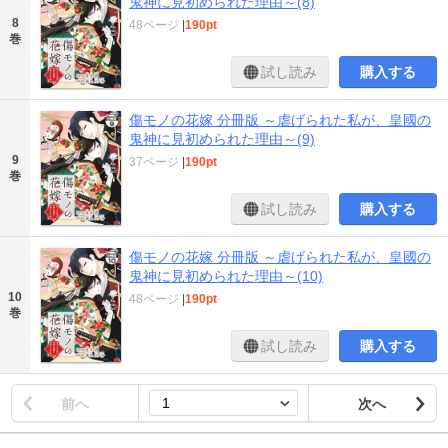
鬼神に見初められた理由～(8)
8
48ページ
|
190pt
巻
試し読み
購入する
傷モノの花嫁 分冊版 ～虐げられた私が、皇國の
鬼神に見初められた理由～(9)
9
37ページ
|
190pt
巻
試し読み
購入する
傷モノの花嫁 分冊版 ～虐げられた私が、皇國の
鬼神に見初められた理由～(10)
10
48ページ
|
190pt
巻
試し読み
購入する
前へ
次へ