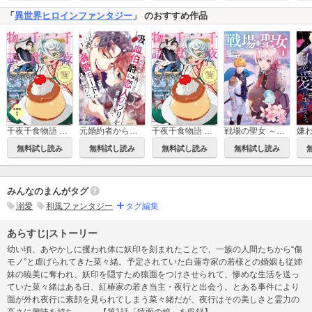
「
異世界ヒロインファンタジー
」 のおすすめ作品
千夜千食物語 ～敗国の姫ですが氷の皇子殿下がどうも溺愛してくれています～ 分冊版
元婚約者から逃げるため吸血伯爵に恋人のフリをお願いしたら、なぜか溺愛モードになりました
千夜千食物語 ～敗国の姫ですが氷の皇子殿下がどうも溺愛してくれています～
戦場の聖女 ～妹の代わりに公爵騎士に嫁ぐことになりましたが、今は幸せです～
無料試し読み
無料試し読み
無料試し読み
無料試し読み
みんなのまんがタグ
溺愛
和風ファンタジー
タグ編集
あらすじ|ストーリー
幼い頃、あやかしに攫われ体に妖印を刻まれたことで、一族の人間たちから“傷
モノ”と虐げられてきた菜々緒。予定されていた白蓮寺家の若様との婚姻も従姉
妹の暁美に奪われ、妖印を隠すため猿面をつけさせられて、惨めな生活を送っ
ていた菜々緒はある日、紅椿家の若き当主・夜行と出会う。とある事件により
面が外れ夜行に素顔を見られてしまう菜々緒だが、夜行はその美しさと霊力の