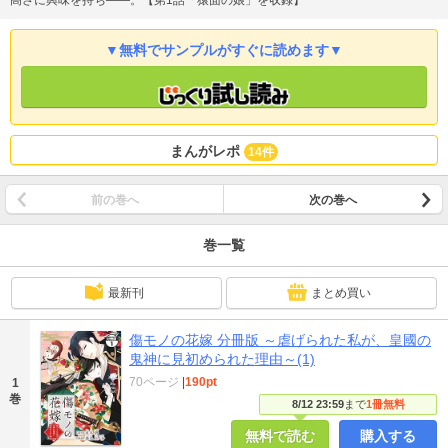
高さに興味を持ち――。【第1話「猿面の娘」を収録】
▼無料でサンプルがすぐに読めます▼
まんがレポ
14件
前の巻へ
次の巻へ
巻一覧
最新刊
まとめ買い
傷モノの花嫁 分冊版 ～虐げられた私が、皇國の
鬼神に見初められた理由～(1)
70ページ
|
190pt
1
巻
8/12 23:59
まで
1冊無料
無料で読む
購入する