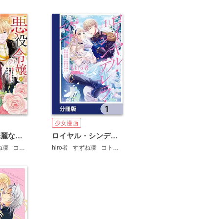
少女漫画
悪役令嬢の華麗なる逆転人生～転生したからには、絶対ハッピーエンドで終わらせます！～【単行本版】
ロイヤル・シンデレラ・ママ 天涯孤独の没落令嬢は冷徹皇帝に溺愛される【分冊版】
ね凜
コトハ
hiro者
すずね凜
コトハ