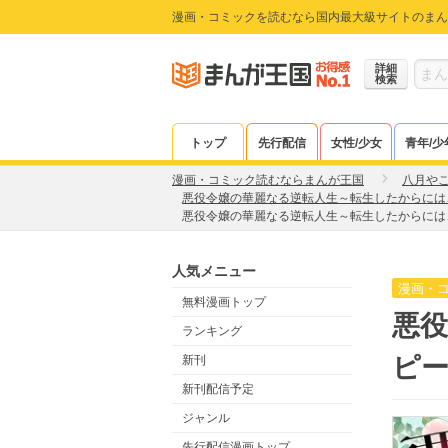
漫画・コミックを読むなら国内最大級サイトのまん
詳細
検索
トップ
先行配信
女性/少女
青年/少
漫画・コミック読むならまんが王国
八月や
悪役令嬢の華麗なる逆転人生～転生したからには
悪役令嬢の華麗なる逆転人生～転生したからには
人気メニュー
漫画・
無料漫画トップ
悪
ランキング
ピー
新刊
新刊配信予定
ジャンル
先行配信漫画トップ