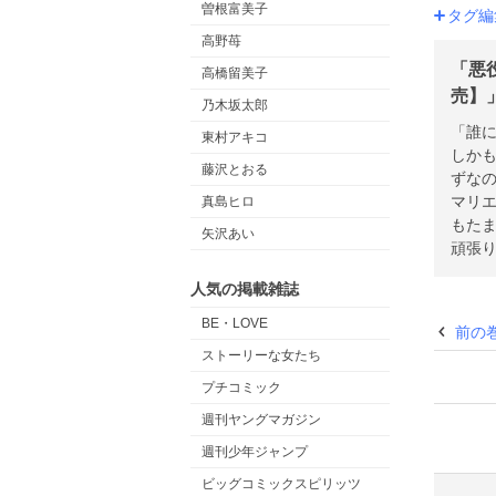
曽根富美子
タグ編
高野苺
「悪
高橋留美子
売】
乃木坂太郎
「誰に
東村アキコ
しかも
藤沢とおる
ずな
マリ
真島ヒロ
もた
矢沢あい
頑張
人気の掲載雑誌
BE・LOVE
前の
ストーリーな女たち
プチコミック
週刊ヤングマガジン
週刊少年ジャンプ
ビッグコミックスピリッツ