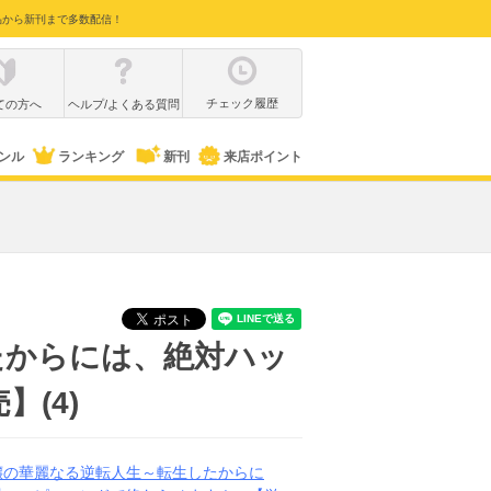
品から新刊まで多数配信！
チェック履歴
ての方へ
ヘルプ/よくある質問
ンル
ランキング
新刊
来店ポイント
たからには、絶対ハッ
(4)
嬢の華麗なる逆転人生～転生したからに