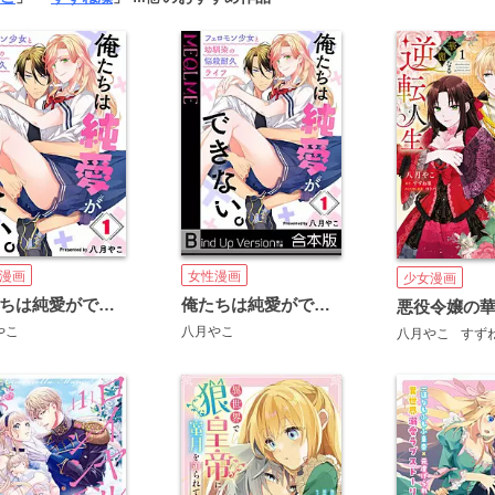
漫画
女性漫画
少女漫画
俺たちは純愛ができない。～フェロモン少女と幼馴染の悩殺耐久ライフ～
俺たちは純愛ができない。～フェロモン少女と幼馴染の悩殺耐久ライフ～《合本版》
やこ
八月やこ
八月やこ
すず