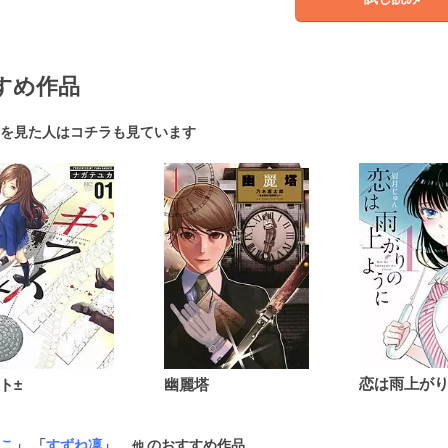
すめ作品
を見た人はコチラも見ています
ト±
幽麗塔
こ
」 「
すずね凜
」
のおすすめ作品
…他