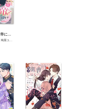
異世界で狼皇帝に蜜月を迫られています 連載版
鳩屋ユカリ