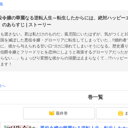
集
役令嬢の華麗なる逆転人生～転生したからには、絶対ハッピー
」のあらすじ | ストーリー
も渡さない。君は私だけのものだ」孤児院にいたはずが、気がつくと10
国を滅ぼした悪役令嬢・グローリアに転生してしまっていた…!!婚約
のに、彼から与えられる甘い口づけに溺れてしまいそうになる。歴史通
エ伯爵令嬢とフリードリヒを恋仲にしようと画策するグローリアだった
まらない…」ちょっぴり変態な彼からの溺愛は止まらなくて…!?ハッピ
ります！
巻へ
巻一覧
最終巻