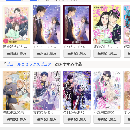
俺を好きだと言ってくれ 不器用御曹司の求愛はわかりにくい【合冊版】
ずっと、ずっと好きだった―再会愛―
ずっと、ずっと好きだった―再会愛―【合冊版】
運命のひと、見つけました。 敏腕弁護士とめちゃ高速しあわせ婚!?
無料試し読み
無料試し読み
無料試し読み
無料試し読み
「
ピュールコミックスピュア
」のおすすめ作品
冷酷参謀の夫婦円満計画※なお、遂行まで十年【単行本版】
貴女にかまう暇はないと言われた侯爵令嬢の幸せすぎる末路【単行本版】
今日からあなたの護衛です ～王太子殿下の十年目の執愛～【単行本版】
不器用侯爵の再愛 ～大好きな婚約者に忘れられましたが絶対に諦めません！～【単行本版】
無料試し読み
無料試し読み
無料試し読み
無料試し読み