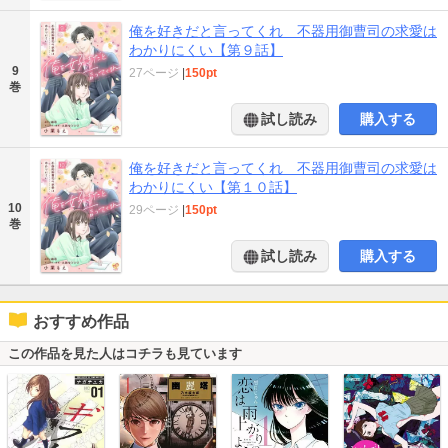
俺を好きだと言ってくれ 不器用御曹司の求愛は
わかりにくい【第９話】
9
27ページ
|
150pt
巻
試し読み
購入する
俺を好きだと言ってくれ 不器用御曹司の求愛は
わかりにくい【第１０話】
10
29ページ
|
150pt
巻
試し読み
購入する
おすすめ作品
この作品を見た人はコチラも見ています