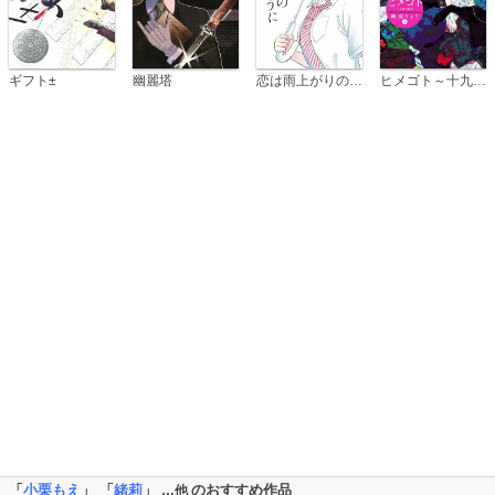
恋は雨上がりのように
ギフト±
幽麗塔
ヒメゴト～十九歳の制服～
「
小栗もえ
」 「
緒莉
」
のおすすめ作品
…他