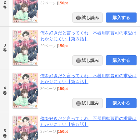
2
32ページ
|
150pt
巻
試し読み
購入する
俺を好きだと言ってくれ 不器用御曹司の求愛は
わかりにくい【第３話】
3
29ページ
|
150pt
巻
試し読み
購入する
俺を好きだと言ってくれ 不器用御曹司の求愛は
わかりにくい【第４話】
4
30ページ
|
150pt
巻
試し読み
購入する
俺を好きだと言ってくれ 不器用御曹司の求愛は
わかりにくい【第５話】
5
29ページ
|
150pt
巻