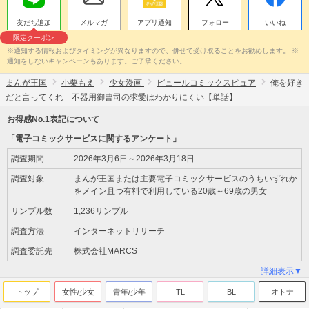
友だち追加
メルマガ
アプリ通知
フォロー
いいね
限定クーポン
※通知する情報およびタイミングが異なりますので、併せて受け取ることをお勧めします。 ※
通知をしないキャンペーンもあります。ご了承ください。
まんが王国
小栗もえ
少女漫画
ピュールコミックスピュア
俺を好き
だと言ってくれ 不器用御曹司の求愛はわかりにくい【単話】
お得感No.1表記について
「電子コミックサービスに関するアンケート」
調査期間
2026年3月6日～2026年3月18日
調査対象
まんが王国または主要電子コミックサービスのうちいずれか
をメイン且つ有料で利用している20歳～69歳の男女
サンプル数
1,236サンプル
調査方法
インターネットリサーチ
調査委託先
株式会社MARCS
詳細表示▼
トップ
女性/少女
青年/少年
TL
BL
オトナ