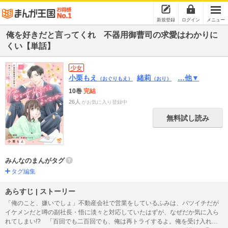
新規登録
ログイン
メニュー
俺を好きだと言ってくれ 不器用御曹司の求愛はわかりに
くい【単話】
少女
小栗もえ
緒莉
…他▼
（おぐりもえ）
（おり）
10巻
完結
26人
がお気に入り登録中
無料試し読み
みんなのまんがタグ
タグ編集
あらすじ | ストーリー
「俺のこと、嫌いでしょ」不動産会社で営業をしているふみは、バツイチだが
イケメンだと噂の副社長・悟に淡々と対応していたはずが、なぜだか気に入ら
れてしまい!? 「百回でも二百回でも、俺は再トライするよ。俺を受け入れて