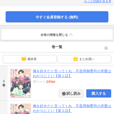
くれるまで」何かにつけ声をかけてくる悟に、初めは媚びない女が珍しいだけ
もっと詳細を見る▼
だろうと思っていたふみだけれど…。恋に不器用な御曹司×塩対応OL。どこか
噛み合わない二人の恋の行方は――？
今すぐ会員登録する (無料)
全巻の情報を
閉じる
巻一覧
最終巻
まとめ買い
俺を好きだと言ってくれ 不器用御曹司の求愛は
わかりにくい【第１話】
1
30ページ
|
150pt
巻
試し読み
購入する
俺を好きだと言ってくれ 不器用御曹司の求愛は
わかりにくい【第２話】