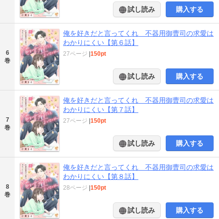
試し読み
購入する
俺を好きだと言ってくれ 不器用御曹司の求愛は
わかりにくい【第６話】
6
27ページ
|
150pt
巻
試し読み
購入する
俺を好きだと言ってくれ 不器用御曹司の求愛は
わかりにくい【第７話】
7
27ページ
|
150pt
巻
試し読み
購入する
俺を好きだと言ってくれ 不器用御曹司の求愛は
わかりにくい【第８話】
8
28ページ
|
150pt
巻
試し読み
購入する