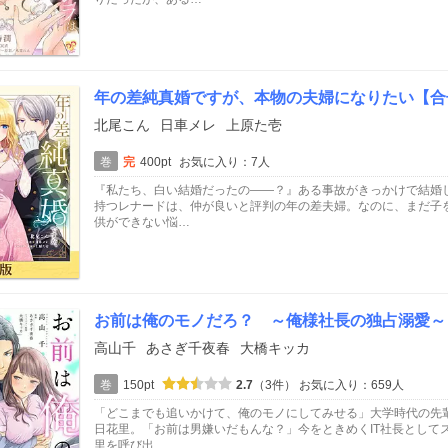
年の差純真婚ですが、本物の夫婦になりたい【合
北尾こん
日車メレ
上原た壱
巻
完
400pt
お気に入り：7人
『私たち、白い結婚だったの――？』ある事故がきっかけで結婚
持つレナードは、仲が良いと評判の年の差夫婦。なのに、まだ子
供ができない悩…
お前は俺のモノだろ？ ～俺様社長の独占溺愛～
高山千
あさぎ千夜春
大橋キッカ
巻
150pt
2.7
（3件）
お気に入り：659人
「どこまでも追いかけて、俺のモノにしてみせる」大学時代の先
日花里。「お前は男嫌いだもんな？」今をときめくIT社長として
里を呼び出…