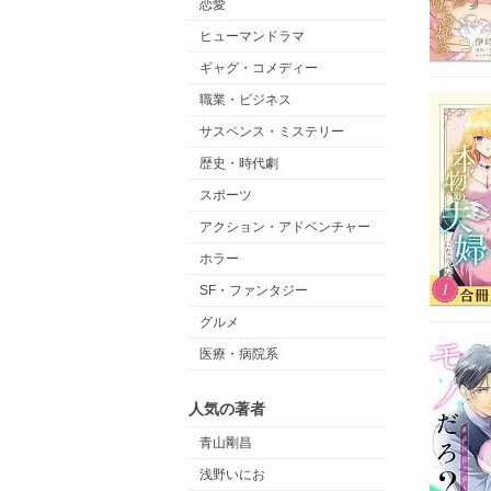
恋愛
ヒューマンドラマ
ギャグ・コメディー
職業・ビジネス
サスペンス・ミステリー
歴史・時代劇
スポーツ
アクション・アドベンチャー
ホラー
SF・ファンタジー
グルメ
医療・病院系
人気の著者
青山剛昌
浅野いにお