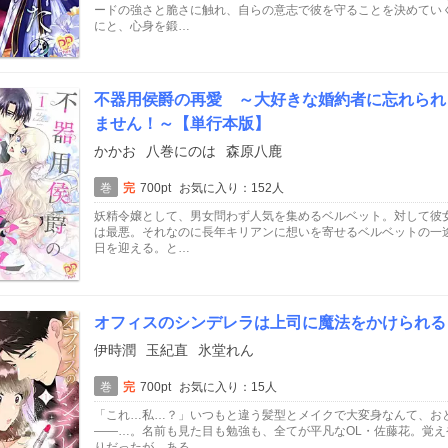
ードの強さと脆さに触れ、自らの意志で彼を守ることを決めてい
にと、心身を鍛…
不器用侯爵の再愛 ～大好きな婚約者に忘れられ
ません！～【単行本版】
かかお
八巻にのは
森原八鹿
巻
完
700pt
お気に入り：152人
妖精令嬢として、男女問わず人気を集めるベルベット。対して彼
は最悪。それなのに長年キリアンに想いを寄せるベルベットの一
日を迎える。と…
オフィスのシンデレラは上司に魔法をかけられる
伊時潤
玉紀直
氷堂れん
巻
完
700pt
お気に入り：15人
「これ…私…？」いつもと違う髪型とメイクで大変身なんて、お
――…。名前も見た目も勉強も、全てが平凡なOL・佐藤花。覚
りだったが、ある…