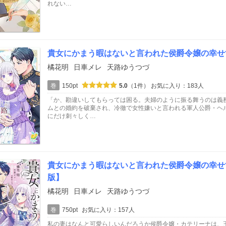
れない…
貴女にかまう暇はないと言われた侯爵令嬢の幸せ
橘花明
日車メレ
天路ゆうつづ
巻
150pt
5.0
（1件）
お気に入り：183人
「か、勘違いしてもらっては困る。夫婦のように振る舞うのは義
ムとの婚約を破棄され、冷徹で女性嫌いと言われる軍人公爵・ヘ
にだけ刺々しく…
貴女にかまう暇はないと言われた侯爵令嬢の幸せ
版】
橘花明
日車メレ
天路ゆうつづ
巻
750pt
お気に入り：157人
私の妻はなんと可愛らしいんだろうか侯爵令嬢・カテリーナは、