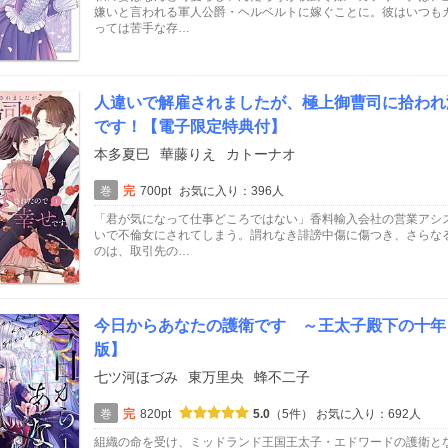
嫌いと言われる軍人公爵・ヘルベルトに嫁ぐことに。彼はいつも
っては苦手な存…
人違いで解雇されましたが、極上御曹司に拾われ
です！【電子限定特典付】
本多夏巳
華藤りえ
カトーナオ
巻
完
700pt
お気に入り：396人
「君が気になって仕事どころではない」香料輸入会社の営業アシ
いで不倫女にされてしまう。謂れなき誹謗中傷に傷つき、さらな
のは、取引先の…
今日からあなたの護衛です ～王太子殿下の十年
版】
七ツ河ほづみ
東万里央
蜂不二子
巻
完
820pt
5.0
（5件）
お気に入り：692人
組織の命を受け、ミッドランド王国王太子・エドワードの護衛と