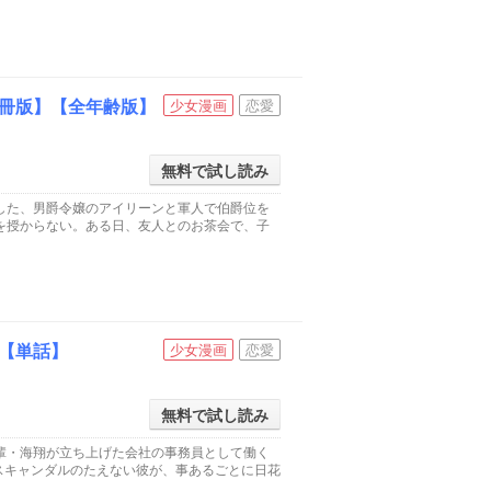
冊版】【全年齢版】
少女漫画
恋愛
無料で試し読み
した、男爵令嬢のアイリーンと軍人で伯爵位を
を授からない。ある日、友人とのお茶会で、子
【単話】
少女漫画
恋愛
無料で試し読み
輩・海翔が立ち上げた会社の事務員として働く
スキャンダルのたえない彼が、事あるごとに日花