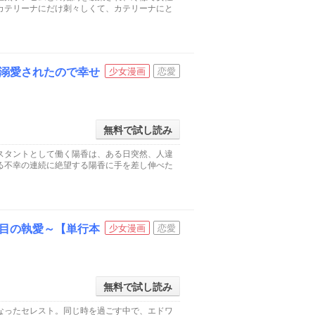
カテリーナにだけ刺々しくて、カテリーナにと
溺愛されたので幸せ
少女漫画
恋愛
無料で試し読み
スタントとして働く陽香は、ある日突然、人違
る不幸の連続に絶望する陽香に手を差し伸べた
目の執愛～【単行本
少女漫画
恋愛
無料で試し読み
なったセレスト。同じ時を過ごす中で、エドワ