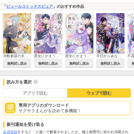
「
ピュールコミックスピュア
」のおすすめ作品
冷酷参謀の夫婦円満計画※なお、遂行まで十年【単行本版】
貴女にかまう暇はないと言われた侯爵令嬢の幸せすぎる末路【単行本版】
貴女にかまう暇はないと言われた侯爵令嬢の幸せすぎる末路【単話】
今日からあなたの護衛です ～王太子殿下の十年目の執愛～【単行本版】
無料試し読み
無料試し読み
無料試し読み
無料試し読み
読み方を選択
アプリで読む
ウェブで読む
専用アプリのダウンロード
サクサクまんがを読めて多機能！
新刊通知を受け取る
会員登録
をすると「人違いで解雇されましたが、極上御曹司に拾われ溺愛され