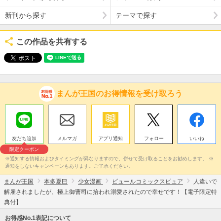
新刊から探す
テーマで探す
この作品を共有する
まんが王国のお得情報を受け取ろう
友だち追加
メルマガ
アプリ通知
フォロー
いいね
限定クーポン
※通知する情報およびタイミングが異なりますので、併せて受け取ることをお勧めします。 ※
通知をしないキャンペーンもあります。ご了承ください。
まんが王国
本多夏巳
少女漫画
ピュールコミックスピュア
人違いで
解雇されましたが、極上御曹司に拾われ溺愛されたので幸せです！【電子限定特
典付】
お得感No.1表記について