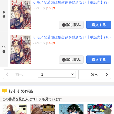
ケモノな若頭は独占欲を隠さない【単話売】(9)
35ページ
|
150pt
9
巻
試し読み
購入する
ケモノな若頭は独占欲を隠さない【単話売】(10)
27ページ
|
150pt
10
巻
試し読み
購入する
前へ
次へ
おすすめ作品
この作品を見た人はコチラも見ています