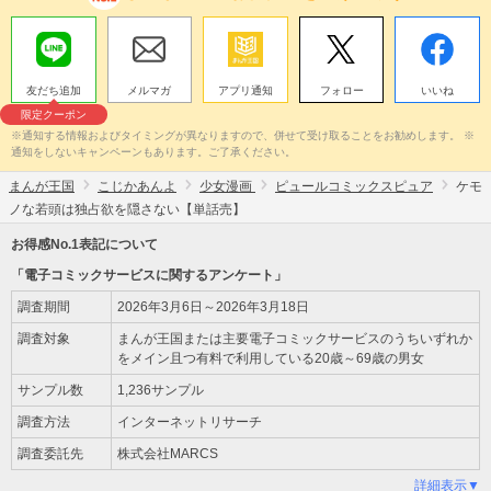
友だち追加
メルマガ
アプリ通知
フォロー
いいね
限定クーポン
※通知する情報およびタイミングが異なりますので、併せて受け取ることをお勧めします。 ※
通知をしないキャンペーンもあります。ご了承ください。
まんが王国
こじかあんよ
少女漫画
ピュールコミックスピュア
ケモ
ノな若頭は独占欲を隠さない【単話売】
お得感No.1表記について
「電子コミックサービスに関するアンケート」
調査期間
2026年3月6日～2026年3月18日
調査対象
まんが王国または主要電子コミックサービスのうちいずれか
をメイン且つ有料で利用している20歳～69歳の男女
サンプル数
1,236サンプル
調査方法
インターネットリサーチ
調査委託先
株式会社MARCS
詳細表示▼