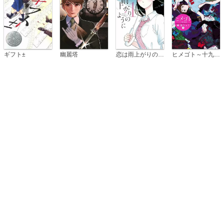
恋は雨上がりのように
ギフト±
幽麗塔
ヒメゴト～十九歳の制服～