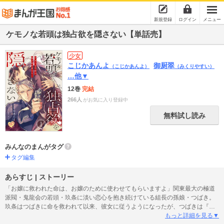
新規登録
ログイン
メニュー
ケモノな若頭は独占欲を隠さない【単話売】
少女
こじかあんよ
御厨翠
（こじかあんよ）
（みくりやすい）
…他▼
12巻
完結
266人
がお気に入り登録中
無料試し読み
みんなのまんがタグ
タグ編集
あらすじ | ストーリー
「お嬢に救われた命は、お嬢のために使わせてもらいますよ」関東最大の極道
派閥・鬼龍会の若頭・玖条に淡い恋心を抱き続けている組長の孫娘・つばき。
玖条はつばきに命を救われて以来、彼女に従うようになったが、つばきは『命
の恩人』としてでも『組長の孫娘』としてでもなく、一人の女として愛された
もっと詳細を見る▼