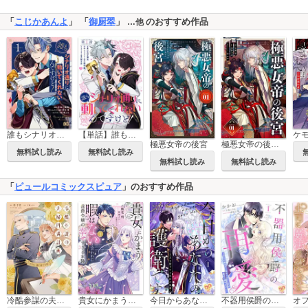
「
こじかあんよ
」 「
御厨翠
」
のおすすめ作品
…他
誰もシナリオ通りに動いてくれないんですけど！
【単話】誰もシナリオ通りに動いてくれないんですけど！
極悪女帝の後宮
極悪女帝の後宮【単話】
無料試し読み
無料試し読み
無料試し読み
無料試し読み
「
ピュールコミックスピュア
」のおすすめ作品
冷酷参謀の夫婦円満計画※なお、遂行まで十年【単行本版】
貴女にかまう暇はないと言われた侯爵令嬢の幸せすぎる末路【単行本版】
今日からあなたの護衛です ～王太子殿下の十年目の執愛～【単行本版】
不器用侯爵の再愛 ～大好きな婚約者に忘れられましたが絶対に諦めません！～【単行本版】