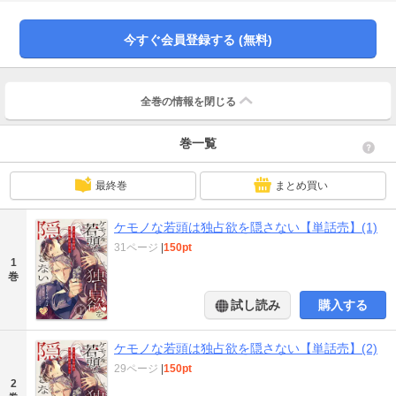
い想いを秘めていた。にも関わらず、玖条から子ども扱いされてばかりで思い
悩むつばき…しかしある日、鬼龍会の行く末について大役が任されることにな
り――!?【大人の余裕たっぷりの年上若頭】×【素直になれない組長の孫娘】主
今すぐ会員登録する (無料)
従からはじまる任侠恋物語！
全巻の情報を
閉じる
巻一覧
最終巻
まとめ買い
ケモノな若頭は独占欲を隠さない【単話売】(1)
31ページ
|
150pt
1
巻
試し読み
購入する
ケモノな若頭は独占欲を隠さない【単話売】(2)
29ページ
|
150pt
2