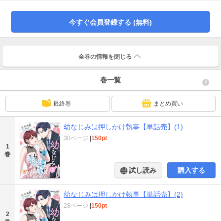
の役に立つ結婚をしなければいけないとわかっているけれど、会わないうちに
男らしくなった玲に秘めたる想いが募るばかりで――!?【策士なお目付役】
×【意地っ張り出戻り令嬢】の身分差ラブ！
今すぐ会員登録する (無料)
全巻の情報を
閉じる
巻一覧
最終巻
まとめ買い
幼なじみは押しかけ執事【単話売】(1)
30ページ
|
150pt
1
巻
試し読み
購入する
幼なじみは押しかけ執事【単話売】(2)
28ページ
|
150pt
2