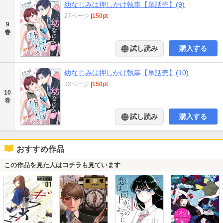
幼なじみは押しかけ執事【単話売】(9)
27ページ
|
150pt
9
巻
試し読み
購入する
幼なじみは押しかけ執事【単話売】(10)
32ページ
|
150pt
10
巻
試し読み
購入する
おすすめ作品
この作品を見た人はコチラも見ています