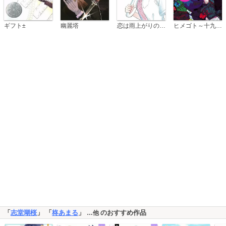
恋は雨上がりのように
ギフト±
幽麗塔
ヒメゴト～十九歳の制服～
「
志堂瑚桜
」 「
柊あまる
」
のおすすめ作品
…他