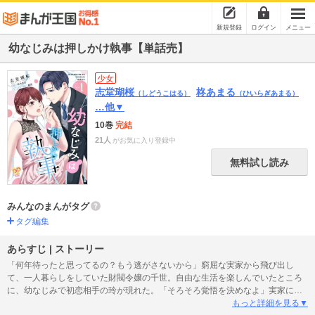
新規登録
ログイン
メニュー
幼なじみは押しかけ執事【単話売】
少女
志堂瑚桜
柊あまる
（しどうこはる）
（ひいらぎあまる）
…他▼
10巻
完結
21人
がお気に入り登録中
無料試し読み
みんなのまんがタグ
タグ編集
あらすじ | ストーリー
「何年待ったと思ってるの？もう逃がさないから」窮屈な実家から飛び出し
て、一人暮らしをしていた財閥令嬢の千世。自由な生活を楽しんでいたところ
に、幼なじみで初恋相手の玲が現れた。「そろそろ覚悟を決めなよ」実家に連
れ戻しにきたのかと思いきや、住み込みで千世の世話をすると言い出す玲。家
もっと詳細を見る▼