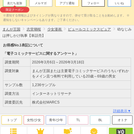
友だち追加
メルマガ
アプリ通知
フォロー
いいね
限定クーポン
※通知する情報およびタイミングが異なりますので、併せて受け取ることをお勧めします。 ※
通知をしないキャンペーンもあります。ご了承ください。
まんが王国
志堂瑚桜
少女漫画
ピュールコミックスピュア
幼なじみ
は押しかけ執事【単話売】
お得感No.1表記について
「電子コミックサービスに関するアンケート」
調査期間
2026年3月6日～2026年3月18日
調査対象
まんが王国または主要電子コミックサービスのうちいずれか
をメイン且つ有料で利用している20歳～69歳の男女
サンプル数
1,236サンプル
調査方法
インターネットリサーチ
調査委託先
株式会社MARCS
詳細表示▼
トップ
女性/少女
青年/少年
TL
BL
オトナ