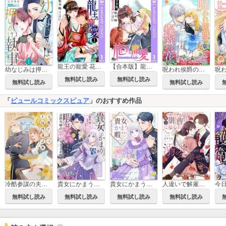
龍王の寵愛 花嫁は草原に乱れ咲く
【合本版】龍王の寵愛 花嫁は草原に乱れ咲く
呪われ侯爵の秘密の花～石守り姫は二度目の幸せを掴む～
幼なじみは押しかけ執事【単行本版】
無料試し読み
無料試し読み
無料試し読み
無料試し読み
「
ピュールコミックスピュア
」のおすすめ作品
冷酷参謀の夫婦円満計画※なお、遂行まで十年【単行本版】
貴女にかまう暇はないと言われた侯爵令嬢の幸せすぎる末路【単行本版】
貴女にかまう暇はないと言われた侯爵令嬢の幸せすぎる末路【単話】
人違いで解雇されましたが、極上御曹司に拾われ溺愛されたので幸せです！【電子限定特典付】
無料試し読み
無料試し読み
無料試し読み
無料試し読み