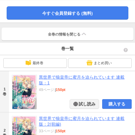
今すぐ会員登録する (無料)
全巻の情報を
閉じる
巻一覧
最終巻
まとめ買い
異世界で狼皇帝に蜜月を迫られています 連載
版：1
1
49ページ
|
150pt
巻
試し読み
購入する
異世界で狼皇帝に蜜月を迫られています 連載
版：2(前編)
2
33ページ
|
150pt