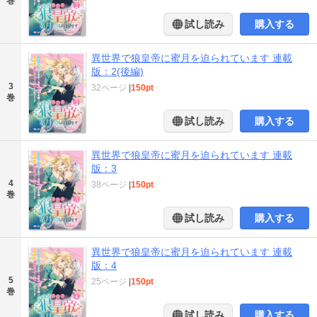
巻
試し読み
購入する
異世界で狼皇帝に蜜月を迫られています 連載
版：2(後編)
3
32ページ
|
150pt
巻
試し読み
購入する
異世界で狼皇帝に蜜月を迫られています 連載
版：3
4
38ページ
|
150pt
巻
試し読み
購入する
異世界で狼皇帝に蜜月を迫られています 連載
版：4
5
25ページ
|
150pt
巻
試し読み
購入する