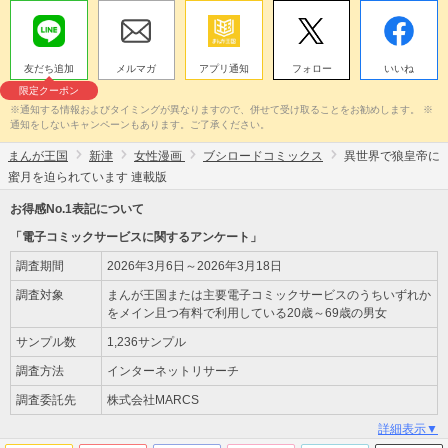
友だち追加
メルマガ
アプリ通知
フォロー
いいね
限定クーポン
※通知する情報およびタイミングが異なりますので、併せて受け取ることをお勧めします。 ※
通知をしないキャンペーンもあります。ご了承ください。
まんが王国
新津
女性漫画
ブシロードコミックス
異世界で狼皇帝に
蜜月を迫られています 連載版
お得感No.1表記について
「電子コミックサービスに関するアンケート」
調査期間
2026年3月6日～2026年3月18日
調査対象
まんが王国または主要電子コミックサービスのうちいずれか
をメイン且つ有料で利用している20歳～69歳の男女
サンプル数
1,236サンプル
調査方法
インターネットリサーチ
調査委託先
株式会社MARCS
詳細表示▼