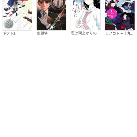
恋は雨上がりのように
ギフト±
幽麗塔
ヒメゴト～十九歳の制服～