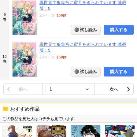
異世界で狼皇帝に蜜月を迫られています 連載
版：8
9
26ページ
|
150pt
巻
試し読み
購入する
異世界で狼皇帝に蜜月を迫られています 連載
版：9
10
28ページ
|
150pt
巻
試し読み
購入する
前へ
次へ
おすすめ作品
この作品を見た人はコチラも見ています