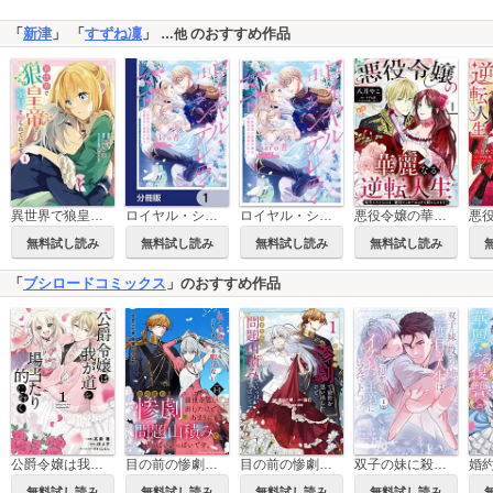
「
新津
」 「
すずね凜
」
のおすすめ作品
…他
異世界で狼皇帝に蜜月を迫られています
ロイヤル・シンデレラ・ママ 天涯孤独の没落令嬢は冷徹皇帝に溺愛される【分冊版】
ロイヤル・シンデレラ・ママ 天涯孤独の没落令嬢は冷徹皇帝に溺愛される
悪役令嬢の華麗なる逆転人生～転生したからには、絶対ハッピーエンドで終わらせます！～【単話売】
無料試し読み
無料試し読み
無料試し読み
無料試し読み
「
ブシロードコミックス
」のおすすめ作品
公爵令嬢は我が道を場当たり的に行く
目の前の惨劇で前世を思い出したけど、あまりにも問題山積みでいっぱいいっぱいです。 連載版
目の前の惨劇で前世を思い出したけど、あまりにも問題山積みでいっぱいいっぱいです。
双子の妹に殺された姉、二度目の人生は初恋のイケおじ王弟にフルベットします！
無料試し読み
無料試し読み
無料試し読み
無料試し読み