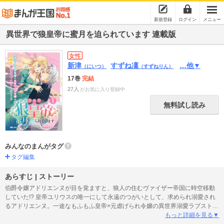
新規登録
ログイン
メニュー
異世界で狼皇帝に蜜月を迫られています 連載版
女性
新津
すずね凜
…他▼
（にいつ）
（すずねりん）
17巻
完結
27人
がお気に入り登録中
無料試し読み
みんなのまんがタグ
タグ編集
あらすじ | ストーリー
伯爵令嬢アドリエンヌが目を覚ますと、狼人の住むヴァイザー帝国に時空移動
していた!? 皇帝ユリウスの唯一にして永遠のつがいとして、求められ溺愛され
るアドリエンヌ。一途なもふもふ皇帝×元虐げられ令嬢の異世界溺愛ラブストー
リー！
もっと詳細を見る▼