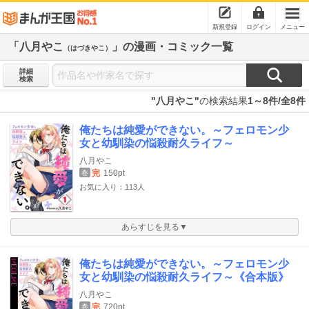
新規登録
ログイン
メニュー
「八月やこ
」の漫画・コミック一覧
（はづきやこ）
詳細
検索
"八月やこ"
の検索結果
1～8件/全8件
俺たちは純愛ができない。～フェロモン少
女と幼馴染の悩殺耐久ライフ～
八月やこ
完
150pt
巻
お気に入り：113人
あらすじを見る▼
俺たちは純愛ができない。～フェロモン少
女と幼馴染の悩殺耐久ライフ～《合本版》
八月やこ
完
720pt
巻