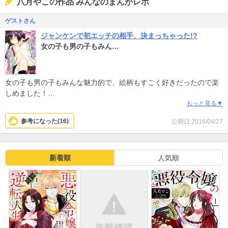
八月やこの作品 みんなのまんがレポ
ゲストさん
ジャンケンで初エッチの相手、決まっちゃった!?
女の子も男の子もみん…
女の子も男の子もみんな魅力的で、絵柄もすごく好きだったので楽
しめました！
続き楽しみにしてます(^^)
もっと見る▼
参考になった(
16
)
公開日:2016/04/27
新着順
人気順