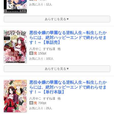
お気に入り：12人
あらすじを見る▼
悪役令嬢の華麗なる逆転人生～転生したか
らには、絶対ハッピーエンドで終わらせま
す！～【単話売】
八月やこ
すずね凜
他
完
150pt
巻
お気に入り：102人
あらすじを見る▼
悪役令嬢の華麗なる逆転人生～転生したか
らには、絶対ハッピーエンドで終わらせま
す！～【単行本版】
八月やこ
すずね凜
他
完
700pt
巻
お気に入り：29人