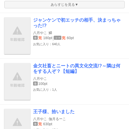
あらすじを見る▼
ジャンケンで初エッチの相手、決まっちゃ
った!?
八月やこ
鱗
完
180pt
完
60pt
巻
コマ
お気に入り：640人
金欠社畜とニートの異文化交流!?～隣は何
をする人ぞ？【短編】
八月やこ
100pt
巻
お気に入り：1人
王子様、拾いました
八月やこ
伽月るーこ
完
630pt
巻