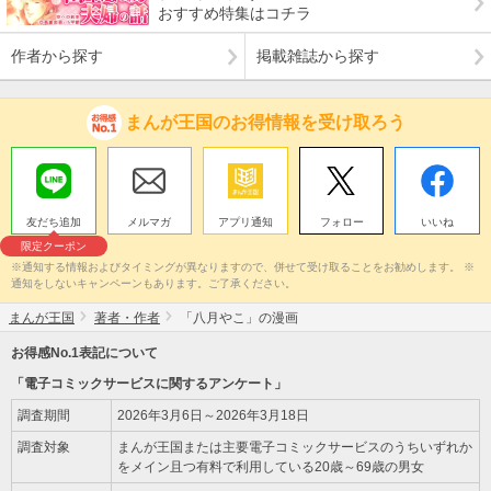
おすすめ特集はコチラ
作者から探す
掲載雑誌から探す
まんが王国のお得情報を受け取ろう
友だち追加
メルマガ
アプリ通知
フォロー
いいね
限定クーポン
※通知する情報およびタイミングが異なりますので、併せて受け取ることをお勧めします。 ※
通知をしないキャンペーンもあります。ご了承ください。
まんが王国
著者・作者
「八月やこ」の漫画
お得感No.1表記について
「電子コミックサービスに関するアンケート」
調査期間
2026年3月6日～2026年3月18日
調査対象
まんが王国または主要電子コミックサービスのうちいずれか
をメイン且つ有料で利用している20歳～69歳の男女