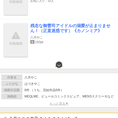
お気に入り：15人
残念な御曹司アイドルの溺愛が止まりませ
ん！（正直迷惑です）《カノンミア》
八月やこ
150pt
巻
作家名
八月やこ
ふりがな
はづきやこ
掲載作品数
8作 （うち、完結作品6作）
掲載紙
MEQLME、ピュールコミックスピュア、MENSスクリーモなど
もっと見る▼