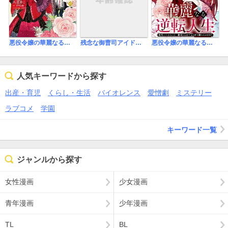
残念な御曹司アイドルの溺愛が止まりません！（正直迷惑です）《カノンミア》
悪役令嬢の華麗なる逆転人生～転生したからには、絶対ハッピーエンドで終わらせます！～【単行本版】
悪役令嬢の華麗なる逆転人生～転生したからには、絶対ハッピーエンドで終わらせます！～【単話売】
人気キーワードから探す
出産・育児
くらし・生活
バイオレンス
愛憎劇
ミステリー
ラブコメ
学園
キーワード一覧
ジャンルから探す
女性漫画
少女漫画
青年漫画
少年漫画
TL
BL