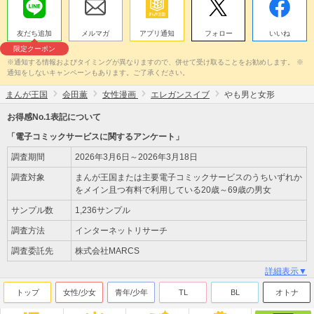
友だち追加
メルマガ
アプリ通知
フォロー
いいね
限定クーポン
※通知する情報およびタイミングが異なりますので、併せて受け取ることをお勧めします。 ※
通知をしないキャンペーンもあります。ご了承ください。
まんが王国
会田薫
女性漫画
エレガンスイブ
やも男と女形
お得感No.1表記について
「電子コミックサービスに関するアンケート」
調査期間
2026年3月6日～2026年3月18日
調査対象
まんが王国または主要電子コミックサービスのうちいずれか
をメイン且つ有料で利用している20歳～69歳の男女
サンプル数
1,236サンプル
調査方法
インターネットリサーチ
調査委託先
株式会社MARCS
詳細表示▼
トップ
女性/少女
青年/少年
TL
BL
オトナ