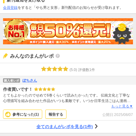
新刊通知を受け取る
会員登録
をすると「やも男と女形」新刊配信のお知らせが受け取れます。
みんなのまんがレポ
(
5.0
)
評価数
1
件
ぽちさん
購入者レポ
作者買いです！
とてもよかったのでせめて6巻くらいで読みたかったです。 伝統文化と丁寧な
心理描写を組み合わせた作品がいつも素敵です。いつか日常生活ごはん漫画や
下宿系漫画を読んでみたいです。
もっと見る▼
参考になった(
1
)
報告する
公開日:
2025/08/07
全てのまんがレポを見る(1件)