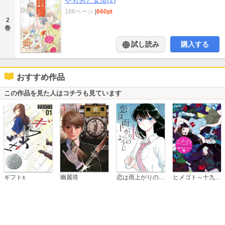
166ページ
|
660pt
2
巻
試し読み
購入する
おすすめ作品
この作品を見た人はコチラも見ています
恋は雨上がりのように
ギフト±
幽麗塔
ヒメゴト～十九歳の制服～