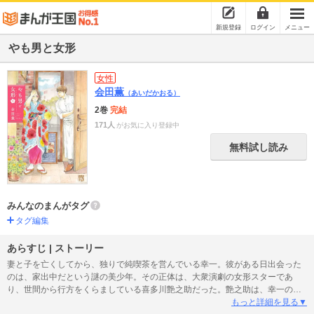
新規登録
ログイン
メニュー
やも男と女形
女性
会田薫
（あいだかおる）
2巻
完結
171人
がお気に入り登録中
無料試し読み
みんなのまんがタグ
タグ編集
あらすじ | ストーリー
妻と子を亡くしてから、独りで純喫茶を営んでいる幸一。彼がある日出会った
のは、家出中だという謎の美少年。その正体は、大衆演劇の女形スターであ
り、世間から行方をくらましている喜多川艶之助だった。艶之助は、幸一の店
でしばらく住み込みで働きたいと幸一に提案する…。父親になり損ねた幸一
もっと詳細を見る▼