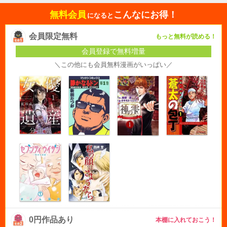
無料会員
こんなにお得！
になると
会員限定無料
もっと無料が読める！
会員登録で無料増量
＼この他にも会員無料漫画がいっぱい／
0円作品あり
本棚に入れておこう！