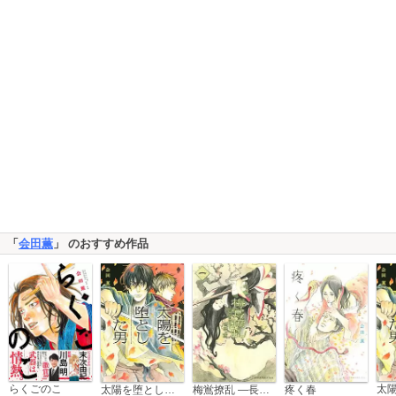
「
会田薫
」 のおすすめ作品
らくごのこ
太陽を堕とした男
梅鴬撩乱 ―長州幕末狂騒曲―
疼く春