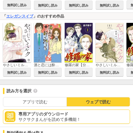
無料試し読み
無料試し読み
無料試し読み
無料試し読み
「
エレガンスイブ
」のおすすめ作品
修羅の家【分冊版】
やさしいミルク【分冊版】
修
やさしいミルク【電子単行本】
酒と恋には酔って然るべき【電子単行本】
無料試し読み
無料試し読み
無料試し読み
無料試し読み
読み方を選択
アプリで読む
ウェブで読む
専用アプリのダウンロード
サクサクまんがを読めて多機能！