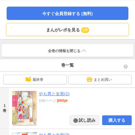
と、世間から身を隠す女形スター・艶之助の同居生活が始まって…?
今すぐ会員登録する (無料)
まんがレポを見る
1件
全巻の情報を
閉じる
巻一覧
最終巻
まとめ買い
やも男と女形(1)
166ページ
|
660pt
1
巻
試し読み
購入する
やも男と女形(2)