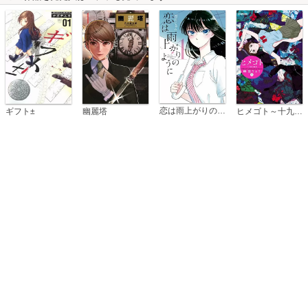
恋は雨上がりのように
ギフト±
幽麗塔
ヒメゴト～十九歳の制服～