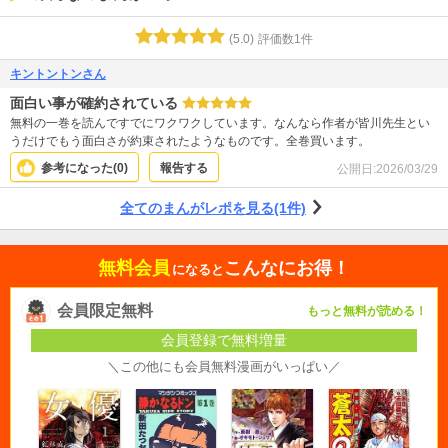
(
5.0
)
評価数
1
件
キントントンさん
面白い事が確約されている
無料の一巻を読んですでにワクワクしています。なんなら作者が皆川先生とい
うだけでもう面白さが約束されたようなものです。全巻買います。
参考になった(
0
)
報告する
公開日:
2026/03/29
全てのまんがレポを見る(1件)
無料会員
こんなにお得！
になると
会員限定無料
もっと無料が読める！
会員登録で無料増量
＼この他にも会員無料漫画がいっぱい／