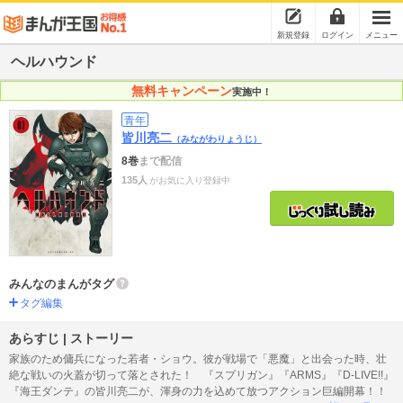
新規登録
ログイン
メニュー
ヘルハウンド
無料キャンペーン
実施中！
青年
皆川亮二
（みながわりょうじ）
8巻
まで配信
135人
がお気に入り登録中
みんなのまんがタグ
タグ編集
あらすじ | ストーリー
家族のため傭兵になった若者・ショウ。彼が戦場で「悪魔」と出会った時、壮
絶な戦いの火蓋が切って落とされた！ 『スプリガン』『ARMS』『D-LIVE!!』
『海王ダンテ』の皆川亮二が、渾身の力を込めて放つアクション巨編開幕！！