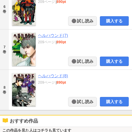
209ページ
|
890pt
6
巻
試し読み
購入する
ヘルハウンド(7)
209ページ
|
890pt
7
巻
試し読み
購入する
ヘルハウンド(8)
209ページ
|
890pt
8
巻
試し読み
購入する
おすすめ作品
この作品を見た人はコチラも見ています