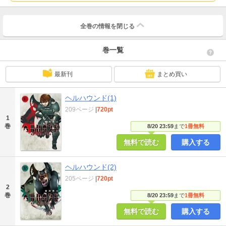
全巻の情報を
閉じる
巻一覧
最新刊
まとめ買い
ヘルハウンド(1)
209ページ
|
720pt
1
巻
8/20 23:59
まで
1冊無料
無料で読む
購入する
ヘルハウンド(2)
205ページ
|
720pt
2
巻
8/20 23:59
まで
1冊無料
無料で読む
購入する