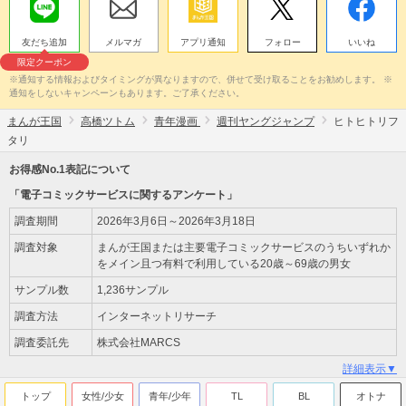
友だち追加
メルマガ
アプリ通知
フォロー
いいね
限定クーポン
※通知する情報およびタイミングが異なりますので、併せて受け取ることをお勧めします。 ※
通知をしないキャンペーンもあります。ご了承ください。
まんが王国
高橋ツトム
青年漫画
週刊ヤングジャンプ
ヒトヒトリフ
タリ
お得感No.1表記について
「電子コミックサービスに関するアンケート」
調査期間
2026年3月6日～2026年3月18日
調査対象
まんが王国または主要電子コミックサービスのうちいずれか
をメイン且つ有料で利用している20歳～69歳の男女
サンプル数
1,236サンプル
調査方法
インターネットリサーチ
調査委託先
株式会社MARCS
詳細表示▼
トップ
女性/少女
青年/少年
TL
BL
オトナ