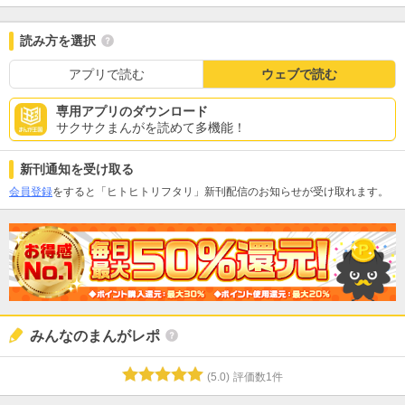
読み方を選択
アプリで読む
ウェブで読む
専用アプリのダウンロード
サクサクまんがを読めて多機能！
新刊通知を受け取る
会員登録
をすると「ヒトヒトリフタリ」新刊配信のお知らせが受け取れます。
みんなのまんがレポ
(
5.0
)
評価数
1
件