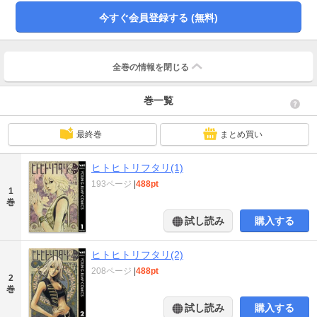
今すぐ会員登録する (無料)
全巻の情報を
閉じる
巻一覧
最終巻
まとめ買い
ヒトヒトリフタリ(1)
193ページ
|
488pt
1
巻
試し読み
購入する
ヒトヒトリフタリ(2)
208ページ
|
488pt
2
巻
試し読み
購入する