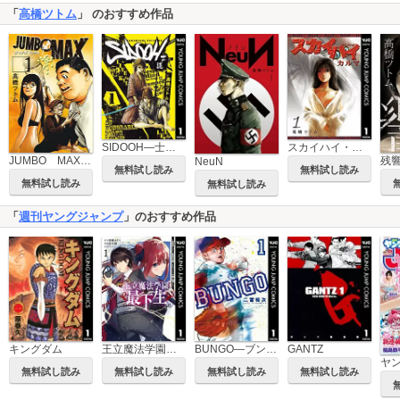
「
高橋ツトム
」 のおすすめ作品
SIDOOH―士道―
スカイハイ・カルマ
JUMBO MAX～ハイパーED薬密造人～
残
NeuN
無料試し読み
無料試し読み
無料試し読み
無料試し読み
「
週刊ヤングジャンプ
」のおすすめ作品
王立魔法学園の最下生～貧困街上がりの最強魔法師、貴族だらけの学園で無双する～
BUNGO―ブンゴ―
キングダム
GANTZ
ヤ
無料試し読み
無料試し読み
無料試し読み
無料試し読み