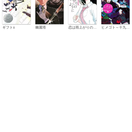
恋は雨上がりのように
ギフト±
幽麗塔
ヒメゴト～十九歳の制服～