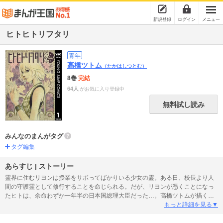
新規登録
ログイン
メニュー
ヒトヒトリフタリ
青年
高橋ツトム
（たかはしつとむ）
8巻
完結
64人
がお気に入り登録中
無料試し読み
みんなのまんがタグ
タグ編集
あらすじ | ストーリー
霊界に住むリヨンは授業をサボってばかりいる少女の霊。ある日、校長より人
間の守護霊として修行することを命じられる。だが、リヨンが憑くことになっ
たヒトは、余命わずか一年半の日本国総理大臣だった…。高橋ツトムが描く新
たなる魂と生命の物語、ここに開幕！
もっと詳細を見る▼