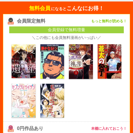
無料会員
こんなにお得！
になると
会員限定無料
もっと無料が読める！
会員登録で無料増量
＼この他にも会員無料漫画がいっぱい／
0円作品あり
本棚に入れておこう！