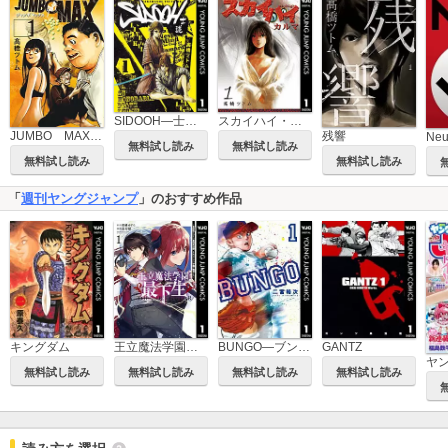
SIDOOH―士道―
スカイハイ・カルマ
JUMBO MAX～ハイパーED薬密造人～
残響
Ne
無料試し読み
無料試し読み
無料試し読み
無料試し読み
「
週刊ヤングジャンプ
」のおすすめ作品
王立魔法学園の最下生～貧困街上がりの最強魔法師、貴族だらけの学園で無双する～
BUNGO―ブンゴ―
キングダム
GANTZ
ヤ
無料試し読み
無料試し読み
無料試し読み
無料試し読み