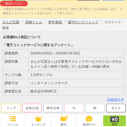
限定クーポン
※通知する情報およびタイミングが異なりますので、併せて受け取ることをお勧めします。 ※
通知をしないキャンペーンもあります。ご了承ください。
まんが王国
高橋ツトム
青年漫画
週刊ヤングジャンプ
スカイハイ・
新章
お得感No.1表記について
「電子コミックサービスに関するアンケート」
調査期間
2026年3月6日～2026年3月18日
調査対象
まんが王国または主要電子コミックサービスのうちいずれか
をメイン且つ有料で利用している20歳～69歳の男女
サンプル数
1,236サンプル
調査方法
インターネットリサーチ
調査委託先
株式会社MARCS
詳細表示▼
トップ
女性/少女
青年/少年
TL
BL
オトナ
無料
ジャンル
ランキング
新刊
来店ﾎﾟｲﾝﾄ