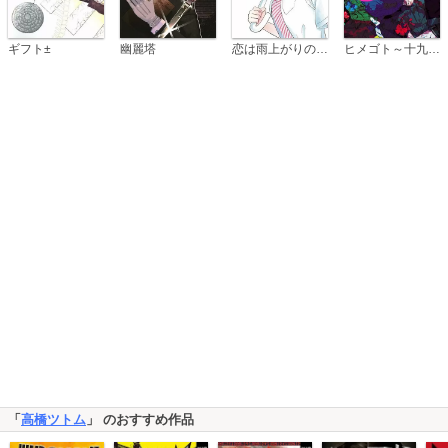
恋は雨上がりのように
ギフト±
幽麗塔
ヒメゴト～十九歳の制服～
「
高橋ツトム
」 のおすすめ作品