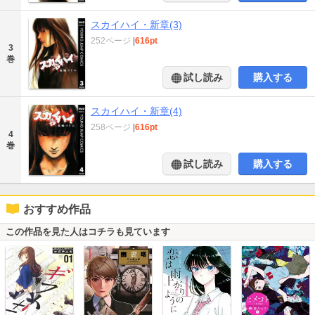
スカイハイ・新章(3)
252ページ
|
616pt
3
巻
試し読み
購入する
スカイハイ・新章(4)
258ページ
|
616pt
4
巻
試し読み
購入する
おすすめ作品
この作品を見た人はコチラも見ています