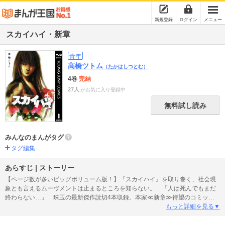
新規登録
ログイン
メニュー
スカイハイ・新章
青年
高橋ツトム
（たかはしつとむ）
4巻
完結
27人
がお気に入り登録中
無料試し読み
みんなのまんがタグ
タグ編集
あらすじ | ストーリー
【ページ数が多いビッグボリューム版！】『スカイハイ』を取り巻く、社会現
象とも言えるムーヴメントは止まるところを知らない。 「人は死んでもまだ
終わらない…」 珠玉の最新傑作読切4本収録。本家≪新章≫待望のコミック
ス化！ ブームの真打ちココにあり。
もっと詳細を見る▼