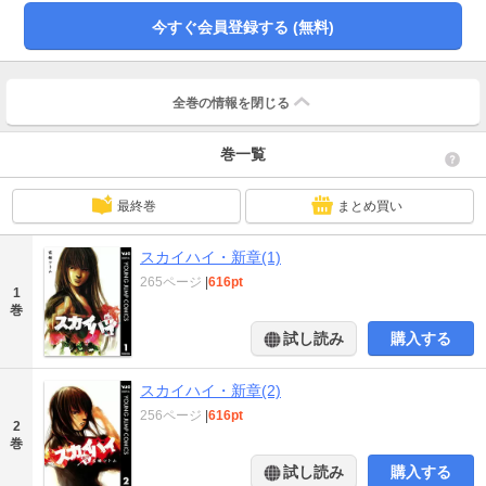
今すぐ会員登録する (無料)
全巻の情報を
閉じる
巻一覧
最終巻
まとめ買い
スカイハイ・新章(1)
265ページ
|
616pt
1
巻
試し読み
購入する
スカイハイ・新章(2)
256ページ
|
616pt
2
巻
試し読み
購入する