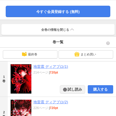
き換えに。
今すぐ会員登録する (無料)
全巻の情報を
閉じる
巻一覧
最終巻
まとめ買い
地雷震 ディアブロ(1)
214ページ
|
720pt
1
巻
試し読み
購入する
地雷震 ディアブロ(2)
226ページ
|
720pt
2