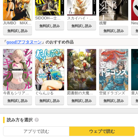
SIDOOH―士道―
スカイハイ・カルマ
JUMBO MAX～ハイパーED薬密造人～
残響
Ne
無料試し読み
無料試し読み
無料試し読み
無料試し読み
「
good!アフタヌーン
」のおすすめ作品
今夜もシリアルキラーと待ち合わせ
図書館の大魔術師
ぐらんぶる
空挺ドラゴンズ
亜
無料試し読み
無料試し読み
無料試し読み
無料試し読み
読み方を選択
アプリで読む
ウェブで読む