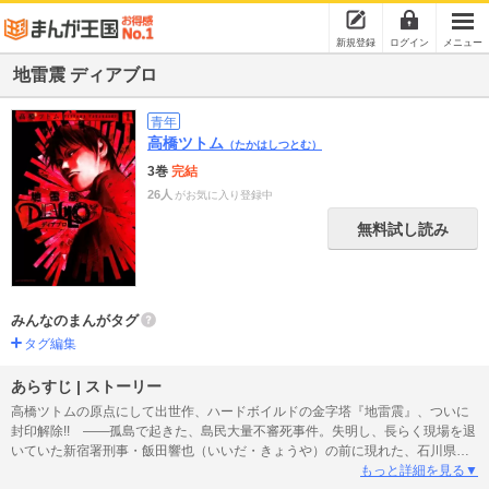
新規登録
ログイン
メニュー
地雷震 ディアブロ
青年
高橋ツトム
（たかはしつとむ）
3巻
完結
26人
がお気に入り登録中
無料試し読み
みんなのまんがタグ
タグ編集
あらすじ | ストーリー
高橋ツトムの原点にして出世作、ハードボイルドの金字塔『地雷震』、ついに
封印解除!! ――孤島で起きた、島民大量不審死事件。失明し、長らく現場を退
いていた新宿署刑事・飯田響也（いいだ・きょうや）の前に現れた、石川県警
刑事・木暮（こぐれ）は、飯田に捜査協力を持ちかける。――己の角膜と、引
もっと詳細を見る▼