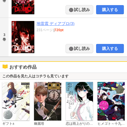
巻
試し読み
購入する
地雷震 ディアブロ(3)
231ページ
|
720pt
3
巻
試し読み
購入する
おすすめ作品
この作品を見た人はコチラも見ています
恋は雨上がりのように
ギフト±
幽麗塔
ヒメゴト～十九歳の制服～