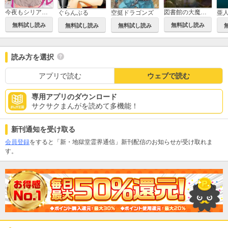
今夜もシリアルキラーと待ち合わせ
図書館の大魔術師
ぐらんぶる
空挺ドラゴンズ
亜
無料試し読み
無料試し読み
無料試し読み
無料試し読み
読み方を選択
アプリで読む
ウェブで読む
専用アプリのダウンロード
サクサクまんがを読めて多機能！
新刊通知を受け取る
会員登録
をすると「新・地獄堂霊界通信」新刊配信のお知らせが受け取れま
す。