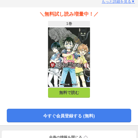
と遭遇。事件を通して、この世の様々な不思議や人の想いの複雑さを受け入
もっと詳細を見る▼
れ、一歩一歩、成長してゆく??。地獄堂セカンドシーズン第１巻、装いも新た
に登場！ 世間を騒がせる連続女児誘拐殺人事件。それは凶悪な魔物「首斬り
＼無料試し読み増量中！／
鬼」のしわざだった！ 事件を追う蒼龍とともに、上院町に現れた魔物を倒
せ！！
1巻
無料で読む
今すぐ会員登録する (無料)
全巻の情報を
閉じる