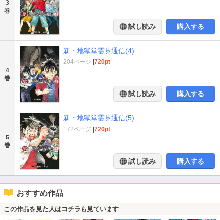
3
巻
試し読み
購入する
新・地獄堂霊界通信(4)
204ページ
|
720pt
4
巻
試し読み
購入する
新・地獄堂霊界通信(5)
172ページ
|
720pt
5
巻
試し読み
購入する
おすすめ作品
この作品を見た人はコチラも見ています