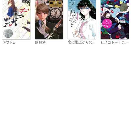
恋は雨上がりのように
ギフト±
幽麗塔
ヒメゴト～十九歳の制服～