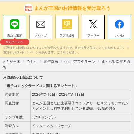
まんが王国のお得情報を受け取ろう
友だち追加
メルマガ
アプリ通知
フォロー
いいね
限定クーポン
※通知する情報およびタイミングが異なりますので、併せて受け取ることをお勧めします。 ※
通知をしないキャンペーンもあります。ご了承ください。
まんが王国
みもり
青年漫画
good!アフタヌーン
新・地獄堂霊界通
信
お得感No.1表記について
「電子コミックサービスに関するアンケート」
調査期間
2026年3月6日～2026年3月18日
調査対象
まんが王国または主要電子コミックサービスのうちいずれか
をメイン且つ有料で利用している20歳～69歳の男女
サンプル数
1,236サンプル
調査方法
インターネットリサーチ