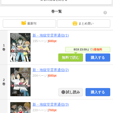
巻一覧
最新刊
まとめ買い
新・地獄堂霊界通信(1)
195ページ
|
680pt
1
巻
8/19 23:59
まで
1冊無料
無料で読む
購入する
新・地獄堂霊界通信(2)
204ページ
|
680pt
2
巻
試し読み
購入する
新・地獄堂霊界通信(3)
220ページ
|
760pt