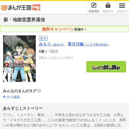
新規登録
ログイン
メニュー
新・地獄堂霊界通信
無料キャンペーン
実施中！
青年
みもり
香月日輪
（みもり）
（こうづきひのわ）
5巻
まで配信
101人
がお気に入り登録中
みんなのまんがタグ
タグ編集
あらすじ | ストーリー
てつし、リョーチン、椎名……。中学生も恐れをなすワルガキ三人組、人呼ん
で「イタズラ大王三人悪」。三人が薬屋“地獄堂”ののれんをくぐったとき、異界
への扉が開かれた! 謎のおやじに“力”をもらった三人悪は、上院町の怪異に次々