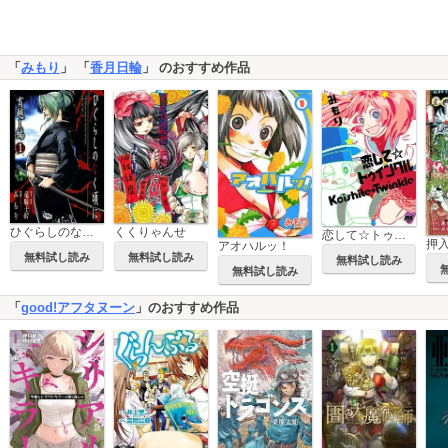
「
みもり
」 「
香月日輪
」 のおすすめ作品
ひぐらしのなく頃に 宵越し編
くくりゃんせ
恋して☆トゥインクル
押
アオハルッ！
無料試し読み
無料試し読み
無料試し読み
無料試し読み
「
good!アフタヌーン
」のおすすめ作品