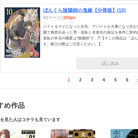
ぼんくら陰陽師の鬼嫁【分冊版】(10)
42ページ |
150pt
バイトをクビになった矢先、アパートが火事になり住む
園で偶然出会った男・皇臥と衣食住の保証を条件に契約
皇臥の本当の職業は“陰陽師”で…!?【※この商品は「
す。購入の際はご注意ください。】
試し読み
1
2
3
4
5
6
すめ作品
を見た人はコチラも見ています