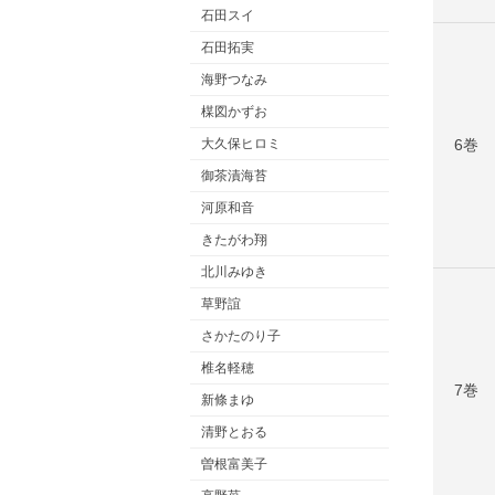
石田スイ
石田拓実
海野つなみ
楳図かずお
6巻
大久保ヒロミ
御茶漬海苔
河原和音
きたがわ翔
北川みゆき
草野誼
さかたのり子
椎名軽穂
7巻
新條まゆ
清野とおる
曽根富美子