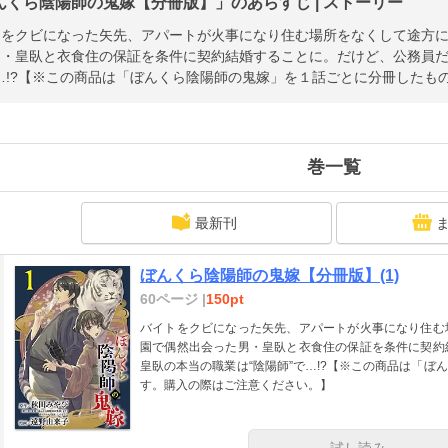
んくら陰陽師の鬼嫁【分冊版】」のあらすじ | ストーリー
トをクビになった矢先、アパートが火事になり住む場所をなくして途方
男・皇臥と衣食住の保証を条件に契約結婚することに。だけど、公務員だ
…!?【※この商品は「ぼんくら陰陽師の鬼嫁」を１話ごとに分冊したも
巻一覧
最新刊
ぼんくら陰陽師の鬼嫁【分冊版】(1)
60ページ |
150pt
バイトをクビになった矢先、アパートが火事になり住む
園で偶然出会った男・皇臥と衣食住の保証を条件に契約
皇臥の本当の職業は“陰陽師”で…!?【※この商品は「
す。購入の際はご注意ください。】
試し読み