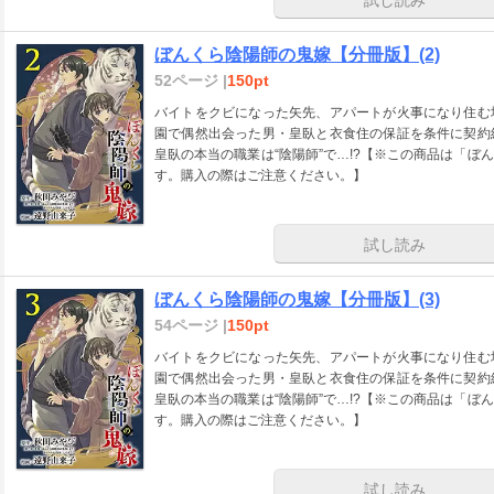
ぼんくら陰陽師の鬼嫁【分冊版】(2)
52ページ |
150pt
バイトをクビになった矢先、アパートが火事になり住む
園で偶然出会った男・皇臥と衣食住の保証を条件に契約
皇臥の本当の職業は“陰陽師”で…!?【※この商品は「
す。購入の際はご注意ください。】
試し読み
ぼんくら陰陽師の鬼嫁【分冊版】(3)
54ページ |
150pt
バイトをクビになった矢先、アパートが火事になり住む
園で偶然出会った男・皇臥と衣食住の保証を条件に契約
皇臥の本当の職業は“陰陽師”で…!?【※この商品は「
す。購入の際はご注意ください。】
試し読み