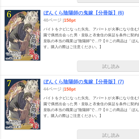
ぼんくら陰陽師の鬼嫁【分冊版】(6)
40ページ |
150pt
バイトをクビになった矢先、アパートが火事になり住む
園で偶然出会った男・皇臥と衣食住の保証を条件に契約
皇臥の本当の職業は“陰陽師”で…!?【※この商品は「
す。購入の際はご注意ください。】
試し読み
ぼんくら陰陽師の鬼嫁【分冊版】(7)
44ページ |
150pt
バイトをクビになった矢先、アパートが火事になり住む
園で偶然出会った男・皇臥と衣食住の保証を条件に契約
皇臥の本当の職業は“陰陽師”で…!?【※この商品は「
す。購入の際はご注意ください。】
試し読み