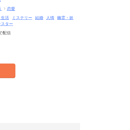
画
恋愛
・生活
ミステリー
結婚
人情
幽霊・妖
ンスター
で配信