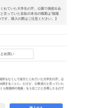
にくれていた大学生の芹。公園で偶然出会
と言っていた皇臥の本当の職業は“陰陽
のです。購入の際はご注意ください。】
まとめ買い
場所をなくして途方にくれていた大学生の芹。公
結婚することに。だけど、公務員だと言っていた
ぼんくら陰陽師の鬼嫁」を１話ごとに分冊したもので
購入する