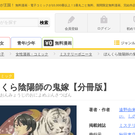
が王国！
無料漫画・電子コミックが10,000冊以上！1冊丸ごと無料、期間限定無料漫画、完結作
ログイン
会員登録
初め
少女
青年/少年
無料漫画
ジャン
来子
女性漫画・コミック
ミステリーボニータ
ぼんくら陰陽師の
コミック
んくら陰陽師の鬼嫁【分冊版】
おんみょうじのおによめぶんさつばん
著者・作者
遠野由
し
び）
掲載雑誌
ミステ
発行元
秋田書