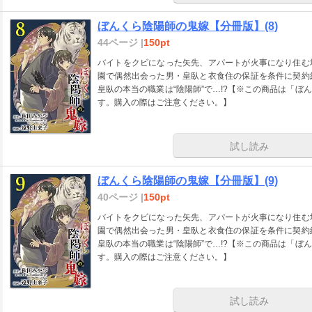
ぼんくら陰陽師の鬼嫁【分冊版】(8)
44ページ |
150pt
バイトをクビになった矢先、アパートが火事になり住む
園で偶然出会った男・皇臥と衣食住の保証を条件に契約
皇臥の本当の職業は“陰陽師”で…!?【※この商品は「
す。購入の際はご注意ください。】
試し読み
ぼんくら陰陽師の鬼嫁【分冊版】(9)
40ページ |
150pt
バイトをクビになった矢先、アパートが火事になり住む
園で偶然出会った男・皇臥と衣食住の保証を条件に契約
皇臥の本当の職業は“陰陽師”で…!?【※この商品は「
す。購入の際はご注意ください。】
試し読み