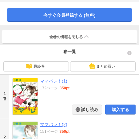
と…奥様達のスポ根コメディ!!
今すぐ会員登録する (無料)
全巻の情報を
閉じる
巻一覧
最終巻
まとめ買い
ママバレ！(1)
172ページ
|
350pt
1
巻
試し読み
購入する
ママバレ！(2)
151ページ
|
350pt
2