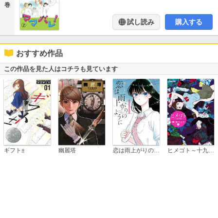
巻
試し読み
購入する
おすすめ作品
この作品を見た人はコチラも見ています
恋は雨上がりのように
ギフト±
幽麗塔
ヒメゴト～十九歳の制服～