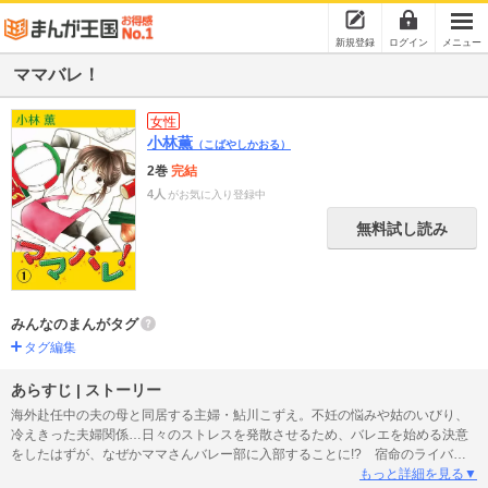
新規登録
ログイン
メニュー
ママバレ！
女性
小林薫
（こばやしかおる）
2巻
完結
4人
がお気に入り登録中
無料試し読み
みんなのまんがタグ
タグ編集
あらすじ | ストーリー
海外赴任中の夫の母と同居する主婦・鮎川こずえ。不妊の悩みや姑のいびり、
冷えきった夫婦関係…日々のストレスを発散させるため、バレエを始める決意
をしたはずが、なぜかママさんバレー部に入部することに!? 宿命のライバル
やイケメンコーチが登場し、こずえの人生は思わぬ方向へ…!? 涙と汗と笑顔
もっと詳細を見る▼