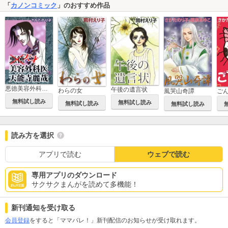
「
カノンコミック
」のおすすめ作品
悪徳美容外科医 天能寺麗哉
午後の遺言状
わらの女
風哭山奇譚
ご
無料試し読み
無料試し読み
無料試し読み
無料試し読み
読み方を選択
アプリで読む
ウェブで読む
専用アプリのダウンロード
サクサクまんがを読めて多機能！
新刊通知を受け取る
会員登録
をすると「ママバレ！」新刊配信のお知らせが受け取れます。