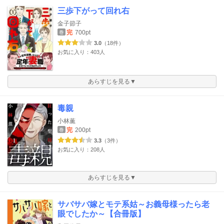
三歩下がって回れ右
金子節子
完
700pt
巻
3.0
（18件）
お気に入り：403人
あらすじを見る▼
毒親
小林薫
完
200pt
巻
3.3
（3件）
お気に入り：208人
あらすじを見る▼
サバサバ嫁とモテ系姑～お義母様ったら老
眼でしたか～【合冊版】