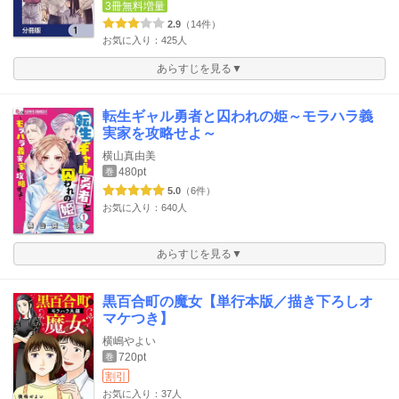
3冊無料増量
2.9
（14件）
お気に入り：425人
あらすじを見る▼
転生ギャル勇者と囚われの姫～モラハラ義
実家を攻略せよ～
横山真由美
480pt
巻
5.0
（6件）
お気に入り：640人
あらすじを見る▼
黒百合町の魔女【単行本版／描き下ろしオ
マケつき】
横嶋やよい
720pt
巻
割引
お気に入り：37人