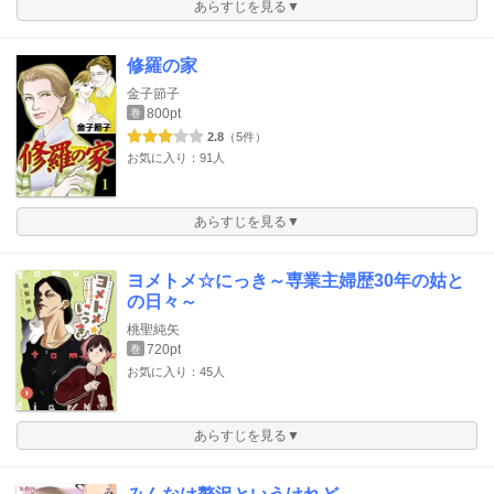
あらすじを見る▼
修羅の家
金子節子
800pt
巻
2.8
（5件）
お気に入り：91人
あらすじを見る▼
ヨメトメ☆にっき～専業主婦歴30年の姑と
の日々～
桃聖純矢
720pt
巻
お気に入り：45人
あらすじを見る▼