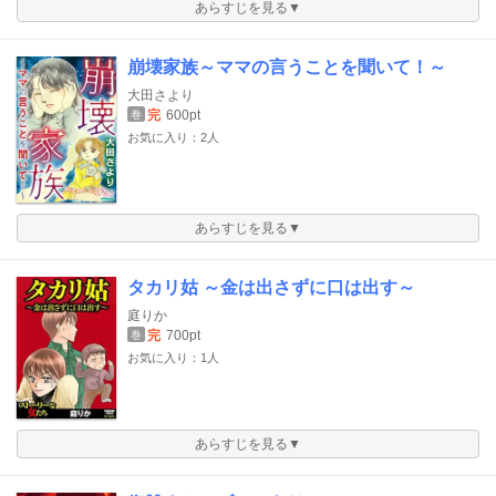
あらすじを見る▼
崩壊家族～ママの言うことを聞いて！～
大田さより
完
600pt
巻
お気に入り：2人
あらすじを見る▼
タカリ姑 ～金は出さずに口は出す～
庭りか
完
700pt
巻
お気に入り：1人
あらすじを見る▼