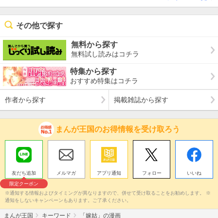
その他で探す
無料から探す
無料試し読みはコチラ
特集から探す
おすすめ特集はコチラ
作者から探す
掲載雑誌から探す
まんが王国のお得情報を受け取ろう
友だち追加
メルマガ
アプリ通知
フォロー
いいね
限定クーポン
※通知する情報およびタイミングが異なりますので、併せて受け取ることをお勧めします。 ※
通知をしないキャンペーンもあります。ご了承ください。
まんが王国
キーワード
「嫁姑」の漫画