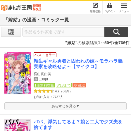
新規登録
ログイン
メニュー
「嫁姑」の漫画・コミック一覧
詳細
検索
"嫁姑"
の検索結果
1～50件/全766件
ベストセラー
転生ギャル勇者と囚われの姫～モラハラ義
実家を攻略せよ～【マイクロ】
横山真由美
130pt
巻
1冊無料増量
8/18まで
先行配信
4.7
（66件）
お気に入り：7737人
あらすじを見る▼
パパ、浮気してるよ？娘と二人でクズ夫を
捨てます