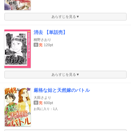
あらすじを見る▼
消去 【単話売】
桐野さおり
完
120pt
巻
あらすじを見る▼
厳格な姑と天然嫁のバトル
大田さより
完
600pt
巻
お気に入り：1人