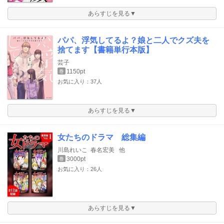
あらすじを見る▼
パパ、浮気してるよ？娘と二人でクズ夫を
捨てます【書籍単行本版】
芸子
1150pt
巻
お気に入り：37人
あらすじを見る▼
女たちのドラマ 総集編
川島れいこ
春名宏美
他
3000pt
巻
お気に入り：26人
あらすじを見る▼