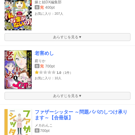
嫁と姑DX編集部
完
400pt
巻
お気に入り：207人
あらすじを見る▼
老害めし
庭りか
完
700pt
巻
1.0
（1件）
お気に入り：10人
あらすじを見る▼
ファザーシッター ～問題パパのしつけ承り
ます～【合冊版】
メカわんこ
700pt
巻