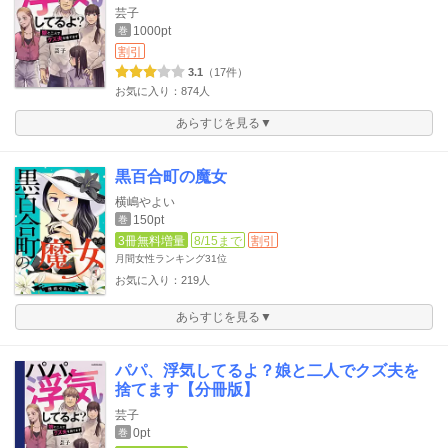
芸子
1000pt
巻
割引
3.1
（17件）
お気に入り：874人
あらすじを見る▼
黒百合町の魔女
横嶋やよい
150pt
巻
3冊無料増量
8/15まで
割引
月間女性ランキング
31位
お気に入り：219人
あらすじを見る▼
パパ、浮気してるよ？娘と二人でクズ夫を
捨てます【分冊版】
芸子
0pt
巻