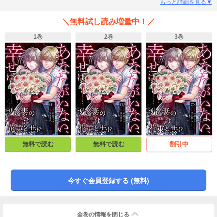
子供が産まれた時、涙を流して喜んでくれた。「この子の名前は幸大だ。めい
もっと詳細を見る▼
っぱい幸せになるように」そう言って、息子に名前をつけてくれた。それなの
に…！<br>冷え切った夫との関係をそれでも修復しようとした朱里だが、やが
＼無料試し読み増量中！／
てその気持ちを挫く様々な出来事が彼女を襲う。モラハラ、浮気、浪費、姑か
らの扱い。朱里の現状を知った血の繋がらない弟・輝は、姉のために行動を開
1巻
2巻
3巻
始するーー。<br>本格的心理サスペンス復讐劇、開幕！
無料で読む
無料で読む
割引中
今すぐ会員登録する (無料)
全巻の情報を
閉じる