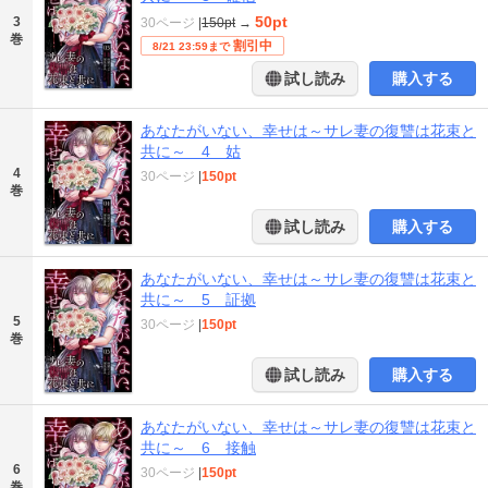
50pt
3
30ページ
|
150pt
→
巻
割引中
8/21 23:59まで
試し読み
購入する
あなたがいない、幸せは～サレ妻の復讐は花束と
共に～ 4 姑
4
30ページ
|
150pt
巻
試し読み
購入する
あなたがいない、幸せは～サレ妻の復讐は花束と
共に～ 5 証拠
5
30ページ
|
150pt
巻
試し読み
購入する
あなたがいない、幸せは～サレ妻の復讐は花束と
共に～ 6 接触
6
30ページ
|
150pt
巻