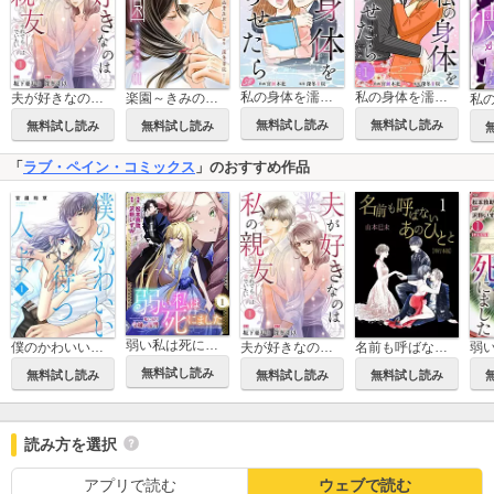
私の身体を濡らせたら
私の身体を濡らせたら 単行本版
夫が好きなのは私の親友～それでも私は妻でいたい～
楽園～きみのいる場所～
無料試し読み
無料試し読み
無料試し読み
無料試し読み
「
ラブ・ペイン・コミックス
」のおすすめ作品
弱い私は死にました～死に戻り令嬢の復讐～
僕のかわいい待つ人よ
夫が好きなのは私の親友～それでも私は妻でいたい～
名前も呼ばないあのひとと【単行本版】
無料試し読み
無料試し読み
無料試し読み
無料試し読み
読み方を選択
アプリで読む
ウェブで読む