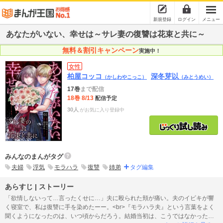
新規登録
ログイン
メニュー
あなたがいない、幸せは～サレ妻の復讐は花束と共に～
無料＆割引キャンペーン
実施中！
女性
柏屋コッコ
深冬芽以
（かしわやこっこ）
（みとうめい）
17巻
まで配信
18巻 8/13
配信予定
30人
がお気に入り登録中
みんなのまんがタグ
夫婦
浮気
モラハラ
復讐
姉弟
タグ編集
あらすじ | ストーリー
「欲情しないって…言ったくせに…」夫に殴られた頬が痛い。夫のイビキが響
く寝室で、私は復讐に手を染めたーー。<br>『モラハラ夫』という言葉をよく
聞くようになったのは、いつ頃からだろう。結婚当初は、こうではなかった。