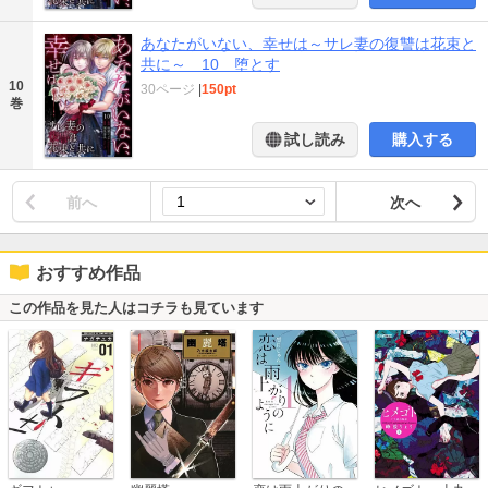
あなたがいない、幸せは～サレ妻の復讐は花束と
共に～ 10 堕とす
10
30ページ
|
150pt
巻
試し読み
購入する
前へ
次へ
おすすめ作品
この作品を見た人はコチラも見ています