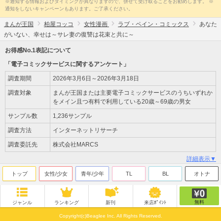
※通知する情報およびタイミングが異なりますので、併せて受け取ることをお勧めします。 ※
通知をしないキャンペーンもあります。ご了承ください。
まんが王国
柏屋コッコ
女性漫画
ラブ・ペイン・コミックス
あなた
がいない、幸せは～サレ妻の復讐は花束と共に～
お得感No.1表記について
「電子コミックサービスに関するアンケート」
調査期間
2026年3月6日～2026年3月18日
調査対象
まんが王国または主要電子コミックサービスのうちいずれか
をメイン且つ有料で利用している20歳～69歳の男女
サンプル数
1,236サンプル
調査方法
インターネットリサーチ
調査委託先
株式会社MARCS
詳細表示▼
トップ
女性/少女
青年/少年
TL
BL
オトナ
無料
ジャンル
ランキング
新刊
来店ﾎﾟｲﾝﾄ
Copyright(c)Beaglee Inc. All Rights Reserved.