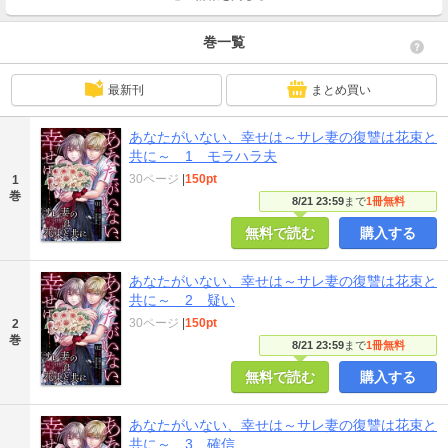
巻一覧
最新刊
まとめ買い
あなたがいない、幸せは～サレ妻の復讐は花束と
共に～ 1 モラハラ夫
30ページ
|
150pt
1
巻
8/21 23:59
まで
1冊無料
無料で読む
購入する
あなたがいない、幸せは～サレ妻の復讐は花束と
共に～ 2 疑い
30ページ
|
150pt
2
巻
8/21 23:59
まで
1冊無料
無料で読む
購入する
あなたがいない、幸せは～サレ妻の復讐は花束と
共に～ 3 確信