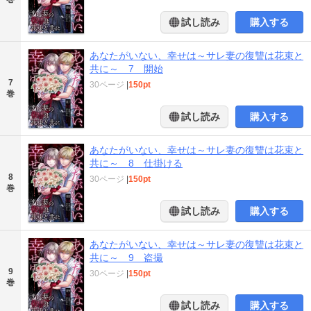
試し読み
購入する
あなたがいない、幸せは～サレ妻の復讐は花束と
共に～ 7 開始
7
30ページ
|
150pt
巻
試し読み
購入する
あなたがいない、幸せは～サレ妻の復讐は花束と
共に～ 8 仕掛ける
8
30ページ
|
150pt
巻
試し読み
購入する
あなたがいない、幸せは～サレ妻の復讐は花束と
共に～ 9 盗撮
9
30ページ
|
150pt
巻
試し読み
購入する