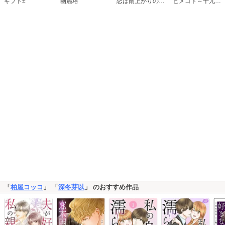
恋は雨上がりのように
ギフト±
幽麗塔
ヒメゴト～十九歳の制服～
「
柏屋コッコ
」 「
深冬芽以
」 のおすすめ作品