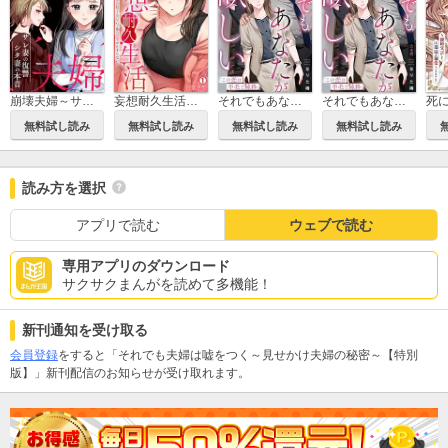
崩壊夫婦～サレ妻の復讐・シタ妻の本音
妄想耐久生活～赤面お姉さんのせいで俺の欲望が止まらない～
それでもあなたが欲しい～この恋は不毛で純粋～
それでもあなたが欲しい～この恋は不毛で純粋～【合本版】
無料試し読み
無料試し読み
無料試し読み
無料試し読み
読み方を選択
アプリで読む
ウェブで読む
専用アプリのダウンロード
サクサクまんがを読めて多機能！
新刊通知を受け取る
会員登録
をすると「それでも夫婦は嘘をつく～見せかけ夫婦の秘密～【特別
版】」新刊配信のお知らせが受け取れます。