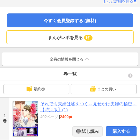
困ることもない。だからこれが日常の幸せなんだ…そう思っていた。友人から
もっと詳細を見る▼
のSNSで夫の浮気を知った、あのときまでは――。その日をキッカケに、蓋を
したはずの過去から夫婦の秘密がこぼれ落ちていく。愛を誓ったあの日から裏
切っていたの?夫婦にだって秘密はある。この嘘、突き詰めるべき?それとも、
今すぐ会員登録する (無料)
見ないふりをするべき?※本作品は「それでも夫婦は嘘をつく～見せかけ夫婦の
秘密～【完全版】」1巻から3巻の合冊版です。
まんがレポを見る
1件
全巻の情報を
閉じる
巻一覧
最終巻
まとめ買い
それでも夫婦は嘘をつく～見せかけ夫婦の秘密～
【特別版】(1)
1
402ページ
|
2400pt
巻
試し読み
購入する