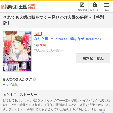
新規登録
ログイン
メニュー
それでも夫婦は嘘をつく～見せかけ夫婦の秘密～【特別
版】
女性
なりた椿
蜂なな子
（なりたつばき）
（はちななこ）
1巻
完結
72人
がお気に入り登録中
無料試し読み
みんなのまんがタグ
タグ編集
あらすじ | ストーリー
どうして私はいつも、選ばれない女なの?――誰もが羨むハイスペックな夫と結
婚して5年。義母からは頻繁に孫催促の電話が来るけど、多忙な旦那とはレス続
き。プレッシャーを感じるし付き合っていた頃のトキメキはないけど、生活に