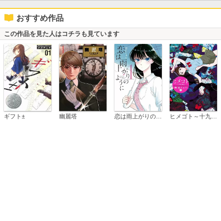
おすすめ作品
この作品を見た人はコチラも見ています
恋は雨上がりのように
ギフト±
幽麗塔
ヒメゴト～十九歳の制服～