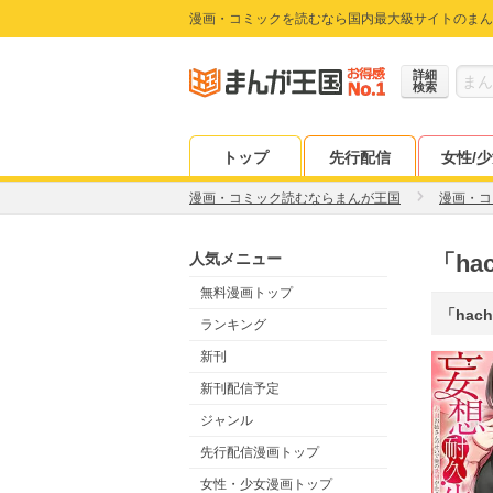
漫画・コミックを読むなら国内最大級サイトのまん
詳細
検索
トップ
先行配信
女性/
漫画・コミック読むならまんが王国
漫画・コ
人気メニュー
「ha
無料漫画トップ
「hach
ランキング
新刊
新刊配信予定
ジャンル
先行配信漫画トップ
女性・少女漫画トップ