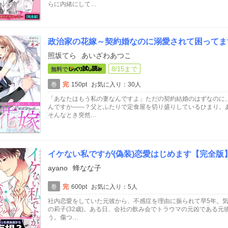
らに内緒にして…
政治家の花嫁～契約婚なのに溺愛されて困ってま
照坂てら
あいざわあつこ
8/15まで
無料で
巻
完
150pt
お気に入り：30人
「あなたはもう私の妻なんですよ」ただの契約結婚のはずなのに
んですか――？父とふたりで定食屋を切り盛りしているひまり。
そんなとき突然…
イケない私ですが(偽装)恋愛はじめます【完全版
ayano
蜂なな子
巻
完
600pt
お気に入り：5人
社内恋愛をしていた元彼から、不感症を理由に振られて早5年。
の莉子(32歳)。ある日、会社の飲み会でトラウマの元凶である
う。傷つ…