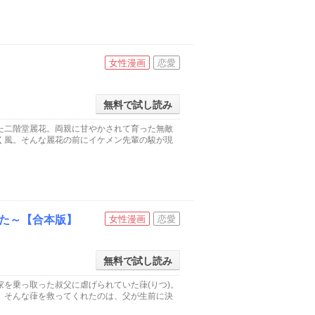
女性漫画
恋愛
無料で試し読み
た二階堂麗花。両親に甘やかされて育った無敵
く風。そんな麗花の前にイケメン先輩の駿が現
た～【合本版】
女性漫画
恋愛
無料で試し読み
を乗っ取った叔父に虐げられていた葎(りつ)。
。そんな葎を救ってくれたのは、父が生前に決