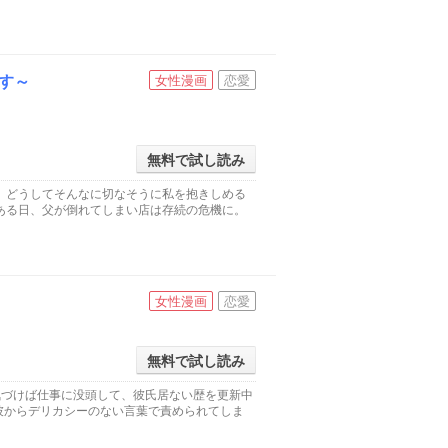
す～
女性漫画
恋愛
無料で試し読み
、どうしてそんなに切なそうに私を抱きしめる
ある日、父が倒れてしまい店は存続の危機に。
】
女性漫画
恋愛
無料で試し読み
気づけば仕事に没頭して、彼氏居ない歴を更新中
元彼からデリカシーのない言葉で責められてしま