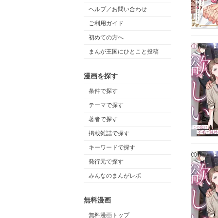
ヘルプ／お問い合わせ
ご利用ガイド
初めての方へ
まんが王国にひとこと投稿
漫画を探す
条件で探す
テーマで探す
著者で探す
掲載雑誌で探す
キーワードで探す
発行元で探す
みんなのまんがレポ
無料漫画
無料漫画トップ