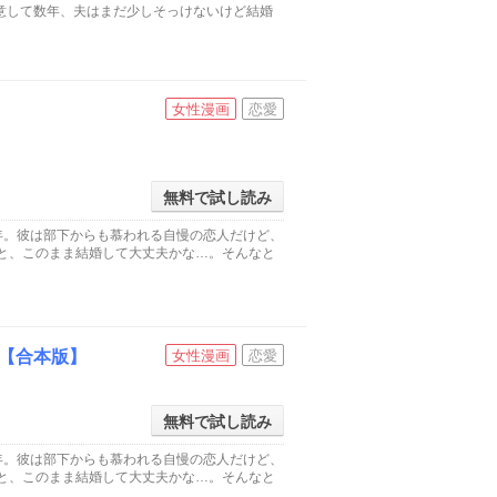
意して数年、夫はまだ少しそっけないけど結婚
女性漫画
恋愛
無料で試し読み
年。彼は部下からも慕われる自慢の恋人だけど、
彼と、このまま結婚して大丈夫かな…。そんなと
【合本版】
女性漫画
恋愛
無料で試し読み
年。彼は部下からも慕われる自慢の恋人だけど、
彼と、このまま結婚して大丈夫かな…。そんなと