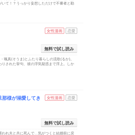
がいて！？うっかり妄想しただけで不審者と勘
女性漫画
恋愛
無料で試し読み
颯真(そうま)とふたり暮らしの流歌(るか)。
わりされた挙句、彼の浮気疑惑まで浮上。しか
旦那様が溺愛してき
女性漫画
恋愛
無料で試し読み
襲われ夫と共に死んで…気がつくと結婚前に戻