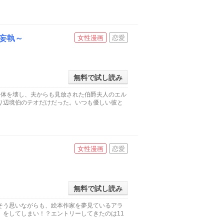
妄執～
女性漫画
恋愛
無料で試し読み
身体を壊し、夫からも見放された伯爵夫人のエル
り辺境伯のテオだけだった。いつも優しい彼と
女性漫画
恋愛
無料で試し読み
そう思いながらも、絵本作家を夢見ているアラ
』をしてしまい！？エントリーしてきたのは11