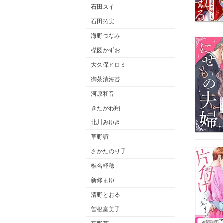
石田スイ
石田拓実
海野つなみ
楳図かずお
大久保ヒロミ
御茶漬海苔
河原和音
きたがわ翔
北川みゆき
草野誼
さかたのり子
椎名軽穂
新條まゆ
清野とおる
曽根富美子