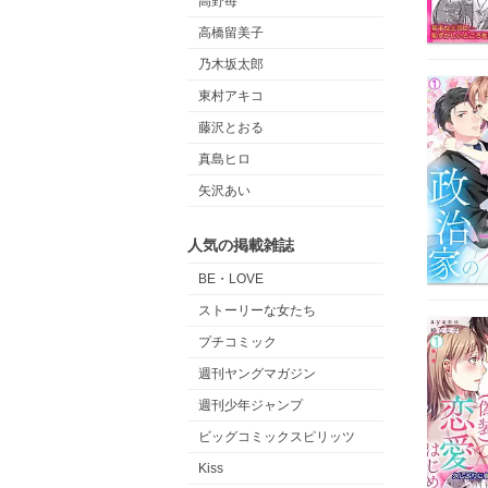
高野苺
高橋留美子
乃木坂太郎
東村アキコ
藤沢とおる
真島ヒロ
矢沢あい
人気の掲載雑誌
BE・LOVE
ストーリーな女たち
プチコミック
週刊ヤングマガジン
週刊少年ジャンプ
ビッグコミックスピリッツ
Kiss