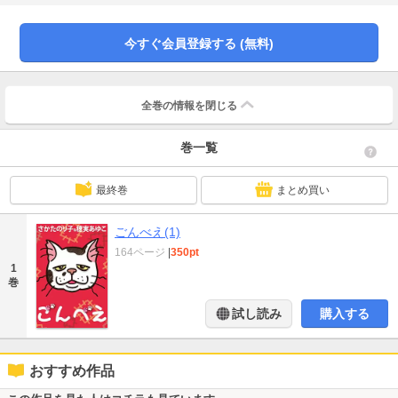
愛憎を描いた「いもうと」、定年間近なサラリーマンマンとパニック障害とい
う病気に悩むＯＬのふれあいを描いた「まわり道のふたり」を収録。
今すぐ会員登録する (無料)
全巻の情報を
閉じる
巻一覧
最終巻
まとめ買い
ごんべえ(1)
164ページ
|
350pt
1
巻
試し読み
購入する
おすすめ作品