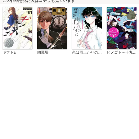
この作品を見た人はコチラも見ています
恋は雨上がりのように
ギフト±
幽麗塔
ヒメゴト～十九歳の制服～