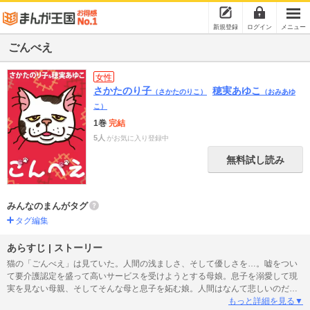
新規登録
ログイン
メニュー
ごんべえ
女性
さかたのり子
穂実あゆこ
（さかたのりこ）
（おみあゆ
こ）
1巻
完結
5人
がお気に入り登録中
無料試し読み
みんなのまんがタグ
タグ編集
あらすじ | ストーリー
猫の「ごんべえ」は見ていた。人間の浅ましさ、そして優しさを…。嘘をつい
て要介護認定を盛って高いサービスを受けようとする母娘。息子を溺愛して現
実を見ない母親、そしてそんな母と息子を妬む娘。人間はなんて悲しいのだろ
う、そして愛しいのだろう…。表題作「ごんべえ」２編の他、好対照な姉妹の
もっと詳細を見る▼