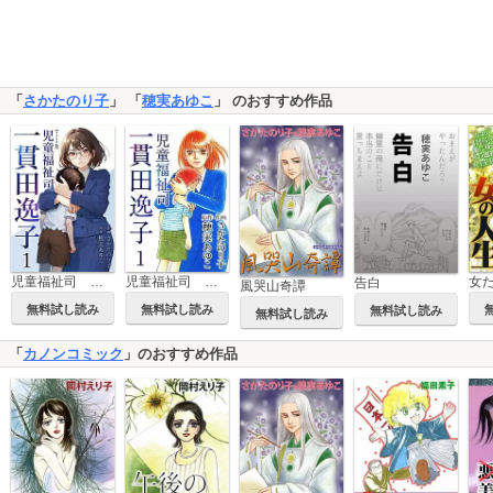
「
さかたのり子
」 「
穂実あゆこ
」 のおすすめ作品
児童福祉司 一貫田逸子 リメイク版
児童福祉司 一貫田逸子
告白
風哭山奇譚
無料試し読み
無料試し読み
無料試し読み
無料試し読み
「
カノンコミック
」のおすすめ作品