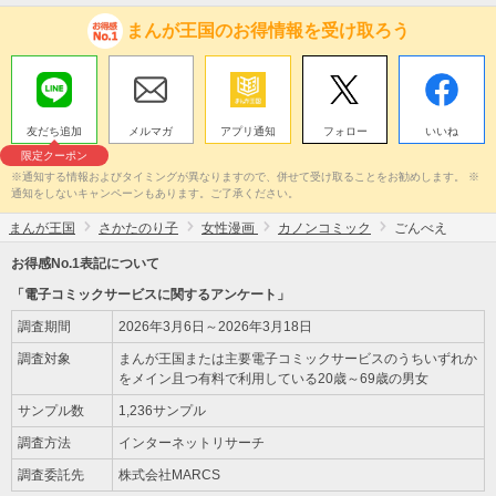
まんが王国のお得情報を受け取ろう
友だち追加
メルマガ
アプリ通知
フォロー
いいね
限定クーポン
※通知する情報およびタイミングが異なりますので、併せて受け取ることをお勧めします。 ※
通知をしないキャンペーンもあります。ご了承ください。
まんが王国
さかたのり子
女性漫画
カノンコミック
ごんべえ
お得感No.1表記について
「電子コミックサービスに関するアンケート」
調査期間
2026年3月6日～2026年3月18日
調査対象
まんが王国または主要電子コミックサービスのうちいずれか
をメイン且つ有料で利用している20歳～69歳の男女
サンプル数
1,236サンプル
調査方法
インターネットリサーチ
調査委託先
株式会社MARCS