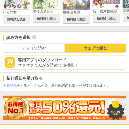
午後の遺言状
新・橘屋繁盛記
わらの女
風哭山奇譚
無料試し読み
無料試し読み
無料試し読み
無料試し読み
読み方を選択
アプリで読む
ウェブで読む
専用アプリのダウンロード
サクサクまんがを読めて多機能！
新刊通知を受け取る
会員登録
をすると「ごんべえ」新刊配信のお知らせが受け取れます。