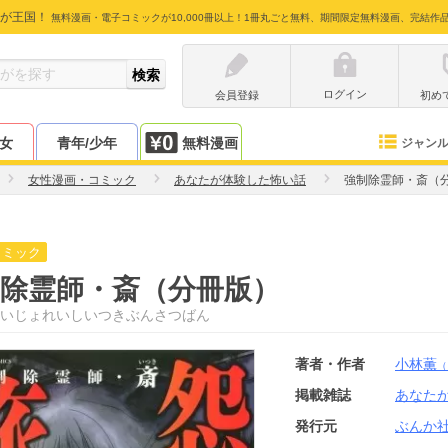
が王国！
無料漫画・電子コミックが10,000冊以上！1冊丸ごと無料、期間限定無料漫画、完結作
ログイン
会員登録
初め
少女
青年/少年
無料漫画
ジャン
女性漫画・コミック
あなたが体験した怖い話
強制除霊師・斎（
コミック
除霊師・斎（分冊版）
いじょれいしいつきぶんさつばん
著者・作者
小林薫
（
掲載雑誌
あなた
発行元
ぶんか