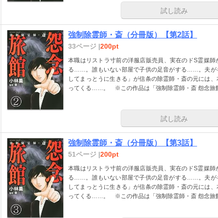
試し読み
強制除霊師・斎（分冊版）【第2話】
33ページ |
200pt
本職はリストラ寸前の洋服店販売員、実在のドS霊媒師
る……。誰もいない部屋で子供の足音がする……。夫が
してまっとうに生きる」が信条の除霊師・斎の元には、
ってくる……。 ※この作品は「強制除霊師・斎 怨念旅
試し読み
強制除霊師・斎（分冊版）【第3話】
51ページ |
200pt
本職はリストラ寸前の洋服店販売員、実在のドS霊媒師
る……。誰もいない部屋で子供の足音がする……。夫が
してまっとうに生きる」が信条の除霊師・斎の元には、
ってくる……。 ※この作品は「強制除霊師・斎 怨念旅