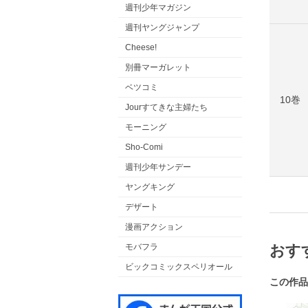
週刊少年マガジン
週刊ヤングジャンプ
Cheese!
別冊マーガレット
ベツコミ
10巻
Jourすてきな主婦たち
モーニング
Sho-Comi
週刊少年サンデー
ヤングキング
デザート
漫画アクション
おす
モバフラ
ビックコミックスペリオール
この作品