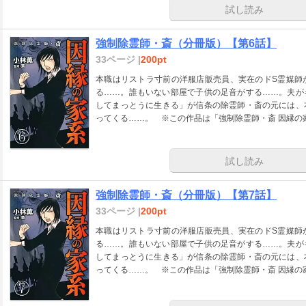
試し読み
強制除霊師・斎（分冊版）【第6話】
33ページ |
200pt
本職はリストラ寸前の洋服店販売員、実在のドS霊媒師
る……。誰もいない部屋で子供の足音がする……。夫が
してまっとうに生きる」が信条の除霊師・斎の元には、
ってくる……。 ※この作品は「強制除霊師・斎 因縁の
試し読み
強制除霊師・斎（分冊版）【第7話】
33ページ |
200pt
本職はリストラ寸前の洋服店販売員、実在のドS霊媒師
る……。誰もいない部屋で子供の足音がする……。夫が
してまっとうに生きる」が信条の除霊師・斎の元には、
ってくる……。 ※この作品は「強制除霊師・斎 因縁の