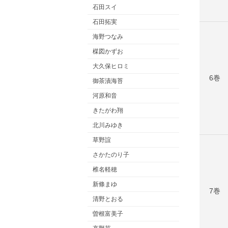
石田スイ
石田拓実
海野つなみ
楳図かずお
大久保ヒロミ
6巻
御茶漬海苔
河原和音
きたがわ翔
北川みゆき
草野誼
さかたのり子
椎名軽穂
新條まゆ
7巻
清野とおる
曽根富美子