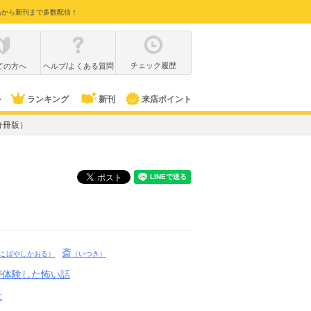
品から新刊まで多数配信！
チェック履歴
ての方へ
ヘルプ/よくある質問
ル
ランキング
新刊
来店ポイント
分冊版）
斎
こばやしかおる）
（いつき）
が体験した怖い話
社