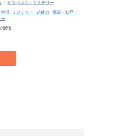
画
サスペンス・ミステリー
・生活
ミステリー
超能力
幽霊・妖怪・
ター
で配信