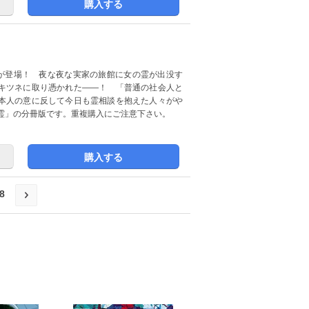
購入する
が登場！ 夜な夜な実家の旅館に女の霊が出没す
キツネに取り憑かれた――！ 「普通の社会人と
本人の意に反して今日も霊相談を抱えた人々がや
霊」の分冊版です。重複購入にご注意下さい。
購入する
8