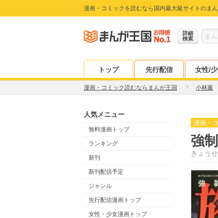
漫画・コミックを読むなら国内最大級サイトのまん
詳細
検索
トップ
先行配信
女性/
漫画・コミック読むならまんが王国
小林薫
人気メニュー
漫画・
無料漫画トップ
強制
ランキング
きょうせ
新刊
新刊配信予定
ジャンル
先行配信漫画トップ
女性・少女漫画トップ