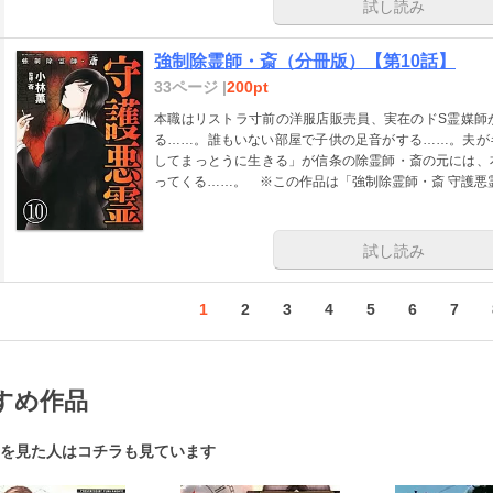
試し読み
強制除霊師・斎（分冊版）【第10話】
33ページ |
200pt
本職はリストラ寸前の洋服店販売員、実在のドS霊媒師
る……。誰もいない部屋で子供の足音がする……。夫が
してまっとうに生きる」が信条の除霊師・斎の元には、
ってくる……。 ※この作品は「強制除霊師・斎 守護悪
試し読み
1
2
3
4
5
6
7
すめ作品
を見た人はコチラも見ています