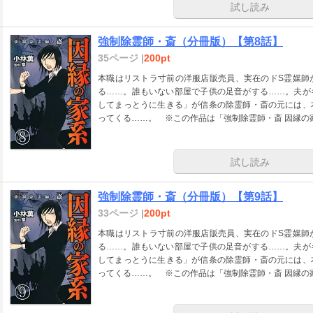
試し読み
強制除霊師・斎（分冊版）【第8話】
35ページ |
200pt
本職はリストラ寸前の洋服店販売員、実在のドS霊媒師
る……。誰もいない部屋で子供の足音がする……。夫が
してまっとうに生きる」が信条の除霊師・斎の元には、
ってくる……。 ※この作品は「強制除霊師・斎 因縁の
試し読み
強制除霊師・斎（分冊版）【第9話】
33ページ |
200pt
本職はリストラ寸前の洋服店販売員、実在のドS霊媒師
る……。誰もいない部屋で子供の足音がする……。夫が
してまっとうに生きる」が信条の除霊師・斎の元には、
ってくる……。 ※この作品は「強制除霊師・斎 因縁の