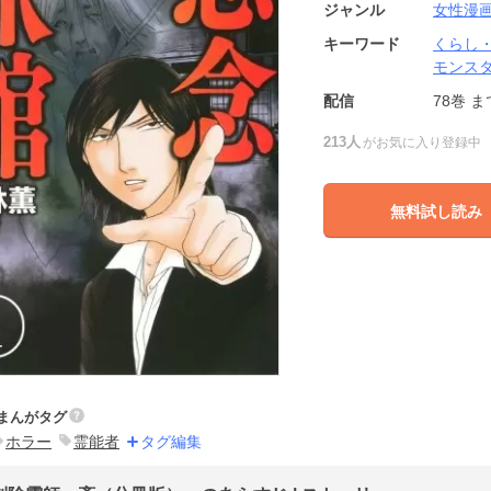
ジャンル
女性漫
キーワード
くらし
モンス
配信
78巻
ま
213人
がお気に入り登録中
無料試し読み
まんがタグ
ホラー
霊能者
タグ編集