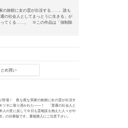
家の旅館に女の霊が出没する……。誰も
普通の社会人としてまっとうに生きる」が
やってくる……。 ※この作品は「強制除
まとめ買い
が登場！ 夜な夜な実家の旅館に女の霊が出没す
キツネに取り憑かれた――！ 「普通の社会人と
本人の意に反して今日も霊相談を抱えた人々がや
館」の分冊版です。重複購入にご注意下さい。