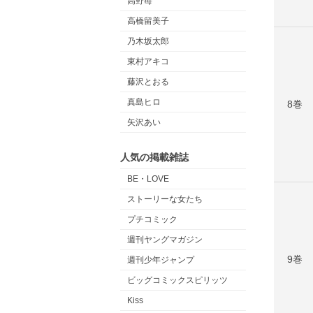
高野苺
高橋留美子
乃木坂太郎
東村アキコ
藤沢とおる
真島ヒロ
8巻
矢沢あい
人気の掲載雑誌
BE・LOVE
ストーリーな女たち
プチコミック
週刊ヤングマガジン
9巻
週刊少年ジャンプ
ビッグコミックスピリッツ
Kiss