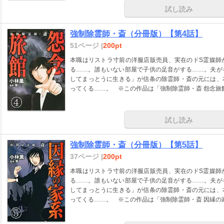
試し読み
強制除霊師・斎（分冊版）【第4話】
51ページ |
200pt
本職はリストラ寸前の洋服店販売員、実在のドS霊媒師
る……。誰もいない部屋で子供の足音がする……。夫が
してまっとうに生きる」が信条の除霊師・斎の元には、
ってくる……。 ※この作品は「強制除霊師・斎 怨念旅
試し読み
強制除霊師・斎（分冊版）【第5話】
37ページ |
200pt
本職はリストラ寸前の洋服店販売員、実在のドS霊媒師
る……。誰もいない部屋で子供の足音がする……。夫が
してまっとうに生きる」が信条の除霊師・斎の元には、
ってくる……。 ※この作品は「強制除霊師・斎 因縁の