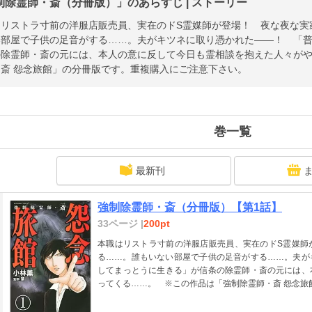
制除霊師・斎（分冊版）」のあらすじ | ストーリー
はリストラ寸前の洋服店販売員、実在のドS霊媒師が登場！ 夜な夜な実
い部屋で子供の足音がする……。夫がキツネに取り憑かれた――！ 「
の除霊師・斎の元には、本人の意に反して今日も霊相談を抱えた人々が
斎 怨念旅館」の分冊版です。重複購入にご注意下さい。
巻一覧
最新刊
強制除霊師・斎（分冊版）【第1話】
33ページ |
200pt
本職はリストラ寸前の洋服店販売員、実在のドS霊媒師
る……。誰もいない部屋で子供の足音がする……。夫が
してまっとうに生きる」が信条の除霊師・斎の元には、
ってくる……。 ※この作品は「強制除霊師・斎 怨念旅