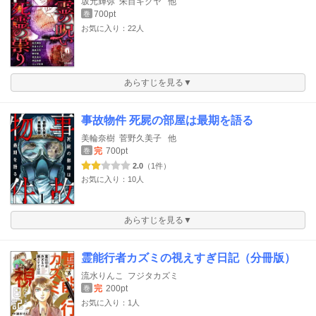
坂元輝弥
朱目キクヤ
他
700pt
巻
お気に入り：22人
あらすじを見る▼
事故物件 死屍の部屋は最期を語る
美輪奈樹
菅野久美子
他
完
700pt
巻
2.0
（1件）
お気に入り：10人
あらすじを見る▼
霊能行者カズミの視えすぎ日記（分冊版）
流水りんこ
フジタカズミ
完
200pt
巻
お気に入り：1人