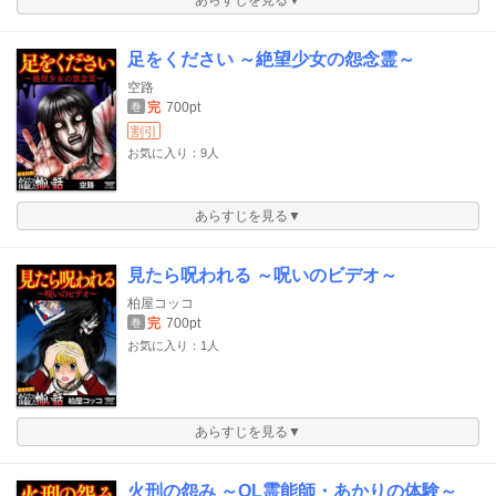
あらすじを見る▼
足をください ～絶望少女の怨念霊～
空路
完
700pt
巻
割引
お気に入り：9人
あらすじを見る▼
見たら呪われる ～呪いのビデオ～
柏屋コッコ
完
700pt
巻
お気に入り：1人
あらすじを見る▼
火刑の怨み ～OL霊能師・あかりの体験～