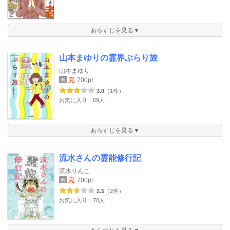
あらすじを見る▼
山本まゆりの霊界ぶらり旅
山本まゆり
完
700pt
巻
3.0
（1件）
お気に入り：69人
あらすじを見る▼
流水さんの霊能修行記
流水りんこ
完
700pt
巻
2.5
（2件）
お気に入り：70人