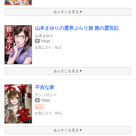
あらすじを見る▼
山本まゆりの霊界ぶらり旅 雅の霊言記
山本まゆり
700pt
巻
お気に入り：51人
あらすじを見る▼
不吉な家
アンソロジー
700pt
巻
割引
お気に入り：16人
あらすじを見る▼