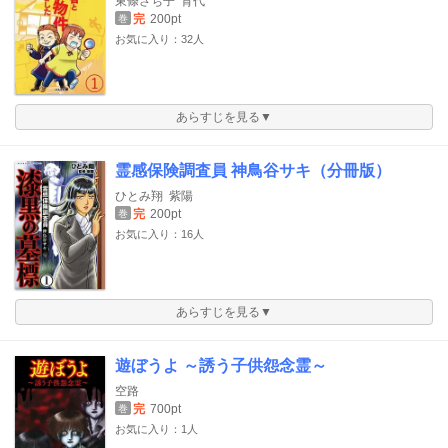
東條さち子
育代
完
200pt
巻
お気に入り：32人
あらすじを見る▼
霊感保険調査員 神鳥谷サキ（分冊版）
ひとみ翔
紫陽
完
200pt
巻
お気に入り：16人
あらすじを見る▼
遊ぼうよ ～誘う子供怨念霊～
空路
完
700pt
巻
お気に入り：1人