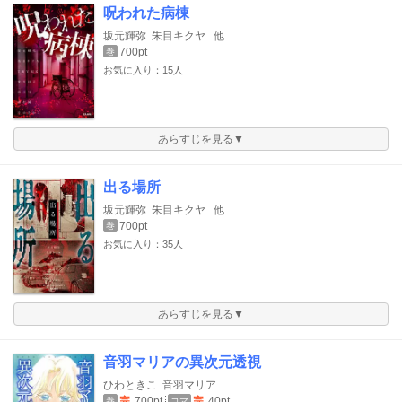
呪われた病棟
坂元輝弥
朱目キクヤ
他
700pt
巻
お気に入り：15人
あらすじを見る▼
出る場所
坂元輝弥
朱目キクヤ
他
700pt
巻
お気に入り：35人
あらすじを見る▼
音羽マリアの異次元透視
ひわときこ
音羽マリア
完
700pt
完
40pt
巻
コマ