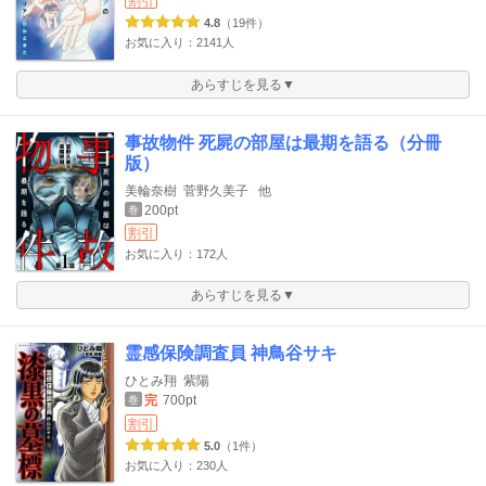
割引
4.8
（19件）
お気に入り：2141人
あらすじを見る▼
事故物件 死屍の部屋は最期を語る（分冊
版）
美輪奈樹
菅野久美子
他
200pt
巻
割引
お気に入り：172人
あらすじを見る▼
霊感保険調査員 神鳥谷サキ
ひとみ翔
紫陽
完
700pt
巻
割引
5.0
（1件）
お気に入り：230人