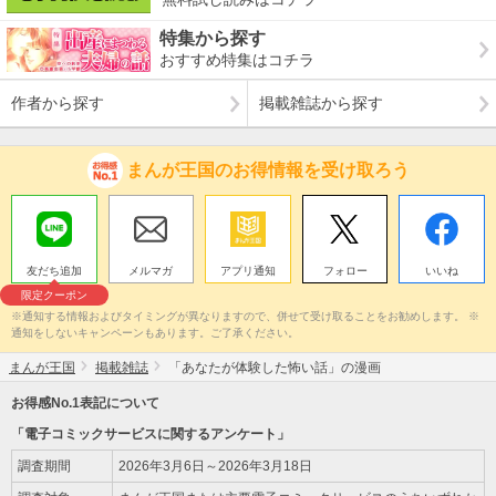
特集から探す
おすすめ特集はコチラ
作者から探す
掲載雑誌から探す
まんが王国のお得情報を受け取ろう
友だち追加
メルマガ
アプリ通知
フォロー
いいね
限定クーポン
※通知する情報およびタイミングが異なりますので、併せて受け取ることをお勧めします。 ※
通知をしないキャンペーンもあります。ご了承ください。
まんが王国
掲載雑誌
「あなたが体験した怖い話」の漫画
お得感No.1表記について
「電子コミックサービスに関するアンケート」
調査期間
2026年3月6日～2026年3月18日