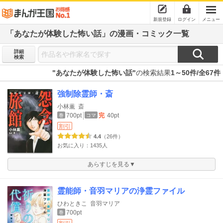
新規登録
ログイン
メニュー
「あなたが体験した怖い話」の漫画・コミック一覧
詳細
検索
"あなたが体験した怖い話"
の検索結果
1～50件/全67件
強制除霊師・斎
小林薫
斎
700pt
完
40pt
巻
コマ
割引
4.4
（26件）
お気に入り：1435人
あらすじを見る▼
霊能師・音羽マリアの浄霊ファイル
ひわときこ
音羽マリア
700pt
巻