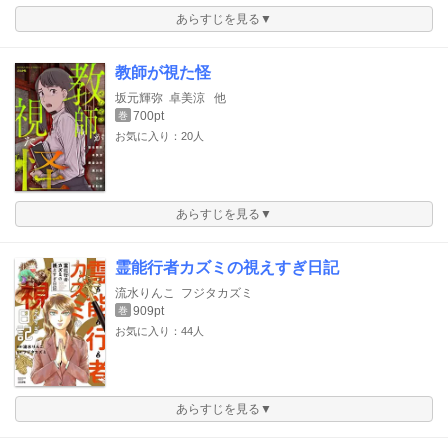
あらすじを見る▼
教師が視た怪
坂元輝弥
卓美涼
他
700pt
巻
お気に入り：20人
あらすじを見る▼
霊能行者カズミの視えすぎ日記
流水りんこ
フジタカズミ
909pt
巻
お気に入り：44人
あらすじを見る▼