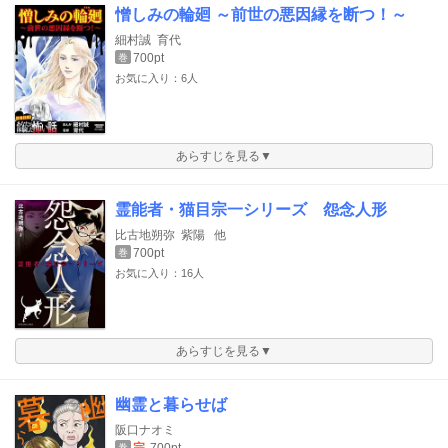
憎しみの輪廻 ～前世の悪因縁を断つ！～
細村誠
育代
700pt
巻
お気に入り：6人
あらすじを見る▼
霊能者・猫目宗一シリーズ 怨念人形
比古地朔弥
紫陽
他
700pt
巻
お気に入り：16人
あらすじを見る▼
幽霊と暮らせば
阪口ナオミ
巻