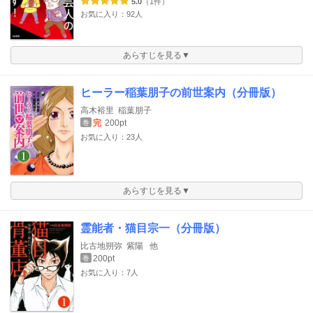
5.0
（1件）
お気に入り：92人
あらすじを見る▼
ヒーラー稲葉朋子の前世案内（分冊版）
高木裕里
稲葉朋子
完
200pt
巻
お気に入り：23人
あらすじを見る▼
霊能者・猫目宗一（分冊版）
比古地朔弥
紫陽
他
200pt
巻
お気に入り：7人