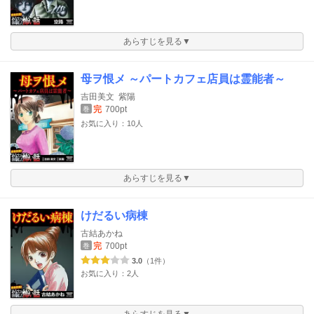
あらすじを見る▼
母ヲ恨メ ～パートカフェ店員は霊能者～
吉田美文
紫陽
完
700pt
巻
お気に入り：10人
あらすじを見る▼
けだるい病棟
古結あかね
完
700pt
巻
3.0
（1件）
お気に入り：2人