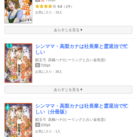
完
700pt
4.0
（1件）
お気に入り：19人
あらすじを見る▼
シンママ・高梨カナは社長業と霊退治で忙
しい
鯖玉弓
高橋ハナ(ヒーリングと占い金魚堂)
700pt
巻
お気に入り：38人
あらすじを見る▼
シンママ・高梨カナは社長業と霊退治で忙
しい（分冊版）
鯖玉弓
高橋ハナ(ヒーリングと占い金魚堂)
200pt
巻
お気に入り：1人