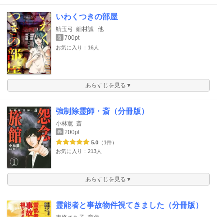
いわくつきの部屋
鯖玉弓
細村誠
他
700pt
巻
お気に入り：16人
あらすじを見る▼
強制除霊師・斎（分冊版）
小林薫
斎
200pt
巻
5.0
（1件）
お気に入り：213人
あらすじを見る▼
霊能者と事故物件視てきました（分冊版）