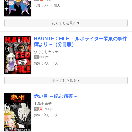
お気に入り：40人
あらすじを見る▼
HAUNTED FILE ～ルポライター零泉の事件
簿より～（分冊版）
ひぐらしカンナ
200pt
巻
お気に入り：3人
あらすじを見る▼
赤い目 ～睨む怨霊～
中島十志子
完
700pt
巻
お気に入り：3人