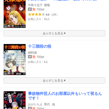
中島十志子
紫陽
完
700pt
巻
4.0
（1件）
お気に入り：31人
あらすじを見る▼
十三階段の怪
細村誠
完
700pt
巻
お気に入り：6人
あらすじを見る▼
事故物件芸人のお部屋以外もいって視るん
です！
おがたちえ
育代
他
完
700pt
巻