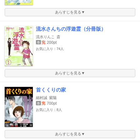
あらすじを見る▼
流水さんちの浮遊霊（分冊版）
流水りんこ
斎
完
200pt
巻
お気に入り：74人
あらすじを見る▼
首くくりの家
細村誠
紫陽
完
700pt
巻
お気に入り：8人
あらすじを見る▼