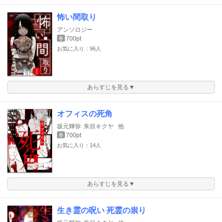
怖い間取り
アンソロジー
700pt
巻
お気に入り：96人
あらすじを見る▼
オフィスの死角
坂元輝弥
朱目キクヤ
他
700pt
巻
お気に入り：14人
あらすじを見る▼
生き霊の呪い 死霊の祟り