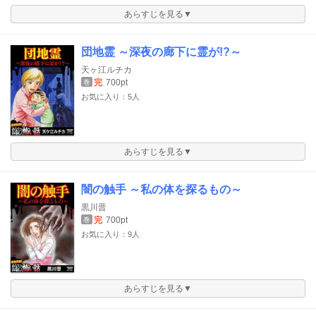
あらすじを見る▼
団地霊 ～深夜の廊下に霊が!?～
天ヶ江ルチカ
完
700pt
巻
お気に入り：5人
あらすじを見る▼
闇の触手 ～私の体を探るもの～
黒川晋
完
700pt
巻
お気に入り：9人
あらすじを見る▼