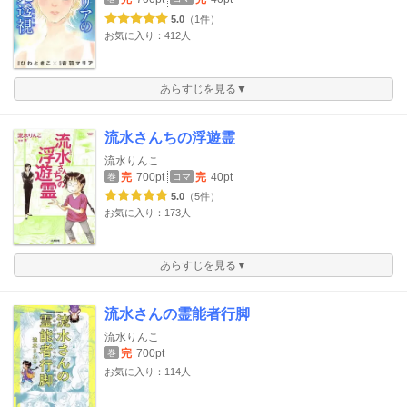
5.0
（1件）
お気に入り：412人
あらすじを見る▼
流水さんちの浮遊霊
流水りんこ
完
700pt
完
40pt
巻
コマ
5.0
（5件）
お気に入り：173人
あらすじを見る▼
流水さんの霊能者行脚
流水りんこ
完
700pt
巻
お気に入り：114人