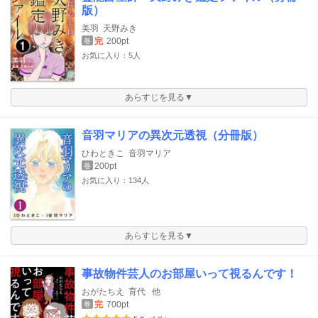
版）
美羽
天野みき
完
200pt
巻
お気に入り：5人
あらすじを見る▼
音羽マリアの異次元透視（分冊版）
ひわときこ
音羽マリア
200pt
巻
お気に入り：134人
あらすじを見る▼
事故物件芸人のお部屋いって視るんです！
おがたちえ
育代
他
完
700pt
巻