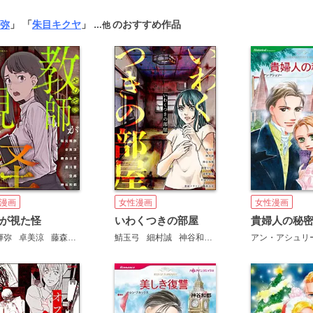
弥
」 「
朱目キクヤ
」
のおすすめ作品
…他
漫画
女性漫画
女性漫画
が視た怪
いわくつきの部屋
貴婦人の秘
輝弥
卓美涼
藤森治見
黒川晋
鯖玉弓
空路
細村誠
神谷和都
神谷和都
紫陽
越智さちこ
アン・アシュリ
遠野麻紀