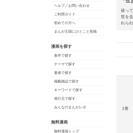
「生
ヘルプ／お問い合わせ
祓っ
ご利用ガイド
世を
れられ
初めての方へ
まんが王国にひとこと投稿
漫画を探す
条件で探す
テーマで探す
著者で探す
掲載雑誌で探す
キーワードで探す
発行元で探す
みんなのまんがレポ
1巻
無料漫画
無料漫画トップ