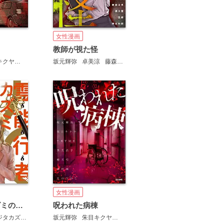
女性漫画
教師が視た怪
キクヤ
藤森治見
貴芝昌子
坂元輝弥
卓美涼
卓美涼
ヨシダ有希
藤森治見
黒川晋
THYME
空路
真崎駿
神谷和都
紫陽
女性漫画
霊能行者カズミの視えすぎ日記
呪われた病棟
ジタカズミ
坂元輝弥
朱目キクヤ
THYME
貴芝昌子
鯖玉弓
細村誠
片