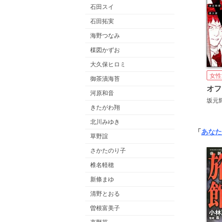
石田スイ
石田拓実
海野つなみ
楳図かずお
大久保ヒロミ
女性
御茶漬海苔
オフ
河原和音
坂元
きたがわ翔
北川みゆき
「
あなた
草野誼
さかたのり子
椎名軽穂
新條まゆ
清野とおる
曽根富美子