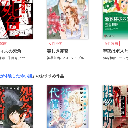
女性漫画
漫画
女性漫画
聖夜はボス
ィスの死角
美しき復讐
神谷和都
テレサ･サ
輝弥
朱目キクヤ
藤森治見
貴芝昌子
神谷和都
鯖玉弓
ヘレン・ブルックス
神谷和都
黒川晋
紫陽
が体験した怖い話
」のおすすめ作品