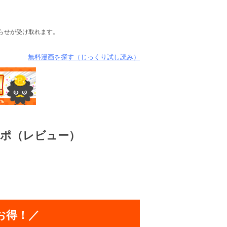
らせが受け取れます。
無料漫画を探す（じっくり試し読み）
レポ（レビュー）
お得！／