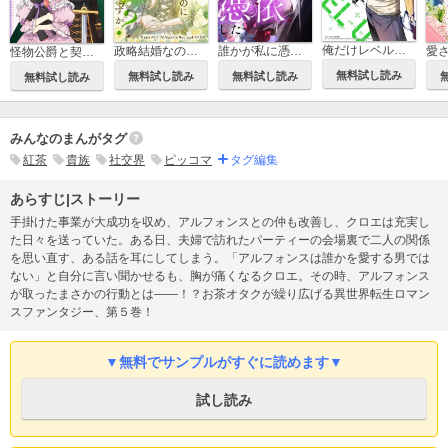
俺だけレベルアップな件
政略結婚なのにどうして執着するのですか？
誰かが私に憑依した
怪物公爵と契約公女
無料試し読み
無料試し読み
無料試し読み
無料試し読み
みんなのまんがタグ
紅茶
貴族
社交界
ピッコマ
タグ編集
あらすじ|ストーリー
手掛けた事業が大成功を収め、アルフォンスとの仲も改善し、クロエは充実し
た日々を送っていた。ある日、夫婦で訪れたパーティーの会場裏で二人の関係
を思い直す、ある話を耳にしてしまう。「アルフォンスは誰かを愛する男では
ない」と自分に言い聞かせるも、胸が痛くなるクロエ。その時、アルフォンス
が取ったまさかの行動とは――！？お茶オタクが繰り広げる異世界転生ロマン
スファンタジー、第５巻！
▼無料でサンプルがすぐに読めます▼
試し読み