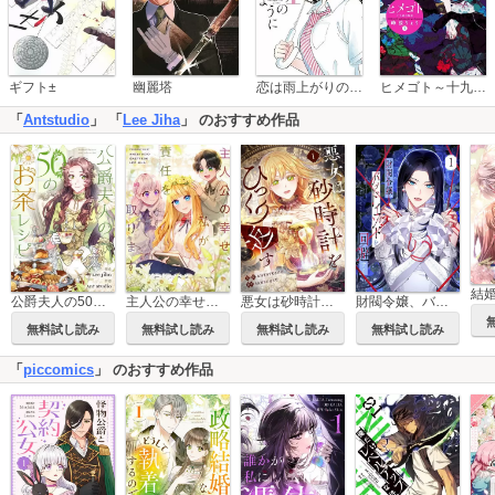
恋は雨上がりのように
ギフト±
幽麗塔
ヒメゴト～十九歳の制服～
「
Antstudio
」 「
Lee Jiha
」 のおすすめ作品
公爵夫人の50のお茶レシピ【タテヨミ】
主人公の幸せ、私が責任を取ります【タテヨミ】
悪女は砂時計をひっくり返す
財閥令嬢、バッドエンドを回避する
無料試し読み
無料試し読み
無料試し読み
無料試し読み
「
piccomics
」 のおすすめ作品