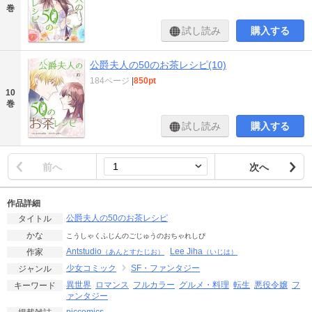
巻
試し読み
購入する
公爵夫人の50のお茶レシピ(10)
184ページ
|
850pt
10
巻
試し読み
購入する
前へ
次へ
作品詳細
公爵夫人の50のお茶レシピ
タイトル
かな
こうしゃくふじんのごじゅうのおちゃれしぴ
Antstudio
Lee Jiha
作家
（あんとすたじお）
（いじは）
少女コミック
SF・ファンタジー
ジャンル
異世界
ロマンス
フルカラー
グルメ・料理
転生
悪役令嬢
フ
キーワード
ァンタジー