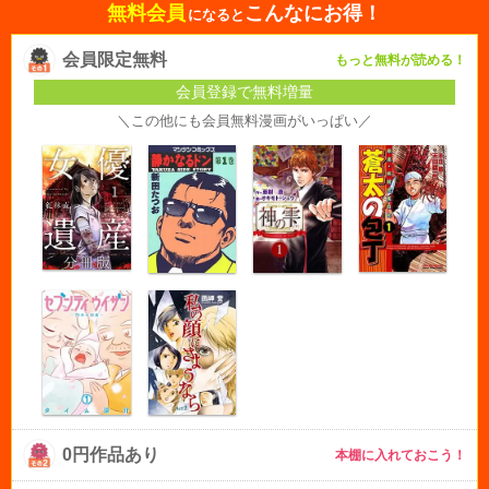
無料会員
こんなにお得！
になると
会員限定無料
もっと無料が読める！
会員登録で無料増量
＼この他にも会員無料漫画がいっぱい／
0円作品あり
本棚に入れておこう！