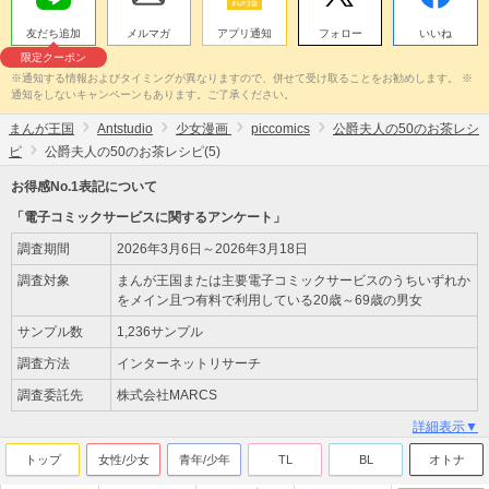
友だち追加
メルマガ
アプリ通知
フォロー
いいね
限定クーポン
※通知する情報およびタイミングが異なりますので、併せて受け取ることをお勧めします。 ※
通知をしないキャンペーンもあります。ご了承ください。
まんが王国
Antstudio
少女漫画
piccomics
公爵夫人の50のお茶レシ
ピ
公爵夫人の50のお茶レシピ(5)
お得感No.1表記について
「電子コミックサービスに関するアンケート」
調査期間
2026年3月6日～2026年3月18日
調査対象
まんが王国または主要電子コミックサービスのうちいずれか
をメイン且つ有料で利用している20歳～69歳の男女
サンプル数
1,236サンプル
調査方法
インターネットリサーチ
調査委託先
株式会社MARCS
詳細表示▼
トップ
女性/少女
青年/少年
TL
BL
オトナ