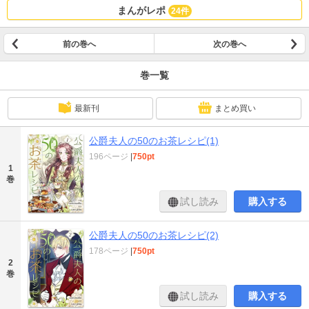
まんがレポ
24件
前の巻へ
次の巻へ
巻一覧
最新刊
まとめ買い
公爵夫人の50のお茶レシピ(1)
196ページ
|
750pt
1
巻
試し読み
購入する
公爵夫人の50のお茶レシピ(2)
178ページ
|
750pt
2
巻
試し読み
購入する