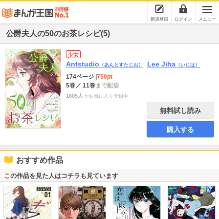
新規登録
ログイン
メニュー
公爵夫人の50のお茶レシピ(5)
少女
Antstudio
Lee Jiha
（あんとすたじお）
（いじは）
174ページ
|
750pt
5巻
／ 11巻
まで配信
1605人
がお気に入り登録中
無料試し読み
購入する
おすすめ作品
この作品を見た人はコチラも見ています