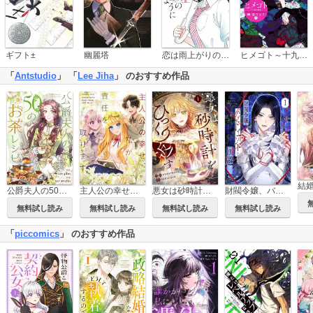
恋は雨上がりのように
ギフト±
幽麗塔
ヒメゴト～十九歳の制服～
「
Antstudio
」 「
Lee Jiha
」 のおすすめ作品
公爵夫人の50のお茶レシピ【タテヨミ】
主人公の幸せ、私が責任を取ります【タテヨミ】
悪女は砂時計をひっくり返す
財閥令嬢、バッドエンドを回避する
無料試し読み
無料試し読み
無料試し読み
無料試し読み
「
piccomics
」 のおすすめ作品