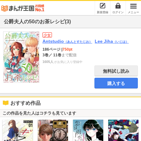
新規登録
ログイン
メニュー
公爵夫人の50のお茶レシピ(3)
少女
Antstudio
Lee Jiha
（あんとすたじお）
（いじは）
186ページ
|
750pt
3巻
／ 11巻
まで配信
1605人
がお気に入り登録中
無料試し読み
購入する
おすすめ作品
この作品を見た人はコチラも見ています