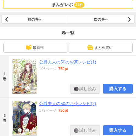
まんがレポ
24件
前の巻へ
次の巻へ
巻一覧
最新刊
まとめ買い
公爵夫人の50のお茶レシピ(1)
196ページ
|
750pt
1
巻
試し読み
購入する
公爵夫人の50のお茶レシピ(2)
178ページ
|
750pt
2
巻
試し読み
購入する