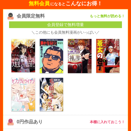
無料会員
こんなにお得！
になると
会員限定無料
もっと無料が読める！
会員登録で無料増量
＼この他にも会員無料漫画がいっぱい／
0円作品あり
本棚に入れておこう！