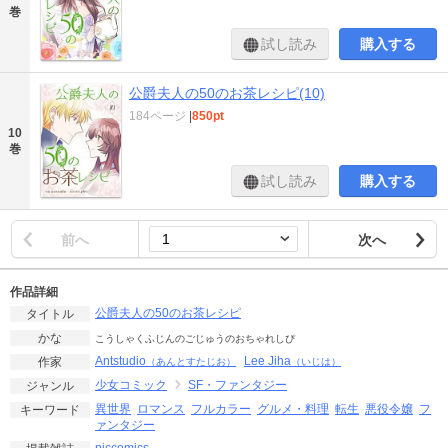
巻
試し読み
購入する
公爵夫人の50のお茶レシピ(10)
184ページ
|
850pt
10
巻
試し読み
購入する
前へ
次へ
作品詳細
公爵夫人の50のお茶レシピ
タイトル
かな
こうしゃくふじんのごじゅうのおちゃれしぴ
Antstudio
Lee Jiha
作家
（あんとすたじお）
（いじは）
少女コミック
SF・ファンタジー
ジャンル
異世界
ロマンス
フルカラー
グルメ・料理
転生
悪役令嬢
フ
キーワード
ァンタジー