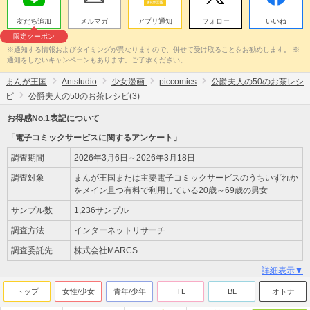
友だち追加
メルマガ
アプリ通知
フォロー
いいね
限定クーポン
※通知する情報およびタイミングが異なりますので、併せて受け取ることをお勧めします。 ※
通知をしないキャンペーンもあります。ご了承ください。
まんが王国
Antstudio
少女漫画
piccomics
公爵夫人の50のお茶レシ
ピ
公爵夫人の50のお茶レシピ(3)
お得感No.1表記について
「電子コミックサービスに関するアンケート」
調査期間
2026年3月6日～2026年3月18日
調査対象
まんが王国または主要電子コミックサービスのうちいずれか
をメイン且つ有料で利用している20歳～69歳の男女
サンプル数
1,236サンプル
調査方法
インターネットリサーチ
調査委託先
株式会社MARCS
詳細表示▼
トップ
女性/少女
青年/少年
TL
BL
オトナ