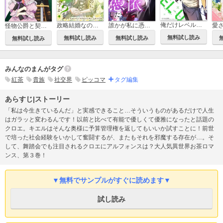
俺だけレベルアップな件
政略結婚なのにどうして執着するのですか？
誰かが私に憑依した
怪物公爵と契約公女
無料試し読み
無料試し読み
無料試し読み
無料試し読み
みんなのまんがタグ
紅茶
貴族
社交界
ピッコマ
タグ編集
あらすじ|ストーリー
「私は今生きているんだ」と実感できること…そういうものがあるだけで人生
はガラッと変わるんです！以前と比べて有能で優しくて優雅になったと話題の
クロエ。キエルはそんな奥様に予算管理権を返してもいいか試すことに！前世
で培った社会経験をいかして奮闘するが、またもそれを邪魔する存在が…。そ
して、舞踏会でも注目されるクロエにアルフォンスは？大人気異世界お茶ロマ
ンス、第３巻！
▼無料でサンプルがすぐに読めます▼
試し読み