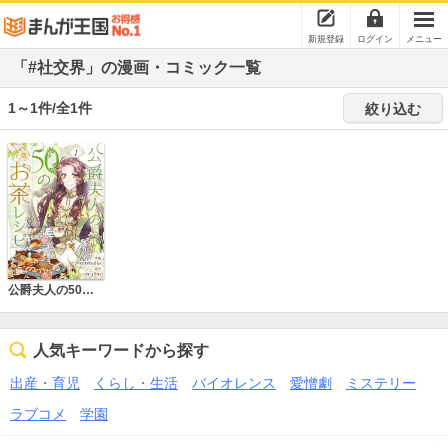
新規登録
ログイン
メニュー
「#社交界」の漫画・コミック一覧
1～1件/全1件
絞り込む
公爵夫人の50のお茶レシピ
人気キーワードから探す
出産・育児
くらし・生活
バイオレンス
愛憎劇
ミステリー
ラブコメ
学園