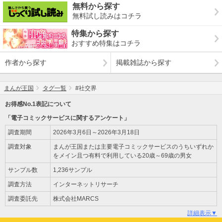
無料から探す
無料試し読みはコチラ
特集から探す
おすすめ特集はコチラ
作者から探す
掲載雑誌から探す
まんが王国
タグ一覧
#社交界
お得感No.1表記について
「電子コミックサービスに関するアンケート」
調査期間
2026年3月6日～2026年3月18日
調査対象
まんが王国または主要電子コミックサービスのうちいずれか
をメイン且つ有料で利用している20歳～69歳の男女
サンプル数
1,236サンプル
調査方法
インターネットリサーチ
調査委託先
株式会社MARCS
詳細表示▼