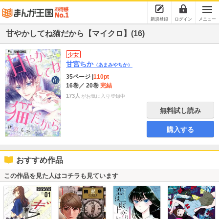
新規登録
ログイン
メニュー
甘やかしてね猫だから【マイクロ】(16)
少女
甘宮ちか
（あまみやちか）
35ページ
|
110pt
16巻
／ 20巻
完結
173人
がお気に入り登録中
無料試し読み
購入する
おすすめ作品
この作品を見た人はコチラも見ています