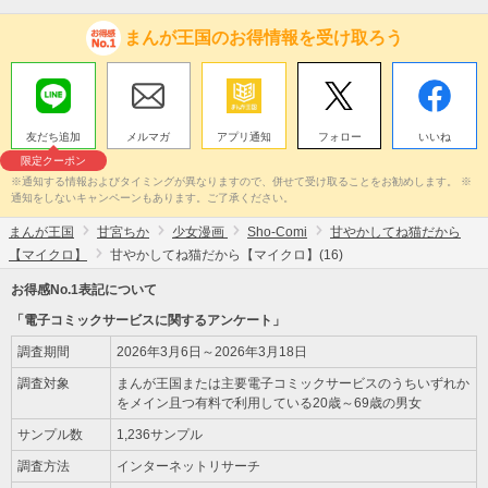
まんが王国のお得情報を受け取ろう
友だち追加
メルマガ
アプリ通知
フォロー
いいね
限定クーポン
※通知する情報およびタイミングが異なりますので、併せて受け取ることをお勧めします。 ※
通知をしないキャンペーンもあります。ご了承ください。
まんが王国
甘宮ちか
少女漫画
Sho-Comi
甘やかしてね猫だから
【マイクロ】
甘やかしてね猫だから【マイクロ】(16)
お得感No.1表記について
「電子コミックサービスに関するアンケート」
調査期間
2026年3月6日～2026年3月18日
調査対象
まんが王国または主要電子コミックサービスのうちいずれか
をメイン且つ有料で利用している20歳～69歳の男女
サンプル数
1,236サンプル
調査方法
インターネットリサーチ