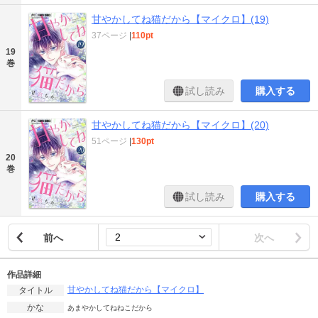
甘やかしてね猫だから【マイクロ】(19)
37ページ
|
110pt
19
巻
試し読み
購入する
甘やかしてね猫だから【マイクロ】(20)
51ページ
|
130pt
20
巻
試し読み
購入する
前へ
次へ
作品詳細
甘やかしてね猫だから【マイクロ】
タイトル
かな
あまやかしてねねこだから