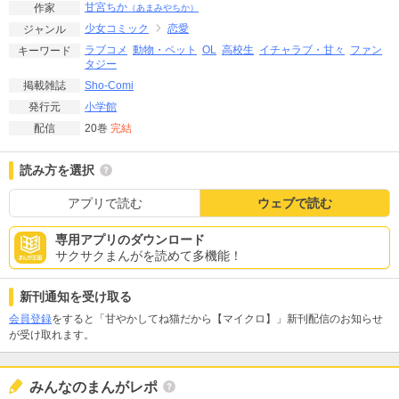
甘宮ちか
作家
（あまみやちか）
少女コミック
恋愛
ジャンル
ラブコメ
動物・ペット
OL
高校生
イチャラブ・甘々
ファン
キーワード
タジー
Sho-Comi
掲載雑誌
小学館
発行元
20巻
完結
配信
読み方を選択
アプリで読む
ウェブで読む
専用アプリのダウンロード
サクサクまんがを読めて多機能！
新刊通知を受け取る
会員登録
をすると「甘やかしてね猫だから【マイクロ】」新刊配信のお知らせ
が受け取れます。
みんなのまんがレポ