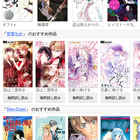
恋は雨上がりのように
ギフト±
幽麗塔
ヒメゴト～十九歳の制服～
「
甘宮ちか
」 のおすすめ作品
花は二度咲き乱れる
花は二度咲き乱れる【マイクロ】
文豪に捧げる乙女
文豪に捧げる乙女【マイクロ】
無料試し読み
無料試し読み
無料試し読み
無料試し読み
「
Sho-Comi
」 のおすすめ作品