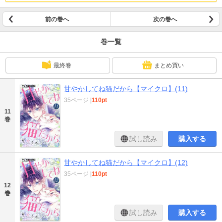
前の巻へ
次の巻へ
巻一覧
最終巻
まとめ買い
甘やかしてね猫だから【マイクロ】(11)
35ページ
|
110pt
11
巻
試し読み
購入する
甘やかしてね猫だから【マイクロ】(12)
35ページ
|
110pt
12
巻
試し読み
購入する