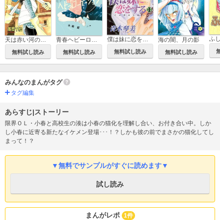
ふ
僕は妹に恋をする
青春ヘビーローテーション
天は赤い河のほとり
海の闇、月の影
無料試し読み
無料試し読み
無料試し読み
無料試し読み
みんなのまんがタグ
タグ編集
あらすじ|ストーリー
限界ＯＬ・小春と高校生の湊は小春の猫化を理解し合い、お付き合い中。しか
し小春に近寄る新たなイケメン登場･･･！？しかも彼の前でまさかの猫化してし
まって！？
▼無料でサンプルがすぐに読めます▼
試し読み
まんがレポ
1件