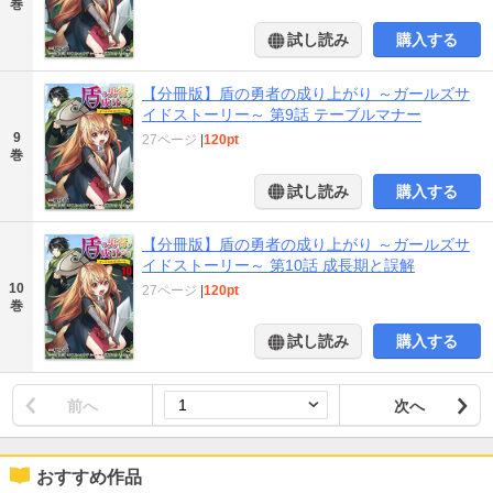
巻
試し読み
購入する
【分冊版】盾の勇者の成り上がり ～ガールズサ
イドストーリー～ 第9話 テーブルマナー
9
27ページ
|
120pt
巻
試し読み
購入する
【分冊版】盾の勇者の成り上がり ～ガールズサ
イドストーリー～ 第10話 成長期と誤解
10
27ページ
|
120pt
巻
試し読み
購入する
前へ
次へ
おすすめ作品