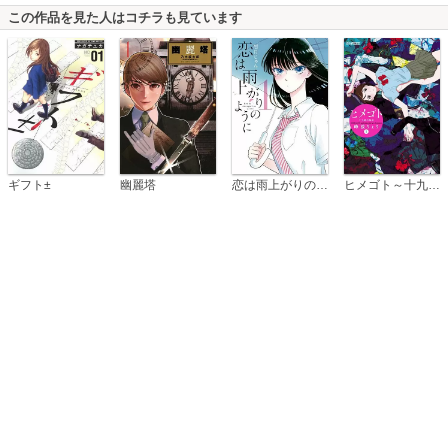
この作品を見た人はコチラも見ています
恋は雨上がりのように
ギフト±
幽麗塔
ヒメゴト～十九歳の制服～