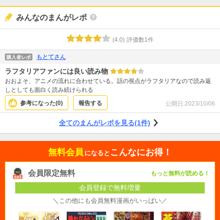
みんなのまんがレポ
(
4.0
)
評価数
1
件
もとてさん
購入者レポ
ラフタリアファンには良い読み物
おおよそ、アニメの流れに合わせている。話の視点がラフタリアなので読み返
しとしても面白く読み続けられる
参考になった(
0
)
報告する
公開日:
2023/10/06
全てのまんがレポを見る(1件)
無料会員
こんなにお得！
になると
会員限定無料
もっと無料が読める！
会員登録で無料増量
＼この他にも会員無料漫画がいっぱい／