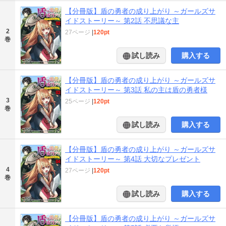
【分冊版】盾の勇者の成り上がり ～ガールズサ
イドストーリー～ 第2話 不思議な主
2
27ページ
|
120pt
巻
試し読み
購入する
【分冊版】盾の勇者の成り上がり ～ガールズサ
イドストーリー～ 第3話 私の主は盾の勇者様
3
25ページ
|
120pt
巻
試し読み
購入する
【分冊版】盾の勇者の成り上がり ～ガールズサ
イドストーリー～ 第4話 大切なプレゼント
4
27ページ
|
120pt
巻
試し読み
購入する
【分冊版】盾の勇者の成り上がり ～ガールズサ