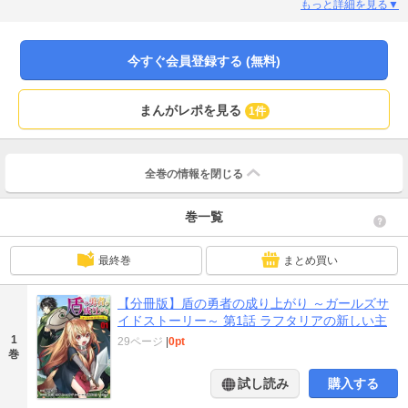
しまう。生きる希望を失っていたラフタリアだったが、この世界を救うため異
もっと詳細を見る▼
世界から召喚された盾の勇者、岩谷尚文（いわたに・なおふみ）との出会いに
よって運命が大きく変わっていくことに。魔物と戦いながら、生活を共にして
いくなかで徐々に深まっていく絆。そして、再び起こる「災厄の波」――。ラ
今すぐ会員登録する (無料)
フタリア視点で描かれる、もうひとつの物語。
まんがレポを見る
1件
全巻の情報を
閉じる
巻一覧
最終巻
まとめ買い
【分冊版】盾の勇者の成り上がり ～ガールズサ
イドストーリー～ 第1話 ラフタリアの新しい主
1
29ページ
|
0pt
巻
試し読み
購入する