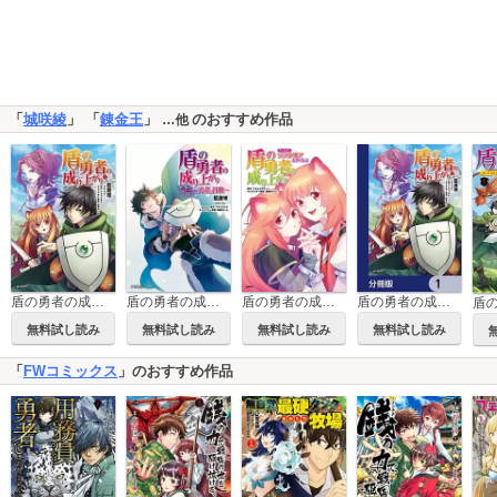
「
城咲綾
」 「
錬金王
」
のおすすめ作品
…他
盾の勇者の成り上がり
盾の勇者の成り上がり Aiya Kyu Special Works
盾の勇者の成り上がりアンソロジー
盾の勇者の成り上がり【分冊版】
無料試し読み
無料試し読み
無料試し読み
無料試し読み
「
FWコミックス
」のおすすめ作品