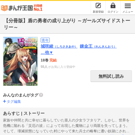
新規登録
ログイン
メニュー
【分冊版】盾の勇者の成り上がり ～ガールズサイドストー
リー～
青年
城咲綾
錬金王
（しろさきあや）
（れんきんおう）
…他▼
18巻
完結
55人
がお気に入り登録中
無料試し読み
みんなのまんがタグ
タグ編集
あらすじ | ストーリー
家族や仲間と共に幸せに暮らしていた亜人の少女ラフタリア。しかし、世界を
危機に陥れる「災厄の波」によって出現した魔物により両親を失ってしまう。
そして、壊滅状態になっていた村にやって来た兵士の略奪に遭い奴隷にされて