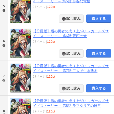
イドストーリー～ 第5話 必要な覚悟
5
27ページ
|
120pt
巻
試し読み
購入する
【分冊版】盾の勇者の成り上がり ～ガールズサ
イドストーリー～ 第6話 双頭の犬
6
27ページ
|
120pt
巻
試し読み
購入する
【分冊版】盾の勇者の成り上がり ～ガールズサ
イドストーリー～ 第7話 二人で生き残る
7
27ページ
|
120pt
巻
試し読み
購入する
【分冊版】盾の勇者の成り上がり ～ガールズサ
イドストーリー～ 第8話 ラフタリアの日常
8
27ページ
|
120pt