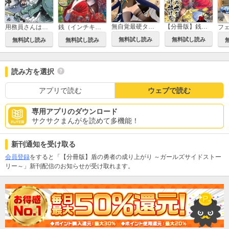
無自覚最硬タンクのおかしな牧場
【分冊版】銭（インチキ）の力で、戦国の世を駆け抜ける。
用務員さんは勇者じゃありませんので
銭（インチキ）の力で、戦国の世を駆け抜ける。
無料試し読み
無料試し読み
無料試し読み
無料試し読み
読み方を選択
アプリで読む
ウェブで読む
専用アプリのダウンロード
サクサクまんがを読めて多機能！
新刊通知を受け取る
会員登録
をすると「【分冊版】盾の勇者の成り上がり ～ガールズサイドストー
リー～」新刊配信のお知らせが受け取れます。