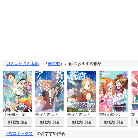
「
けんいちさん太郎
」 「
飛野猶
」
のおすすめ作品
…他
【分冊版】魔獣密猟取締官になったんだけど、保護した魔獣に喰われそうです。
蒼穹のアルバステラ
蒼穹のアルバステラ WEBコミックガンマ連載版
闘狂覚醒少女【分冊版】
無料試し読み
無料試し読み
無料試し読み
無料試し読み
「
FWコミックス
」のおすすめ作品