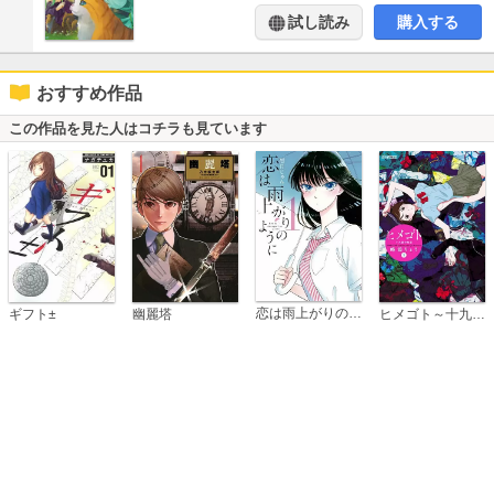
試し読み
購入する
おすすめ作品
この作品を見た人はコチラも見ています
恋は雨上がりのように
ギフト±
幽麗塔
ヒメゴト～十九歳の制服～