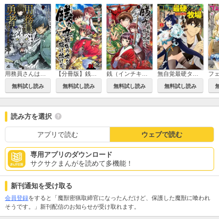
【分冊版】銭（インチキ）の力で、戦国の世を駆け抜ける。
無自覚最硬タンクのおかしな牧場
用務員さんは勇者じゃありませんので
銭（インチキ）の力で、戦国の世を駆け抜ける。
無料試し読み
無料試し読み
無料試し読み
無料試し読み
読み方を選択
アプリで読む
ウェブで読む
専用アプリのダウンロード
サクサクまんがを読めて多機能！
新刊通知を受け取る
会員登録
をすると「魔獣密猟取締官になったんだけど、保護した魔獣に喰われ
そうです。」新刊配信のお知らせが受け取れます。