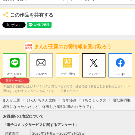
この作品を共有する
まんが王国のお得情報を受け取ろう
友だち追加
メルマガ
アプリ通知
フォロー
いいね
限定クーポン
※通知する情報およびタイミングが異なりますので、併せて受け取ることをお勧めします。 ※
通知をしないキャンペーンもあります。ご了承ください。
まんが王国
けんいちさん太郎
青年漫画
FWコミックス
魔獣密猟取
締官になったんだけど、保護した魔獣に喰われそうです。
お得感No.1表記について
「電子コミックサービスに関するアンケート」
調査期間
2026年3月6日～2026年3月18日