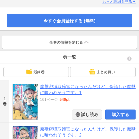
ャンテに誘われ、魔獣を密猟から守る取締官として異世界就職を果たす。命の
もっと詳細を見る▼
危険と隣り合わせになりながら、密猟者が起こす物騒な事件に立ち向かう。
今すぐ会員登録する (無料)
全巻の情報を
閉じる
巻一覧
最終巻
まとめ買い
魔獣密猟取締官になったんだけど、保護した魔獣
に喰われそうです。1
1
161ページ
|
540pt
巻
試し読み
購入する
魔獣密猟取締官になったんだけど、保護した魔獣
に喰われそうです。2