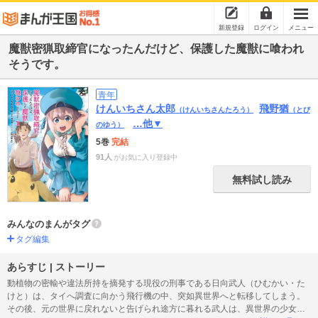
新規登録
ログイン
メニュー
魔獣密猟取締官になったんだけど、保護した魔獣に喰われ
そうです。
青年
けんいちさん太郎
飛野猶
（けんいちさんたろう）
（とび
…他▼
のゆう）
5巻
完結
91人
がお気に入り登録中
無料試し読み
みんなのまんがタグ
タグ編集
あらすじ | ストーリー
動植物の密輸や違法所持を摘発する現役の刑事である日向武人（ひむかい・た
けと）は、タイへ調査に向かう飛行機の中、突如異世界へと転移してしまう。
その後、元の世界に戻れないと告げられ途方に暮れる武人は、異世界の少女シ