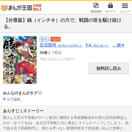
新規登録
ログイン
メニュー
【分冊版】銭（インチキ）の力で、戦国の世を駆け抜け
る。
青年
NEW
広石匡司
Y.A
…他▼
（ひろいしただし）
（わいえー）
56巻
まで配信
73人
がお気に入り登録中
無料試し読み
みんなのまんがタグ
タグ編集
あらすじ | ストーリー
購入した巨大宇宙船のローン返済に奮闘する零細運輸会社社長の足利光輝(あし
かが・みつてる)は、ある日宇宙船と共に過去にタイムスリップしてしまう。 血
で血を洗う戦国時代に、助けも呼べない絶望的状況で突如迷い込んだ光輝と社