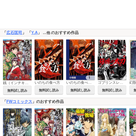
「
広石匡司
」 「
Y.A
」
のおすすめ作品
…他
いのちの食べ方
いのちの食べ方【分冊版】
ゴブリンスレイヤー外伝2 鍔鳴の太刀《ダイ・カタナ》
幻
銭（インチキ）の力で、戦国の世を駆け抜ける。
無料試し読み
無料試し読み
無料試し読み
無料試し読み
「
FWコミックス
」のおすすめ作品