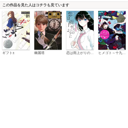
この作品を見た人はコチラも見ています
恋は雨上がりのように
ギフト±
幽麗塔
ヒメゴト～十九歳の制服～