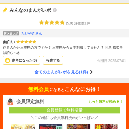
みんなのまんがレポ
(
5.0
)
評価数
1
件
たいやきさん
購入者レポ
面白い
作者のかた三重県の方ですか？ 三重県から日本制服してません？ 同意 都知事
は読むべき
参考になった(
0
)
報告する
公開日:
2025/07/01
全てのまんがレポを見る(1件)
無料会員
こんなにお得！
になると
会員限定無料
もっと無料が読める！
会員登録で無料増量
＼この他にも会員無料漫画がいっぱい／