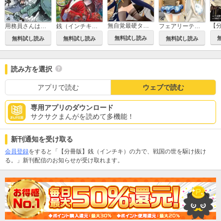
無自覚最硬タンクのおかしな牧場
用務員さんは勇者じゃありませんので
銭（インチキ）の力で、戦国の世を駆け抜ける。
フェアリーテイル・クロニクル ～空気読まない異世界ライフ～
無料試し読み
無料試し読み
無料試し読み
無料試し読み
読み方を選択
アプリで読む
ウェブで読む
専用アプリのダウンロード
サクサクまんがを読めて多機能！
新刊通知を受け取る
会員登録
をすると「【分冊版】銭（インチキ）の力で、戦国の世を駆け抜け
る。」新刊配信のお知らせが受け取れます。