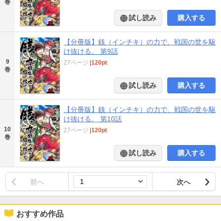
巻
試し読み
購入する
【分冊版】銭（インチキ）の力で、戦国の世を駆
け抜ける。 第9話
9
27ページ
|
120pt
巻
試し読み
購入する
【分冊版】銭（インチキ）の力で、戦国の世を駆
け抜ける。 第10話
10
27ページ
|
120pt
巻
試し読み
購入する
前へ
次へ
おすすめ作品