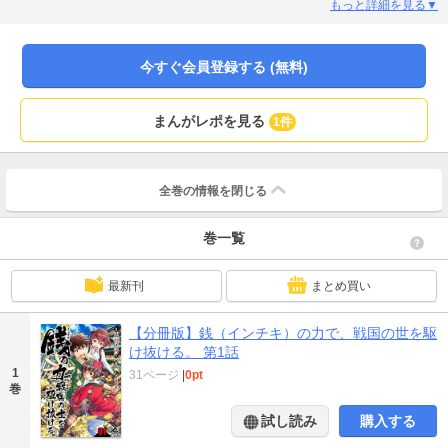
員(家族)たち。 しかしローンを踏み倒せたことに喜ぶ光輝は、気持ちを切り替
もっと詳細を見る▼
え、転移した世界では波風立てずに穏やかに生きることを決意する。 「さぁ
――てと、どう暮らそうか！」 当座の生活費を得るため、早速気軽な気持ちで
資金調達を始める光輝たち…。しかしそれは未来人ならではのとんでもない稼
今すぐ会員登録する (無料)
ぎ方(インチキ)だった!! 群雄割拠の戦国時代に銭の力で未来人介入!? 織田信長
をはじめ有名武将も次々巻き込む、痛快成り上がり冒険譚がついに開幕――！
まんがレポを見る
1件
全巻の情報を
閉じる
巻一覧
最新刊
まとめ買い
【分冊版】銭（インチキ）の力で、戦国の世を駆
け抜ける。 第1話
1
31ページ
|
0pt
巻
試し読み
購入する