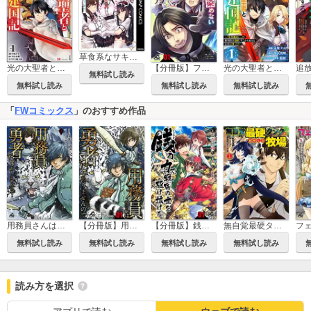
草食系なサキュバスだけど、えっちなレッスンしてくれますか？
光の大聖者と魔導帝国建国記 ～『勇者選抜レース』勝利後の追放、そこから始まる伝説の国づくり～ コミック版
【分冊版】ファンタジーには馴染めない ～アラフォー男、ハードモード異世界に転移したけど結局無双～
光の大聖者と魔導帝国建国記 ～『勇者選抜レース』勝利後の追放、そこから始まる伝説の国づくり～ コミック版（分冊版）
無料試し読み
無料試し読み
無料試し読み
無料試し読み
「
FWコミックス
」のおすすめ作品
【分冊版】用務員さんは勇者じゃありませんので
【分冊版】銭（インチキ）の力で、戦国の世を駆け抜ける。
無自覚最硬タンクのおかしな牧場
用務員さんは勇者じゃありませんので
無料試し読み
無料試し読み
無料試し読み
無料試し読み
読み方を選択