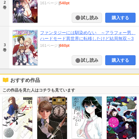
2
161ページ
|
540pt
巻
試し読み
購入する
ファンタジーには馴染めない ～アラフォー男、
ハードモード異世界に転移したけど結局無双～3
3
161ページ
|
660pt
巻
試し読み
購入する
おすすめ作品
この作品を見た人はコチラも見ています