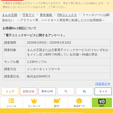
※通知する情報およびタイミングが異なりますので、併せて受け取ることをお勧めします。 ※
通知をしないキャンペーンもあります。ご了承ください。
まんが王国
守見アイ
青年漫画
FWコミックス
ファンタジーには馴
染めない ～アラフォー男、ハードモード異世界に転移したけど結局無双～
お得感No.1表記について
「電子コミックサービスに関するアンケート」
調査期間
2026年3月6日～2026年3月18日
調査対象
まんが王国または主要電子コミックサービスのうちいずれか
をメイン且つ有料で利用している20歳～69歳の男女
サンプル数
1,236サンプル
調査方法
インターネットリサーチ
調査委託先
株式会社MARCS
詳細表示▼
トップ
女性/少女
青年/少年
TL
BL
オトナ
無料
ジャンル
ランキング
新刊
来店ﾎﾟｲﾝﾄ
Copyright(c)Beaglee Inc. All Rights Reserved.