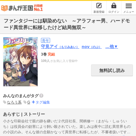
新規登録
ログイン
メニュー
ファンタジーには馴染めない ～アラフォー男、ハードモ
ード異世界に転移したけど結局無双～
青年
守見アイ
nov
…他▼
（もりみあい）
（のぶ）
3巻
完結
109人
がお気に入り登録中
無料試し読み
みんなのまんがタグ
なろう系
G
タグ編集
あらすじ | ストーリー
小さな印刷会社で親の跡を継いだ２代目社長、間柄修一（まがら・しゅうい
ち）は役員会の妨害により飼い殺されていた。楽しみは夜中に読む異世界もの
の小説のみ。そんな彼の念願かなって異世界に転移したが、不審者扱いですぐ