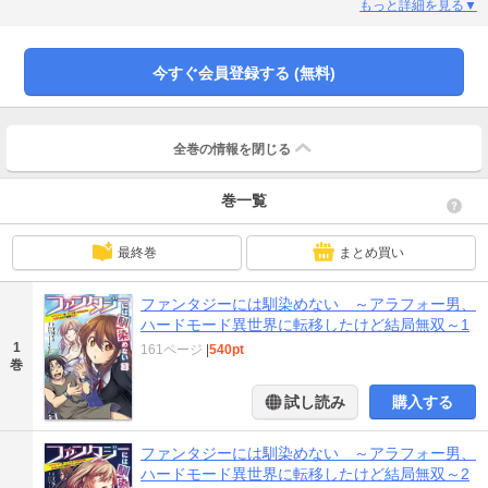
さま逮捕され問答無用で奴隷にされてしまう。開拓生活中に知り合った少年キ
もっと詳細を見る▼
ー君と老齢のダン爺とともに序列最底辺にされるが、食料をめぐって奴隷同士
殺し合うことに!? ハードモード異世界サバイバル!
今すぐ会員登録する (無料)
全巻の情報を
閉じる
巻一覧
最終巻
まとめ買い
ファンタジーには馴染めない ～アラフォー男、
ハードモード異世界に転移したけど結局無双～1
1
161ページ
|
540pt
巻
試し読み
購入する
ファンタジーには馴染めない ～アラフォー男、
ハードモード異世界に転移したけど結局無双～2