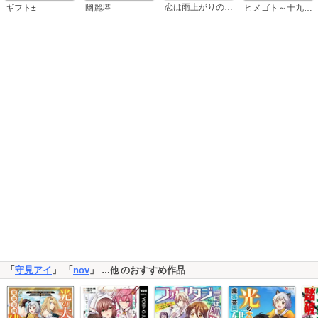
恋は雨上がりのように
ギフト±
幽麗塔
ヒメゴト～十九歳の制服～
「
守見アイ
」 「
nov
」
のおすすめ作品
…他