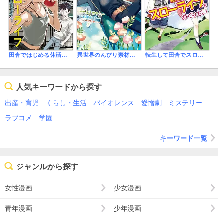
田舎ではじめる休活スローライフ～ちょっと仕事辞めて実家に帰るわ～
異世界のんびり素材採取生活
転生して田舎でスローライフをおくりたい
人気キーワードから探す
出産・育児
くらし・生活
バイオレンス
愛憎劇
ミステリー
ラブコメ
学園
キーワード一覧
ジャンルから探す
女性漫画
少女漫画
青年漫画
少年漫画