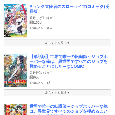
Aランク冒険者のスローライフ(コミック) 分
冊版
蕨野くげ子
錬金王
150pt
巻
お気に入り：18人
あらすじを見る▼
【単話版】世界で唯一の転職師～ジョブホ
ッパーな俺は、異世界ですべてのジョブを
極めることにした～@COMIC
只野野郎
錬金王
0pt
巻
お気に入り：8人
あらすじを見る▼
世界で唯一の転職師～ジョブホッパーな俺
は、異世界ですべてのジョブを極めること