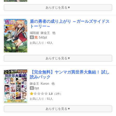
あらすじを見る▼
盾の勇者の成り上がり ～ガールズサイドス
トーリー～
城咲綾
錬金王
他
完
540pt
巻
お気に入り：43人
あらすじを見る▼
【完全無料】ヤンマガ異世界大集結！ 試し
読みパック
錬金王
Kuron
他
0pt
巻
1.0
（1件）
お気に入り：51人
あらすじを見る▼