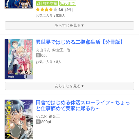
2冊無料増量
8/20まで
4.0
（2件）
お気に入り：536人
あらすじを見る▼
異世界ではじめる二拠点生活【分冊版】
丸山りん
錬金王
他
0pt
巻
お気に入り：8人
あらすじを見る▼
田舎ではじめる休活スローライフ～ちょっ
と仕事辞めて実家に帰るわ～
かぶお
錬金王
800pt
巻