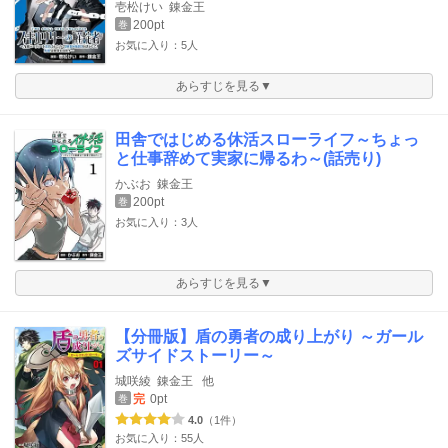
壱松けい
錬金王
200pt
巻
お気に入り：5人
あらすじを見る▼
田舎ではじめる休活スローライフ～ちょっ
と仕事辞めて実家に帰るわ～(話売り)
かぶお
錬金王
200pt
巻
お気に入り：3人
あらすじを見る▼
【分冊版】盾の勇者の成り上がり ～ガール
ズサイドストーリー～
城咲綾
錬金王
他
完
0pt
巻
4.0
（1件）
お気に入り：55人