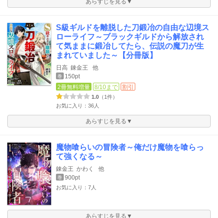
あらすじを見る▼
S級ギルドを離脱した刀鍛冶の自由な辺境ス
ローライフ～ブラックギルドから解放され
て気ままに鍛冶してたら、伝説の魔刀が生
まれていました～【分冊版】
日高
錬金王
他
150pt
巻
2冊無料増量
8/10まで
割引
1.0
（1件）
お気に入り：36人
あらすじを見る▼
魔物喰らいの冒険者～俺だけ魔物を喰らっ
て強くなる～
錬金王
かわく
他
900pt
巻
お気に入り：7人
あらすじを見る▼