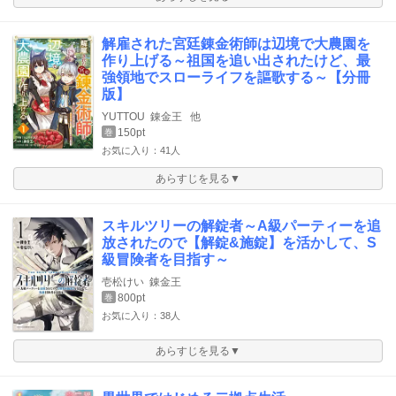
解雇された宮廷錬金術師は辺境で大農園を
作り上げる～祖国を追い出されたけど、最
強領地でスローライフを謳歌する～【分冊
版】
YUTTOU
錬金王
他
150pt
巻
お気に入り：41人
あらすじを見る▼
スキルツリーの解錠者～A級パーティーを追
放されたので【解錠&施錠】を活かして、S
級冒険者を目指す～
壱松けい
錬金王
800pt
巻
お気に入り：38人
あらすじを見る▼