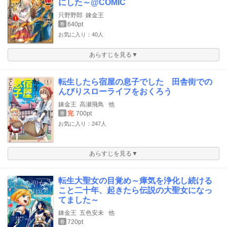
にした～@COMIC
只野野郎
錬金王
640pt
巻
お気に入り：40人
あらすじを見る▼
転生したら宿屋の息子でした 田舎街での
んびりスローライフをおくろう
錬金王
高瀬飛鳥
他
完
700pt
巻
お気に入り：247人
あらすじを見る▼
転生大聖女の目覚め～瘴気を浄化し続ける
こと二十年、起きたら伝説の大聖女になっ
てました～
錬金王
五色安未
他
720pt
巻