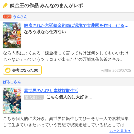
錬金王の作品 みんなのまんがレポ
うんさん
解雇された宮廷錬金術師は辺境で大農園を作り上げる～祖国を追い出されたけど、最強領地でスローライフを謳歌する～
なろう系なら仕方ない
なろう系によくある「錬金術って言っておけば何をしてもいいわけ
じゃない」っていうツッコミが出るただの万能無茶苦茶スキル。
参考になった(
0
)
公開日:2026/07/25
ぱるこさん
異世界のんびり素材採取生活
こちら個人的に大好き…
購入者レポ
こちら個人的に大好き。異世界に転生してひっそり一人で素材採集
して生きていきたいっていう妄想で現実逃避している私としては、
ドストライクな話しです、ふふ…。妬み嫉み要素とかなくてただひ
もっと見る▼