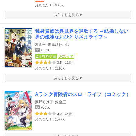
お気に入り：332人
あらすじを見る▼
独身貴族は異世界を謳歌する ～結婚しない
男の優雅なおひとりさまライフ～
錬金王
駒鳥ひわ
他
720pt
巻
2冊無料増量
8/20まで
3.5
（11件）
お気に入り：1110人
あらすじを見る▼
Aランク冒険者のスローライフ（コミック）
蕨野くげ子
錬金王
700pt
巻
3.0
（34件）
お気に入り：1577人