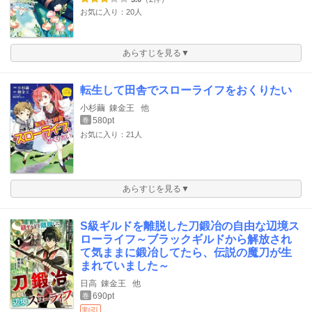
お気に入り：20人
あらすじを見る▼
転生して田舎でスローライフをおくりたい
小杉繭
錬金王
他
580pt
巻
お気に入り：21人
あらすじを見る▼
S級ギルドを離脱した刀鍛冶の自由な辺境ス
ローライフ～ブラックギルドから解放され
て気ままに鍛冶してたら、伝説の魔刀が生
まれていました～
日高
錬金王
他
690pt
巻
割引