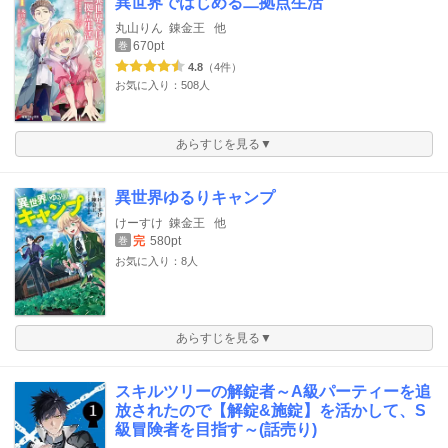
異世界ではじめる二拠点生活
丸山りん
錬金王
他
670pt
巻
4.8
（4件）
お気に入り：508人
あらすじを見る▼
異世界ゆるりキャンプ
けーすけ
錬金王
他
完
580pt
巻
お気に入り：8人
あらすじを見る▼
スキルツリーの解錠者～A級パーティーを追
放されたので【解錠&施錠】を活かして、S
級冒険者を目指す～(話売り)