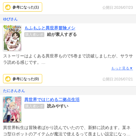
たすら素材採集をのんびりした雰囲気で今後も続いていってくれる
参考になった(
1
)
公開日:2026/07/23
といいな～。
ゆぴさん
もふもふと異世界冒険メシ
絵が素人すぎる
購入者レポ
ストーリーはよくある異世界もので5巻まで読破しましたが、サラサ
ラ読める感じです。
設定もしつこくないので頭使わずに読むならいい感じ。通勤の間と
もっと見る▼
か。
参考になった(
0
)
公開日:2026/07/21
ただ、作画があまりにも、本当にあまりにも素人すぎて、これ以上
の課金はキツイ…。クーポン使って課金したけど、5巻まで作り上げ
たにさんさん
ててこのクオリティと思うとこれ以上の上達は見込めないのではな
異世界ではじめる二拠点生活
いかと…。
読みやすい
購入者レポ
せっかくの作品、なんでこの方が担当したのかなと不思議に思って
ます。担当者チェックもこのクオリティですり抜けたのなんでだろ
う。
異世界転生は冒険者ばかり読んでいたので、新鮮に読めます。某ネ
コ型ロボットのアイテムが魔法で使えるって羨ましい設定になって