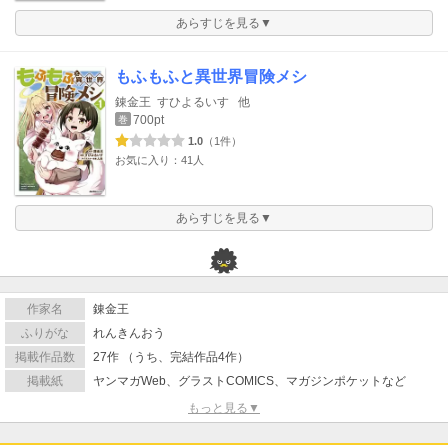
あらすじを見る▼
もふもふと異世界冒険メシ
錬金王
すひよるいす
他
700pt
巻
1.0
（1件）
お気に入り：41人
あらすじを見る▼
作家名
錬金王
ふりがな
れんきんおう
掲載作品数
27作 （うち、完結作品4作）
掲載紙
ヤンマガWeb、グラストCOMICS、マガジンポケットなど
もっと見る▼