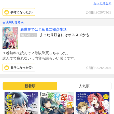
います。剣や戦う場面が全くなく、主人公の人柄もあってのんびり
もっと見る▼
と読み進められますよ。
参考になった(
0
)
公開日:2026/03/28
@漫画好きさん
異世界ではじめる二拠点生活
まったり好きにはオススメかも
購入者レポ
１巻無料で読んで２巻以降買っちゃった。
読んでて疲れないし内容も絵もいい感じです。
参考になった(
0
)
公開日:2026/03/04
新着順
人気順