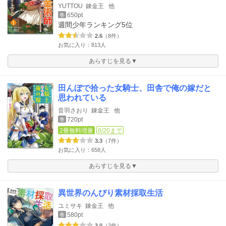
YUTTOU
錬金王
他
650pt
巻
週間少年ランキング
5位
2.6
（8件）
お気に入り：813人
あらすじを見る▼
田んぼで拾った女騎士、田舎で俺の嫁だと
思われている
音羽さおり
錬金王
他
720pt
巻
2冊無料増量
8/20まで
3.3
（7件）
お気に入り：658人
あらすじを見る▼
異世界のんびり素材採取生活
ユミサキ
錬金王
他
580pt
巻
3.0
（2件）