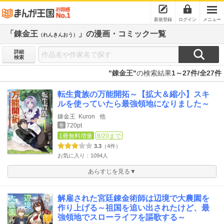
新規登録
ログイン
メニュー
「錬金王
」の漫画・コミック一覧
（れんきんおう）
詳細
検索
"錬金王"
の検索結果
1～27件/全27件
転生貴族の万能開拓～【拡大＆縮小】スキ
ルを使っていたら最強領地になりました～
錬金王
Kuron
他
720pt
巻
1冊無料増量
8/20まで
3.3
（4件）
お気に入り：1094人
あらすじを見る▼
解雇された宮廷錬金術師は辺境で大農園を
作り上げる～祖国を追い出されたけど、最
強領地でスローライフを謳歌する～