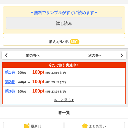
する事に。世の母親が抱える問題をたちまち解決してくれると噂のベビーシッ
ターに期待を抱く春美だったが、当日家に訪れたのは、イメージとはかけ離れ
▼無料でサンプルがすぐに読めます▼
た男性シッターで……！？
試し読み
まんがレポ
85件
前の巻へ
次の巻へ
今だけ割引実施中！
100pt
第1巻
→
200pt
(8/9 23:59まで)
100pt
第2巻
→
200pt
(8/9 23:59まで)
100pt
第3巻
→
200pt
(8/9 23:59まで)
もっと見る▼
巻一覧
最新刊
まとめ買い