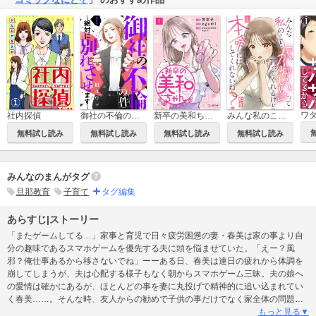
新卒の美和ちゃん～社内探偵外伝～
社内探偵
御社の不倫の件～絶対に別れさせます～
みんな私のこと「かわいい」って言ってくれるけど本命にはしてくれないね？
無料試し読み
無料試し読み
無料試し読み
無料試し読み
みんなのまんがタグ
旦那教育
子育て
タグ編集
あらすじ|ストーリー
「またゲームしてる…」家事と育児で日々疲労困憊の妻・春美は家の事より自
分の趣味であるスマホゲームを優先する夫に頭を悩ませていた。「えー？風
邪？俺仕事あるから移さないでね」ーーある日、春美は連日の疲れから体調を
崩してしまうが、夫は心配する様子もなく朝からスマホゲーム三昧。夫の娘へ
の愛情は確かにあるが、ほとんどの事を妻に丸投げで精神的に追い込まれてい
く春美……。そんな時、友人からの勧めで子供の事だけでなく家全体の問題を
解決してくれると言う『伝説のベビーシッター』の存在を知り、勢いで依頼を
もっと見る▼