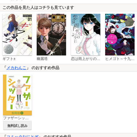
この作品を見た人はコチラも見ています
恋は雨上がりのように
ギフト±
幽麗塔
ヒメゴト～十九歳の制服～
「
メカわんこ
」 のおすすめ作品
ファザーシッター ～問題パパのしつけ承ります～【合冊版】
無料試し読み
「
コミックなにとぞ
」 のおすすめ作品