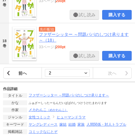
17
33ページ
|
200pt
巻
試し読み
購入する
先行配信
ファザーシッター ～問題パパのしつけ承ります
～（18）
18
巻
33ページ
|
200pt
試し読み
購入する
前へ
次へ
作品詳細
ファザーシッター ～問題パパのしつけ承ります～
タイトル
かな
ふぁざーしったーもんだいぱぱのしつけうけたまわります
メカわんこ
作家
（めかわんこ）
女性コミック
ヒューマンドラマ
ジャンル
ヤングレディース
嫁姑
結婚
家族
人間関係・対人トラブル
キーワード
コミックなにとぞ
掲載雑誌