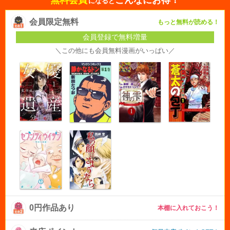
無料会員
こんなにお得！
になると
会員限定無料
もっと無料が読める！
会員登録で無料増量
＼この他にも会員無料漫画がいっぱい／
0円作品あり
本棚に入れておこう！