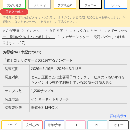
友だち追加
メルマガ
アプリ通知
フォロー
いいね
限定クーポン
※通知する情報およびタイミングが異なりますので、併せて受け取ることをお勧めします。 ※
通知をしないキャンペーンもあります。ご了承ください。
まんが王国
メカわんこ
女性漫画
コミックなにとぞ
ファザーシッタ
ー ～問題パパのしつけ承ります～
ファザーシッター ～問題パパのしつけ承
ります～（17）
お得感No.1表記について
「電子コミックサービスに関するアンケート」
調査期間
2026年3月6日～2026年3月18日
調査対象
まんが王国または主要電子コミックサービスのうちいずれか
をメイン且つ有料で利用している20歳～69歳の男女
サンプル数
1,236サンプル
調査方法
インターネットリサーチ
調査委託先
株式会社MARCS
詳細表示▼
トップ
女性/少女
青年/少年
TL
BL
オトナ