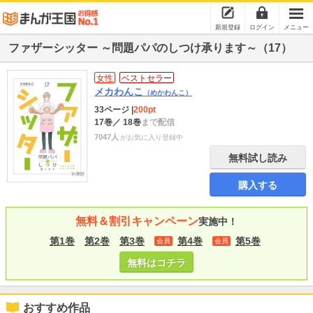
新規登録
ログイン
メニュー
ファザーシッター ～問題パパのしつけ承ります～（17）
女性
ベストセラー
メカわんこ
（めかわんこ）
33ページ
|
200pt
17巻
／ 18巻
まで配信
7047人
がお気に入り登録中
無料試し読み
購入する
無料＆割引キャンペーン
実施中！
第1巻
第2巻
第3巻
第4巻
第5巻
会員
会員
無料はコチラ
おすすめ作品