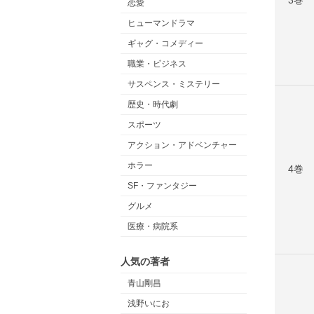
恋愛
ヒューマンドラマ
ギャグ・コメディー
職業・ビジネス
サスペンス・ミステリー
歴史・時代劇
スポーツ
アクション・アドベンチャー
ホラー
4巻
SF・ファンタジー
グルメ
医療・病院系
人気の著者
青山剛昌
浅野いにお