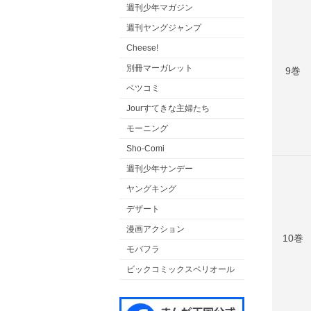
週刊少年マガジン
週刊ヤングジャンプ
Cheese!
別冊マーガレット
9巻
ベツコミ
Jourすてきな主婦たち
モーニング
Sho-Comi
週刊少年サンデー
ヤングキング
デザート
漫画アクション
10巻
モバフラ
ビックコミックスペリオール