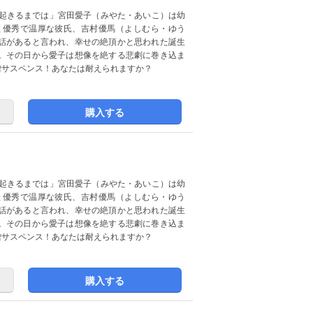
が起きるまでは」宮田愛子（みやた・あいこ）は幼
と優秀で温厚な彼氏、吉村優馬（よしむら・ゆう
話があると言われ、幸せの絶頂かと思われた誕生
。その日から愛子は想像を絶する悲劇に巻き込ま
憎サスペンス！あなたは耐えられますか？
購入する
が起きるまでは」宮田愛子（みやた・あいこ）は幼
と優秀で温厚な彼氏、吉村優馬（よしむら・ゆう
話があると言われ、幸せの絶頂かと思われた誕生
。その日から愛子は想像を絶する悲劇に巻き込ま
憎サスペンス！あなたは耐えられますか？
購入する