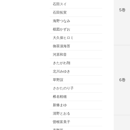
石田スイ
5巻
石田拓実
海野つなみ
楳図かずお
大久保ヒロミ
御茶漬海苔
河原和音
きたがわ翔
北川みゆき
6巻
草野誼
さかたのり子
椎名軽穂
新條まゆ
清野とおる
曽根富美子