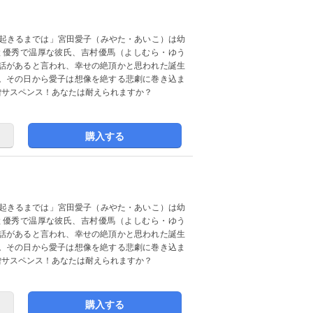
が起きるまでは」宮田愛子（みやた・あいこ）は幼
と優秀で温厚な彼氏、吉村優馬（よしむら・ゆう
話があると言われ、幸せの絶頂かと思われた誕生
。その日から愛子は想像を絶する悲劇に巻き込ま
憎サスペンス！あなたは耐えられますか？
購入する
が起きるまでは」宮田愛子（みやた・あいこ）は幼
と優秀で温厚な彼氏、吉村優馬（よしむら・ゆう
話があると言われ、幸せの絶頂かと思われた誕生
。その日から愛子は想像を絶する悲劇に巻き込ま
憎サスペンス！あなたは耐えられますか？
購入する