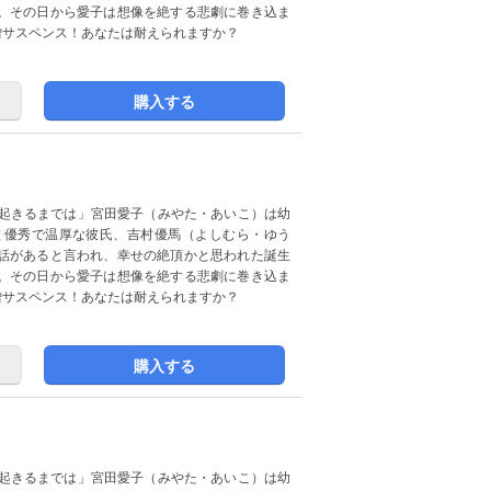
。その日から愛子は想像を絶する悲劇に巻き込ま
憎サスペンス！あなたは耐えられますか？
購入する
が起きるまでは」宮田愛子（みやた・あいこ）は幼
と優秀で温厚な彼氏、吉村優馬（よしむら・ゆう
話があると言われ、幸せの絶頂かと思われた誕生
。その日から愛子は想像を絶する悲劇に巻き込ま
憎サスペンス！あなたは耐えられますか？
購入する
が起きるまでは」宮田愛子（みやた・あいこ）は幼