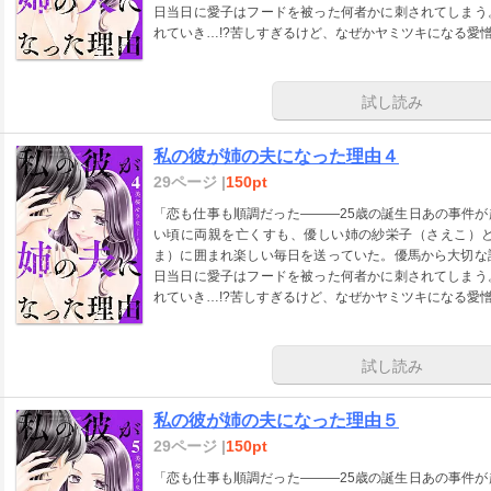
日当日に愛子はフードを被った何者かに刺されてしまう
れていき…!?苦しすぎるけど、なぜかヤミツキになる愛
試し読み
私の彼が姉の夫になった理由４
29ページ |
150pt
「恋も仕事も順調だった―――25歳の誕生日あの事件
い頃に両親を亡くすも、優しい姉の紗栄子（さえこ）
ま）に囲まれ楽しい毎日を送っていた。優馬から大切な
日当日に愛子はフードを被った何者かに刺されてしまう
れていき…!?苦しすぎるけど、なぜかヤミツキになる愛
試し読み
私の彼が姉の夫になった理由５
29ページ |
150pt
「恋も仕事も順調だった―――25歳の誕生日あの事件