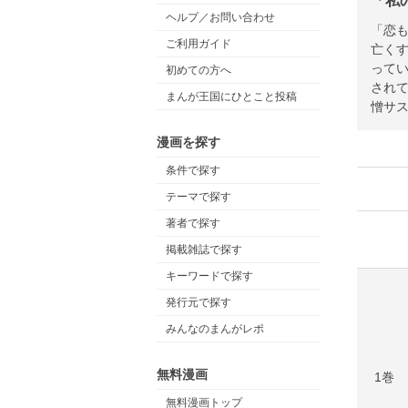
「私
ヘルプ／お問い合わせ
「恋
ご利用ガイド
亡く
って
初めての方へ
され
まんが王国にひとこと投稿
憎サ
漫画を探す
条件で探す
テーマで探す
著者で探す
掲載雑誌で探す
キーワードで探す
発行元で探す
みんなのまんがレポ
無料漫画
1巻
無料漫画トップ