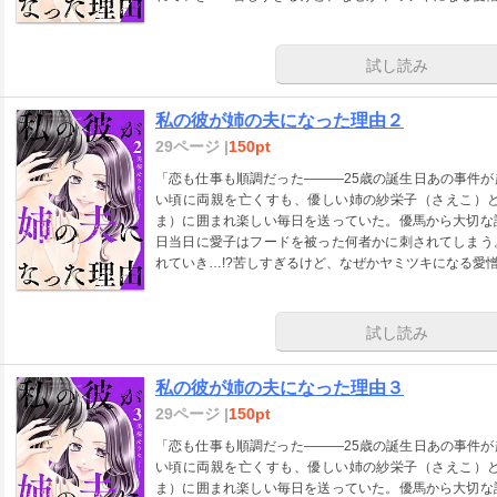
試し読み
私の彼が姉の夫になった理由２
29ページ |
150pt
「恋も仕事も順調だった―――25歳の誕生日あの事件
い頃に両親を亡くすも、優しい姉の紗栄子（さえこ）
ま）に囲まれ楽しい毎日を送っていた。優馬から大切な
日当日に愛子はフードを被った何者かに刺されてしまう
れていき…!?苦しすぎるけど、なぜかヤミツキになる愛
試し読み
私の彼が姉の夫になった理由３
29ページ |
150pt
「恋も仕事も順調だった―――25歳の誕生日あの事件
い頃に両親を亡くすも、優しい姉の紗栄子（さえこ）
ま）に囲まれ楽しい毎日を送っていた。優馬から大切な