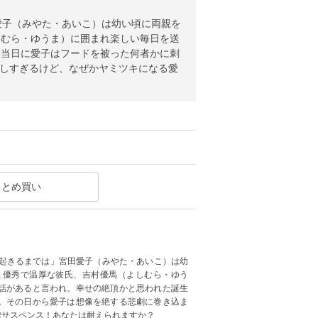
愛子（みやた・あいこ）は幼い頃に両親を
しむら・ゆうま）に囲まれ楽しい毎日を送
日当日に愛子はフードを被った何者かに刺
苦しすぎるけど、なぜかヤミツキになる愛
まとめ買い
が起きるまでは」宮田愛子（みやた・あいこ）は幼
と優秀で温厚な彼氏、吉村優馬（よしむら・ゆう
話があると言われ、幸せの絶頂かと思われた誕生
。その日から愛子は想像を絶する悲劇に巻き込ま
憎サスペンス！あなたは耐えられますか？