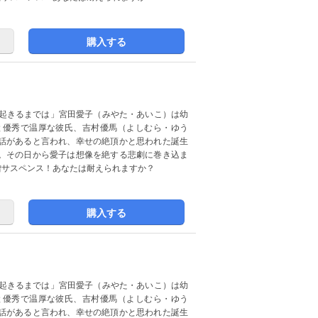
購入する
が起きるまでは」宮田愛子（みやた・あいこ）は幼
と優秀で温厚な彼氏、吉村優馬（よしむら・ゆう
話があると言われ、幸せの絶頂かと思われた誕生
。その日から愛子は想像を絶する悲劇に巻き込ま
憎サスペンス！あなたは耐えられますか？
購入する
が起きるまでは」宮田愛子（みやた・あいこ）は幼
と優秀で温厚な彼氏、吉村優馬（よしむら・ゆう
話があると言われ、幸せの絶頂かと思われた誕生