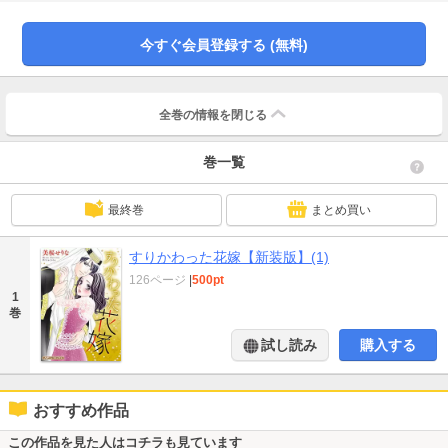
け）豪華２本立て！※本作品は過去に宙出版から刊行された作品の新装版で
す。本編に変更はありませんので、重複購入にご注意ください。
今すぐ会員登録する (無料)
全巻の情報を
閉じる
巻一覧
最終巻
まとめ買い
すりかわった花嫁【新装版】(1)
126ページ
|
500pt
1
巻
試し読み
購入する
おすすめ作品
この作品を見た人はコチラも見ています