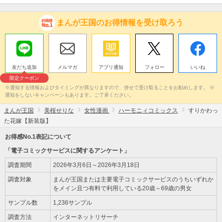
まんが王国のお得情報を受け取ろう
友だち追加
メルマガ
アプリ通知
フォロー
いいね
限定クーポン
※通知する情報およびタイミングが異なりますので、併せて受け取ることをお勧めします。 ※
通知をしないキャンペーンもあります。ご了承ください。
まんが王国
美桜せりな
女性漫画
ハーモニィコミックス
すりかわっ
た花嫁【新装版】
お得感No.1表記について
「電子コミックサービスに関するアンケート」
調査期間
2026年3月6日～2026年3月18日
調査対象
まんが王国または主要電子コミックサービスのうちいずれか
をメイン且つ有料で利用している20歳～69歳の男女
サンプル数
1,236サンプル
調査方法
インターネットリサーチ