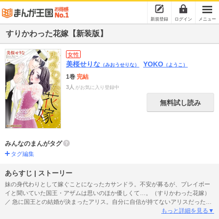
新規登録
ログイン
メニュー
すりかわった花嫁【新装版】
女性
美桜せりな
YOKO
（みおうせりな）
（ようこ）
1巻
完結
3人
がお気に入り登録中
無料試し読み
みんなのまんがタグ
タグ編集
あらすじ | ストーリー
妹の身代わりとして嫁ぐことになったカサンドラ。不安が募るが、プレイボー
イと聞いていた国王・アザムは思いのほか優しくて…。（すりかわった花嫁）
／ 急に国王との結婚が決まったアリス。自分に自信が持てないアリスだったけ
れど、勇気づけてくれたのは王弟のレオで…!?（プリンスの秘められたくちづ
もっと詳細を見る▼