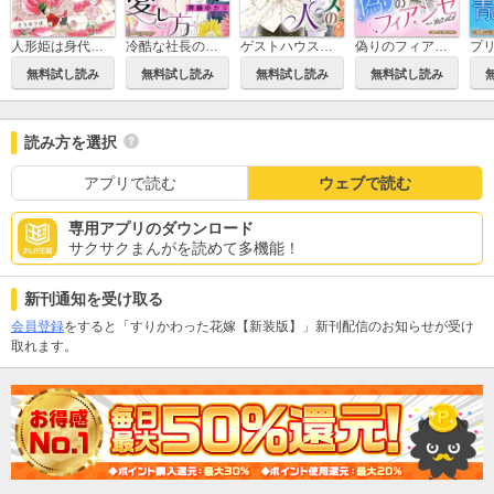
人形姫は身代わりに氷の王子の元へ嫁ぐ
冷酷な社長の愛し方【新装版】
ゲストハウスの恋人【新装版】
偽りのフィアンセ in ROMA【新装版】
無料試し読み
無料試し読み
無料試し読み
無料試し読み
読み方を選択
アプリで読む
ウェブで読む
専用アプリのダウンロード
サクサクまんがを読めて多機能！
新刊通知を受け取る
会員登録
をすると「すりかわった花嫁【新装版】」新刊配信のお知らせが受け
取れます。