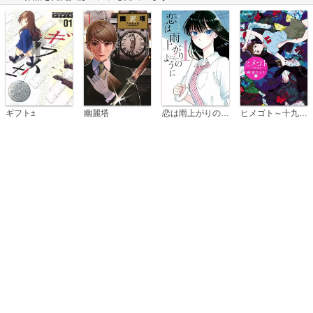
恋は雨上がりのように
ギフト±
幽麗塔
ヒメゴト～十九歳の制服～