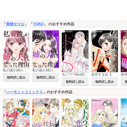
「
美桜せりな
」 「
YOKO
」 のおすすめ作品
私の彼が姉の夫になった理由【合本版】
私の彼が姉の夫になった理由
モバフラBestSelecion ドS
依存する女【マイクロ】
依
無料試し読み
無料試し読み
無料試し読み
無料試し読み
「
ハーモニィコミックス
」のおすすめ作品