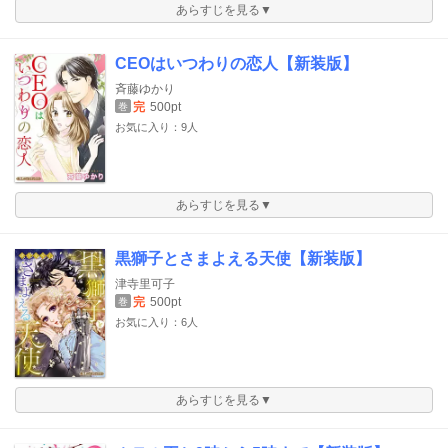
あらすじを見る▼
CEOはいつわりの恋人【新装版】
斉藤ゆかり
完
500pt
巻
お気に入り：9人
あらすじを見る▼
黒獅子とさまよえる天使【新装版】
津寺里可子
完
500pt
巻
お気に入り：6人
あらすじを見る▼