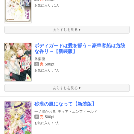
お気に入り：1人
あらすじを見る▼
ボディガードは愛を誓う～豪華客船は危険
な香り～【新装版】
氷栗優
完
500pt
巻
お気に入り：7人
あらすじを見る▼
砂漠の風になって【新装版】
一ノ瀬かおる
ティア・エンフィールド
完
500pt
巻
お気に入り：7人