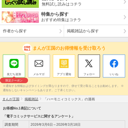
無料試し読みはコチラ
特集から探す
おすすめ特集はコチラ
作者から探す
掲載雑誌から探す
まんが王国のお得情報を受け取ろう
友だち追加
メルマガ
アプリ通知
フォロー
いいね
限定クーポン
※通知する情報およびタイミングが異なりますので、併せて受け取ることをお勧めします。 ※
通知をしないキャンペーンもあります。ご了承ください。
まんが王国
掲載雑誌
「ハーモニィコミックス」の漫画
お得感No.1表記について
「電子コミックサービスに関するアンケート」
調査期間
2026年3月6日～2026年3月18日