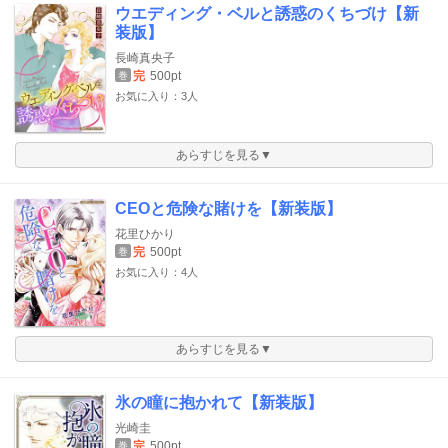
ウエディング・ベルと誘惑のくちづけ【新
装版】
長崎真央子
完
500pt
巻
お気に入り：3人
あらすじを見る▼
CEOと危険な賭けを【新装版】
花里ひかり
完
500pt
巻
お気に入り：4人
あらすじを見る▼
氷の瞳に抱かれて【新装版】
光崎圭
完
500pt
巻