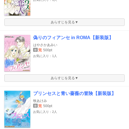
あらすじを見る▼
偽りのフィアンセ in ROMA【新装版】
はやさかあみい
完
500pt
巻
お気に入り：1人
あらすじを見る▼
プリンセスと青い薔薇の冒険【新装版】
牧あけみ
完
500pt
巻
お気に入り：2人