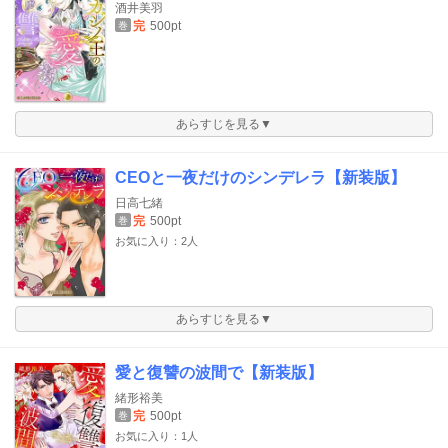
酒井美羽
完
500pt
巻
あらすじを見る▼
CEOと一夜だけのシンデレラ【新装版】
日高七緒
完
500pt
巻
お気に入り：2人
あらすじを見る▼
愛と復讐の波間で【新装版】
緒形裕美
完
500pt
巻
お気に入り：1人