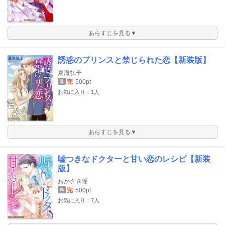
あらすじを見る▼
誘惑のプリンスと禁じられた恋【新装版】
夏海弘子
完
500pt
巻
お気に入り：1人
あらすじを見る▼
嘘つきなドクターと甘い恋のレシピ【新装
版】
おかざき瞳
完
500pt
巻
お気に入り：7人