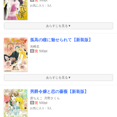
完
500pt
巻
お気に入り：3人
あらすじを見る▼
孤高の瞳に魅せられて【新装版】
光崎圭
完
500pt
巻
あらすじを見る▼
男爵令嬢と恋の薔薇【新装版】
原ちえこ
月野さくら
完
500pt
巻
お気に入り：3人