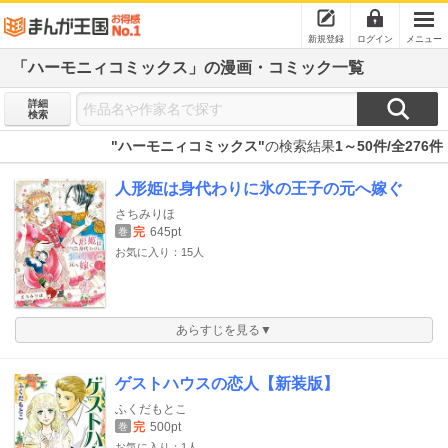
新規登録
ログイン
メニュー
「ハーモニィコミックス」の漫画・コミック一覧
詳細
検索
"ハーモニィコミックス"
の検索結果
1～50件/全276件
人形姫は身代わりに氷の王子の元へ嫁ぐ
さちみりほ
完
645pt
巻
お気に入り：15人
あらすじを見る▼
ゲストハウスの恋人【新装版】
ふくだもとこ
完
500pt
巻
お気に入り：1人