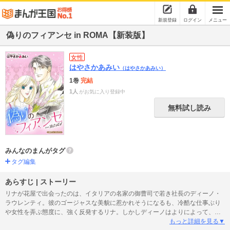
新規登録
ログイン
メニュー
偽りのフィアンセ in ROMA【新装版】
女性
はやさかあみい
（はやさかあみい）
1巻
完結
1人
がお気に入り登録中
無料試し読み
みんなのまんがタグ
タグ編集
あらすじ | ストーリー
リナが花屋で出会ったのは、イタリアの名家の御曹司で若き社長のディーノ・
ラウレンティ。彼のゴージャスな美貌に惹かれそうになるも、冷酷な仕事ぶり
や女性を弄ぶ態度に、強く反発するリナ。しかしディーノはよりによって、そ
んな彼女を誘惑し「縁談を断るため婚約者を演じてほしい」と申し込んで…!?※
もっと詳細を見る▼