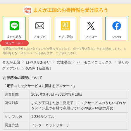
まんが王国のお得情報を受け取ろう
友だち追加
メルマガ
アプリ通知
フォロー
いいね
限定クーポン
※通知する情報およびタイミングが異なりますので、併せて受け取ることをお勧めします。 ※
通知をしないキャンペーンもあります。ご了承ください。
まんが王国
はやさかあみい
女性漫画
ハーモニィコミックス
偽りの
フィアンセ in ROMA【新装版】
お得感No.1表記について
「電子コミックサービスに関するアンケート」
調査期間
2026年3月6日～2026年3月18日
調査対象
まんが王国または主要電子コミックサービスのうちいずれか
をメイン且つ有料で利用している20歳～69歳の男女
サンプル数
1,236サンプル
調査方法
インターネットリサーチ