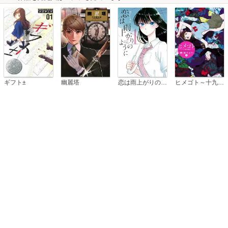
恋は雨上がりのように
ギフト±
幽麗塔
ヒメゴト～十九歳の制服～