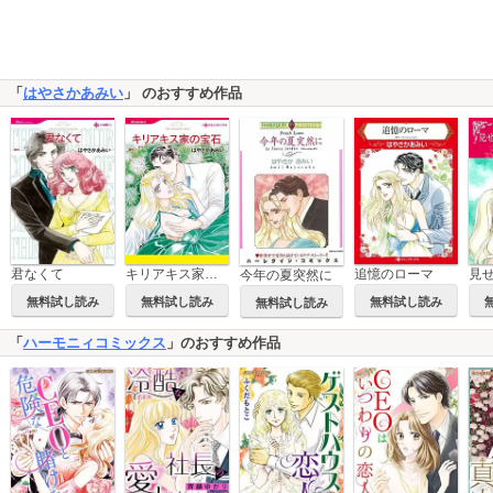
「
はやさかあみい
」 のおすすめ作品
君なくて
キリアキス家の宝石
追憶のローマ
今年の夏突然に
無料試し読み
無料試し読み
無料試し読み
無料試し読み
「
ハーモニィコミックス
」のおすすめ作品