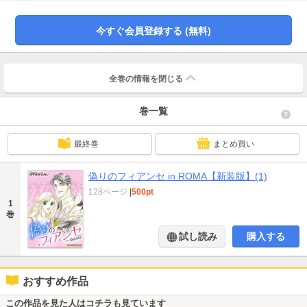
本作品は過去に宙出版から刊行された作品の新装版です。本編に変更はありま
せんので、重複購入にご注意ください。
今すぐ会員登録する (無料)
全巻の情報を
閉じる
巻一覧
最終巻
まとめ買い
偽りのフィアンセ in ROMA【新装版】(1)
128ページ
|
500pt
1
巻
試し読み
購入する
おすすめ作品
この作品を見た人はコチラも見ています