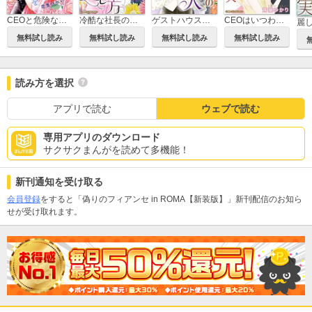
CEOと危険な賭けを【新装版】
冷酷な社長の愛し方【新装版】
ゲストハウスの恋人【新装版】
CEOはいつわりの恋人【新装版】
無料試し読み
無料試し読み
無料試し読み
無料試し読み
読み方を選択
アプリで読む
ウェブで読む
専用アプリのダウンロード
サクサクまんがを読めて多機能！
新刊通知を受け取る
会員登録
をすると「偽りのフィアンセ in ROMA【新装版】」新刊配信のお知ら
せが受け取れます。