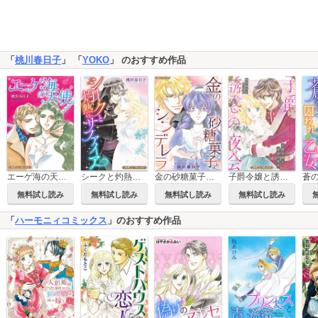
「
桃川春日子
」 「
YOKO
」 のおすすめ作品
エーゲ海の天使【新装版】
シークと灼熱のサファイア【新装版】
金の砂糖菓子とシンデレラ【新装版】
子爵令嬢と誘惑の夜会【新装版】
無料試し読み
無料試し読み
無料試し読み
無料試し読み
「
ハーモニィコミックス
」のおすすめ作品