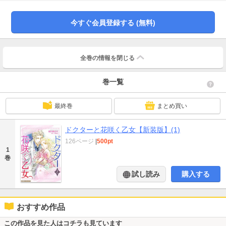
品は過去に宙出版から刊行された作品の新装版です。本編に変更はありません
ので、重複購入にご注意ください。
今すぐ会員登録する (無料)
全巻の情報を
閉じる
巻一覧
最終巻
まとめ買い
ドクターと花咲く乙女【新装版】(1)
126ページ
|
500pt
1
巻
試し読み
購入する
おすすめ作品
この作品を見た人はコチラも見ています