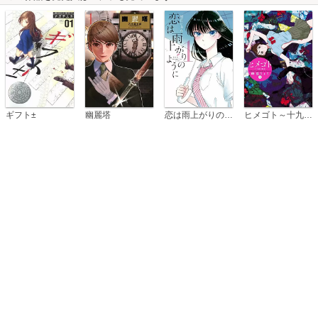
恋は雨上がりのように
ギフト±
幽麗塔
ヒメゴト～十九歳の制服～