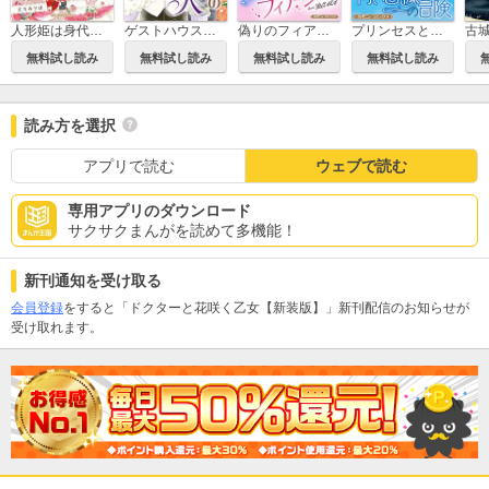
人形姫は身代わりに氷の王子の元へ嫁ぐ
ゲストハウスの恋人【新装版】
偽りのフィアンセ in ROMA【新装版】
プリンセスと青い薔薇の冒険【新装版】
無料試し読み
無料試し読み
無料試し読み
無料試し読み
読み方を選択
アプリで読む
ウェブで読む
専用アプリのダウンロード
サクサクまんがを読めて多機能！
新刊通知を受け取る
会員登録
をすると「ドクターと花咲く乙女【新装版】」新刊配信のお知らせが
受け取れます。