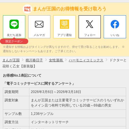
まんが王国のお得情報を受け取ろう
友だち追加
メルマガ
アプリ通知
フォロー
いいね
限定クーポン
※通知する情報およびタイミングが異なりますので、併せて受け取ることをお勧めします。 ※
通知をしないキャンペーンもあります。ご了承ください。
まんが王国
桃川春日子
女性漫画
ハーモニィコミックス
ドクターと
花咲く乙女【新装版】
お得感No.1表記について
「電子コミックサービスに関するアンケート」
調査期間
2026年3月6日～2026年3月18日
調査対象
まんが王国または主要電子コミックサービスのうちいずれか
をメイン且つ有料で利用している20歳～69歳の男女
サンプル数
1,236サンプル
調査方法
インターネットリサーチ