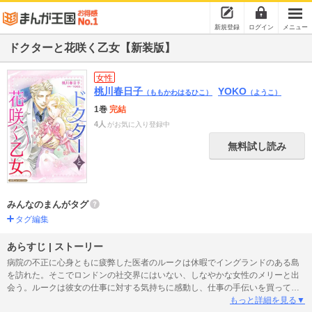
新規登録
ログイン
メニュー
ドクターと花咲く乙女【新装版】
女性
桃川春日子
YOKO
（ももかわはるひこ）
（ようこ）
1巻
完結
4人
がお気に入り登録中
無料試し読み
みんなのまんがタグ
タグ編集
あらすじ | ストーリー
病院の不正に心身ともに疲弊した医者のルークは休暇でイングランドのある島
を訪れた。そこでロンドンの社交界にはいない、しなやかな女性のメリーと出
会う。ルークは彼女の仕事に対する気持ちに感動し、仕事の手伝いを買って出
る。次第に心が通じ合う２人だったが彼にはロンドンに許嫁がいて…。※本作
もっと詳細を見る▼