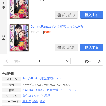
9
巻
試し読み
購入する
Berry'sFantasy明治蜜恋ロマン10巻
34ページ
|
100pt
10
巻
試し読み
購入する
前へ
次へ
作品詳細
Berry'sFantasy明治蜜恋ロマン
タイトル
かな
べりーずふぁんたじーめいじみつこいろまん
KISERU
佐倉伊織
作家
（きせる）
（さくらいおり）
女性コミック
恋愛
ジャンル
異世界
結婚
純愛
キーワード