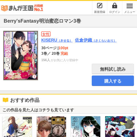
新規登録
ログイン
メニュー
Berry'sFantasy明治蜜恋ロマン3巻
女性
KISERU
佐倉伊織
（きせる）
（さくらいおり）
30ページ
|
100pt
3巻
／ 20巻
完結
156人
がお気に入り登録中
無料試し読み
購入する
おすすめ作品
この作品を見た人はコチラも見ています