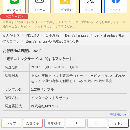
友だち追加
メルマガ
アプリ通知
フォロー
いいね
限定クーポン
※通知する情報およびタイミングが異なりますので、併せて受け取ることをお勧めします。 ※
通知をしないキャンペーンもあります。ご了承ください。
まんが王国
KISERU
女性漫画
Berry'sFantasy
Berry'sFantasy明治
蜜恋ロマン
Berry'sFantasy明治蜜恋ロマン3巻
お得感No.1表記について
「電子コミックサービスに関するアンケート」
調査期間
2026年3月6日～2026年3月18日
調査対象
まんが王国または主要電子コミックサービスのうちいずれか
をメイン且つ有料で利用している20歳～69歳の男女
サンプル数
1,236サンプル
調査方法
インターネットリサーチ
調査委託先
株式会社MARCS
詳細表示▼
トップ
女性/少女
青年/少年
TL
BL
オトナ