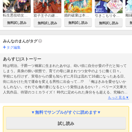
転生悪役幼女は最恐パパの愛娘になりました
婚約破棄は本望です！聖女の力が開花したので私は自由に暮らします～本物の聖女は義姉ではなく私でした～
双子王子の継母になりまして～嫌われ悪女ですが、そんなことより義息子たちが可愛すぎて困ります～
引きこもり令嬢は皇妃になんてなりたくない！～強面皇帝の溺愛が駄々漏れで困ります～
無料試し読み
無料試し読み
無料試し読み
無料試し読み
みんなのまんがタグ
タグ編集
あらすじ|ストーリー
時は明治。子爵一ツ橋家に生まれたあやは、幼い頃に自分が妾の子だと知って
しまう。肩身の狭い状態で、育ての母に疎まれつつ女中のように働く日々。
学校にも行けず、実母からの愛も知らずに月日は流れて16歳になったある日、
街に出かけた先で運命を変える男性に出会って…!? 「俺はきみを愛せないか
もしれない。それでも俺の妻になるという覚悟はあるかい？」ベリーズ文庫大
人気作品、待望のコミカライズ！ 時代に定められた身分をも超える、究極のシ
ンデレラストーリー！(この作品は電子コミック誌Berry’s Fantasy Vol. 18に収録
もっと見る▼
されています。重複購入にご注意ください)
▼無料でサンプルがすぐに読めます▼
試し読み