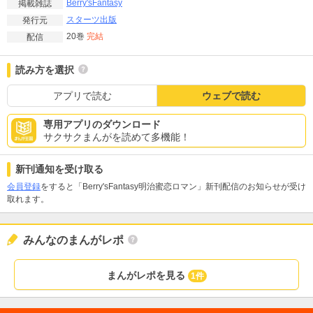
Berry'sFantasy
掲載雑誌
スターツ出版
発行元
20巻
完結
配信
読み方を選択
アプリで読む
ウェブで読む
専用アプリのダウンロード
サクサクまんがを読めて多機能！
新刊通知を受け取る
会員登録
をすると「Berry'sFantasy明治蜜恋ロマン」新刊配信のお知らせが受け
取れます。
みんなのまんがレポ
まんがレポを見る
1件