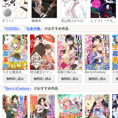
恋は雨上がりのように
ギフト±
幽麗塔
ヒメゴト～十九歳の制服～
「
KISERU
」 「
佐倉伊織
」 のおすすめ作品
小さな魔道具技師のらくらく生産革命～なんでも作れるチートジョブで第二の人生謳歌する～
明治蜜恋ロマン
黒騎士様のお気に召すまま～政略結婚のはずが溺愛されています～
Berry'sFantasy黒騎士様のお気に召すまま～政略結婚のはずが溺愛されています～
無料試し読み
無料試し読み
無料試し読み
無料試し読み
「
Berry'sFantasy
」 のおすすめ作品