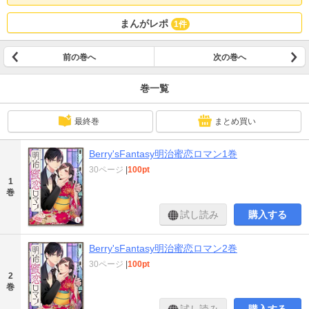
まんがレポ
1件
前の巻へ
次の巻へ
巻一覧
最終巻
まとめ買い
Berry'sFantasy明治蜜恋ロマン1巻
30ページ
|
100pt
1
巻
試し読み
購入する
Berry'sFantasy明治蜜恋ロマン2巻
30ページ
|
100pt
2
巻