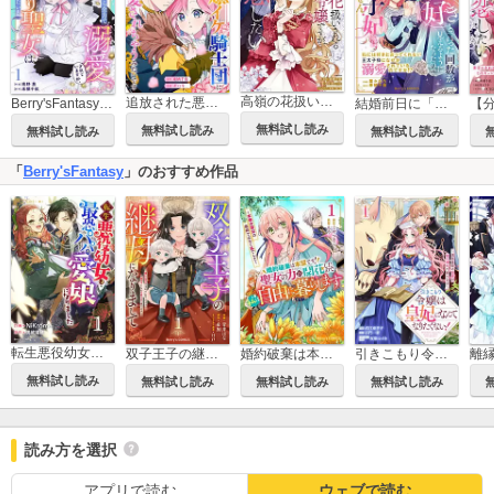
高嶺の花扱いされる悪役令嬢ですが、本音はめちゃくちゃ恋したい
追放された悪役令嬢は爆イケ騎士団に捕まって愛されちゃうみたいです
Berry'sFantasy黒騎士様から全力で溺愛されていますが、すごもり聖女は今日も引きこもりたい！
結婚前日に「好き」と言った回数が見えるようになったので、王太子妃にはなりません！～私には好きと言ってくれない王太子様になぜか溺愛されているのですが!?～
無料試し読み
無料試し読み
無料試し読み
無料試し読み
「
Berry'sFantasy
」のおすすめ作品
転生悪役幼女は最恐パパの愛娘になりました
双子王子の継母になりまして～嫌われ悪女ですが、そんなことより義息子たちが可愛すぎて困ります～
婚約破棄は本望です！聖女の力が開花したので私は自由に暮らします～本物の聖女は義姉ではなく私でした～
引きこもり令嬢は皇妃になんてなりたくない！～強面皇帝の溺愛が駄々漏れで困ります～
無料試し読み
無料試し読み
無料試し読み
無料試し読み
読み方を選択
アプリで読む
ウェブで読む