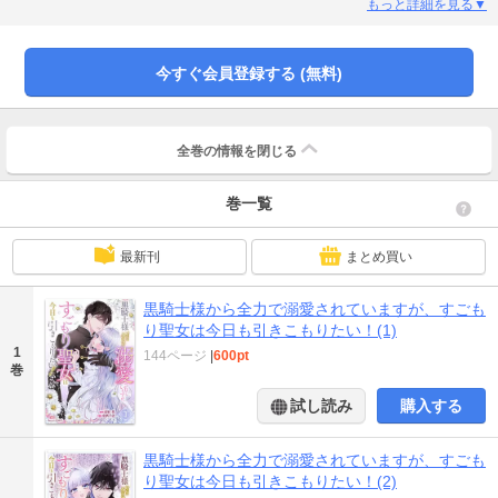
ある兄が失踪し、王位継承争いの真っ只中。命を狙われているルルーティカを
もっと詳細を見る▼
何に変えても守ろうとするノアに戸惑いながらも、ノアとの2人暮らしが始まっ
て――!?捨てられた聖女と愛情をこじらせた黒騎士の甘くほどける溺愛ラブフ
ァンタジー！（この作品は電子コミック誌Berry’s Fantasy Vol. 51・53・55・
今すぐ会員登録する (無料)
57・59掲載の1話～5話を収録しております。重複購入にご注意ください）
全巻の情報を
閉じる
巻一覧
最新刊
まとめ買い
黒騎士様から全力で溺愛されていますが、すごも
り聖女は今日も引きこもりたい！(1)
1
144ページ
|
600pt
巻
試し読み
購入する
黒騎士様から全力で溺愛されていますが、すごも
り聖女は今日も引きこもりたい！(2)