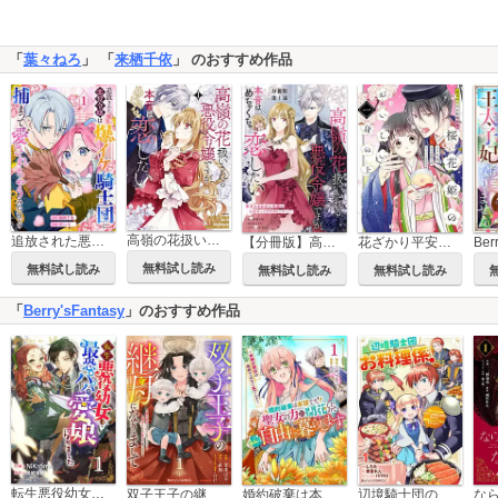
「
葉々ねろ
」 「
来栖千依
」 のおすすめ作品
高嶺の花扱いされる悪役令嬢ですが、本音はめちゃくちゃ恋したい
追放された悪役令嬢は爆イケ騎士団に捕まって愛されちゃうみたいです
【分冊版】高嶺の花扱いされる悪役令嬢ですが、本音はめちゃくちゃ恋したい
花ざかり平安料理絵巻 桜花姫のおいしい身の上
無料試し読み
無料試し読み
無料試し読み
無料試し読み
「
Berry'sFantasy
」のおすすめ作品
転生悪役幼女は最恐パパの愛娘になりました
双子王子の継母になりまして～嫌われ悪女ですが、そんなことより義息子たちが可愛すぎて困ります～
婚約破棄は本望です！聖女の力が開花したので私は自由に暮らします～本物の聖女は義姉ではなく私でした～
辺境騎士団のお料理係！～捨てられ幼女ですが、過保護な家族に拾われて美味しいごはんを作ります～