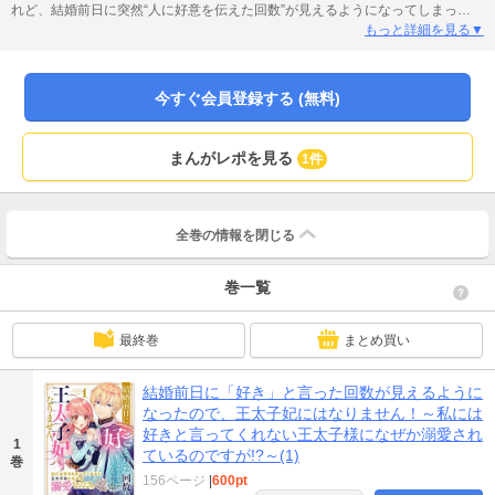
れど、結婚前日に突然“人に好意を伝えた回数”が見えるようになってしまっ
た…！しかも、レオンから愛の言葉を言われた覚えがないのに彼の数値はカン
もっと詳細を見る▼
ストしていて――。レオンには他に好きな人がいると思ったキャロルは、婚約
破棄を宣言し領地でのんびりライフを堪能しようとする。すると追いかけて来
たレオンに連れ戻され、なぜか溺愛モードが始まり――!?愛が重ためな王太子×
今すぐ会員登録する (無料)
婚約破棄したい公爵令嬢の溺愛ラブファンタジー！(この作品は電子コミック誌
Berry’s Fantasy Vol.49～53に収録しております。重複購入にご注意ください)
まんがレポを見る
1件
全巻の情報を
閉じる
巻一覧
最終巻
まとめ買い
結婚前日に「好き」と言った回数が見えるように
なったので、王太子妃にはなりません！～私には
好きと言ってくれない王太子様になぜか溺愛され
1
ているのですが!?～(1)
巻
156ページ
|
600pt