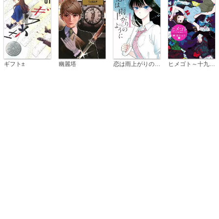
恋は雨上がりのように
ギフト±
幽麗塔
ヒメゴト～十九歳の制服～