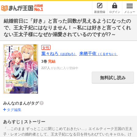
新規登録
ログイン
メニュー
結婚前日に「好き」と言った回数が見えるようになったの
で、王太子妃にはなりません！～私には好きと言ってくれ
ない王太子様になぜか溺愛されているのですが!?～
女性
葉々ねろ
来栖千依
（はばねろ）
（くるすちい）
3巻
完結
227人
がお気に入り登録中
無料試し読み
みんなのまんがタグ
タグ編集
あらすじ | ストーリー
「…このまま ずっとここに閉じこめておきたい…」エイルティーク王国の王太
子・レオンの婚約者として、王太子妃になる日を待ちわびていたキャロル。け