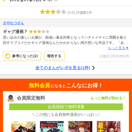
(
3.0
)
評価数
1
件
さやなつさん
ギャグ漫画？
思い込みの激しいお嬢が、勘違い暴走列車となってハチャメチャに周囲を振り
回すラブコメだかギャグ漫画なんだかわからない両片想いな作品です。 「あな
たのその思い込み、早く勘違いだと気付けるといいね」 と温かい目で見ていら
もっと見る▼
れる方には面白い作品だと思います。 「いい加減にしなさいよ？しつこいぞこ
参考になった(
2
)
報告する
公開日:
2025/05/25
の展開」 と思う方には無料読みとは言え1巻で離脱してしまう作品かもしれま
せん。 3巻完結。 長いと思うか短いと思うかは、あなた次第？！
全てのまんがレポを見る(1件)
無料会員
こんなにお得！
になると
会員限定無料
もっと無料が読める！
会員登録で無料増量
＼この他にも会員無料漫画がいっぱい／